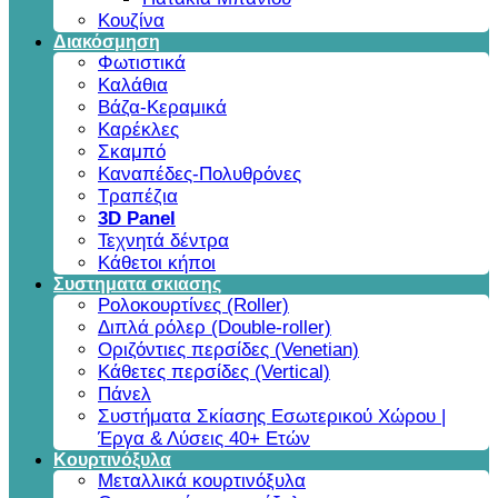
Κουζίνα
Διακόσμηση
Φωτιστικά
Καλάθια
Βάζα-Κεραμικά
Καρέκλες
Σκαμπό
Καναπέδες-Πολυθρόνες
Τραπέζια
3D Panel
Τεχνητά δέντρα
Κάθετοι κήποι
Συστηματα σκιασης
Ρολοκουρτίνες (Roller)
Διπλά ρόλερ (Double-roller)
Οριζόντιες περσίδες (Venetian)
Κάθετες περσίδες (Vertical)
Πάνελ
Συστήματα Σκίασης Εσωτερικού Χώρου |
Έργα & Λύσεις 40+ Ετών
Κουρτινόξυλα
Μεταλλικά κουρτινόξυλα