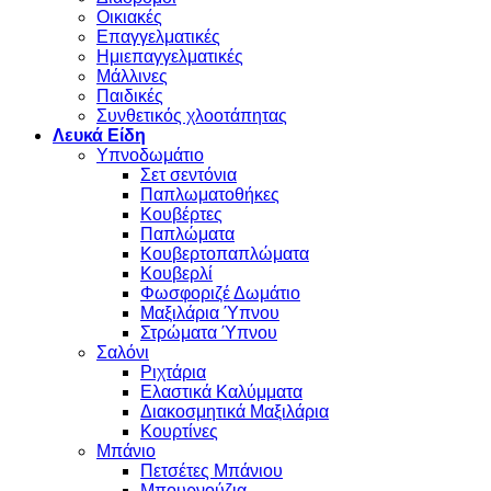
Οικιακές
Επαγγελματικές
Ημιεπαγγελματικές
Μάλλινες
Παιδικές
Συνθετικός χλοοτάπητας
Λευκά Είδη
Υπνοδωμάτιο
Σετ σεντόνια
Παπλωματοθήκες
Κουβέρτες
Παπλώματα
Κουβερτοπαπλώματα
Κουβερλί
Φωσφοριζέ Δωμάτιο
Μαξιλάρια Ύπνου
Στρώματα Ύπνου
Σαλόνι
Ριχτάρια
Ελαστικά Καλύμματα
Διακοσμητικά Μαξιλάρια
Κουρτίνες
Μπάνιο
Πετσέτες Μπάνιου
Μπουρνούζια