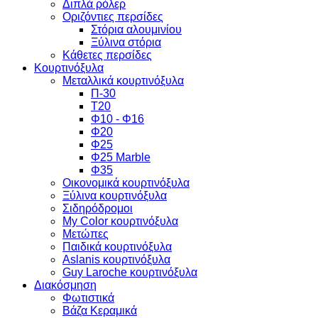
Διπλά ρόλερ
Οριζόντιες περσίδες
Στόρια αλουμινίου
Ξύλινα στόρια
Κάθετες περσίδες
Κουρτινόξυλα
Μεταλλικά κουρτινόξυλα
Π-30
Τ20
Φ10 - Φ16
Φ20
Φ25
Φ25 Marble
Φ35
Οικονομικά κουρτινόξυλα
Ξύλινα κουρτινόξυλα
Σιδηρόδρομοι
My Color κουρτινόξυλα
Μετώπες
Παιδικά κουρτινόξυλα
Aslanis κουρτινόξυλα
Guy Laroche κουρτινόξυλα
Διακόσμηση
Φωτιστικά
Βάζα Κεραμικά