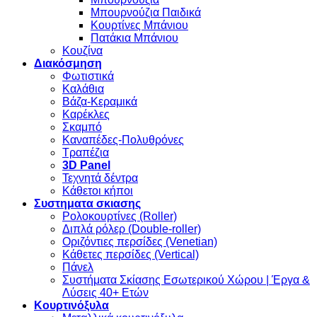
Μπουρνούζια Παιδικά
Κουρτίνες Μπάνιου
Πατάκια Μπάνιου
Κουζίνα
Διακόσμηση
Φωτιστικά
Καλάθια
Βάζα-Κεραμικά
Καρέκλες
Σκαμπό
Καναπέδες-Πολυθρόνες
Τραπέζια
3D Panel
Τεχνητά δέντρα
Κάθετοι κήποι
Συστηματα σκιασης
Ρολοκουρτίνες (Roller)
Διπλά ρόλερ (Double-roller)
Οριζόντιες περσίδες (Venetian)
Κάθετες περσίδες (Vertical)
Πάνελ
Συστήματα Σκίασης Εσωτερικού Χώρου | Έργα &
Λύσεις 40+ Ετών
Κουρτινόξυλα