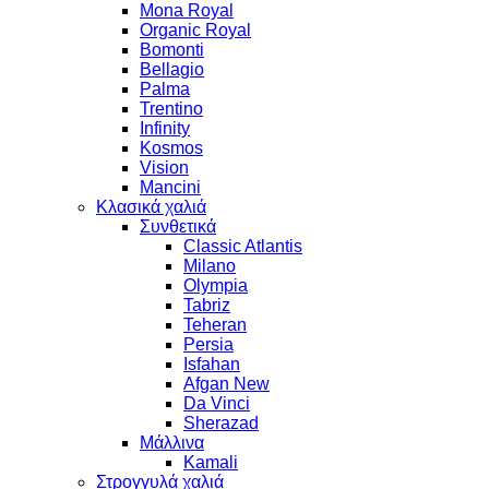
Mona Royal
Organic Royal
Bomonti
Bellagio
Palma
Trentino
Infinity
Kosmos
Vision
Mancini
Κλασικά χαλιά
Συνθετικά
Classic Atlantis
Milano
Olympia
Tabriz
Teheran
Persia
Isfahan
Afgan New
Da Vinci
Sherazad
Μάλλινα
Kamali
Στρογγυλά χαλιά