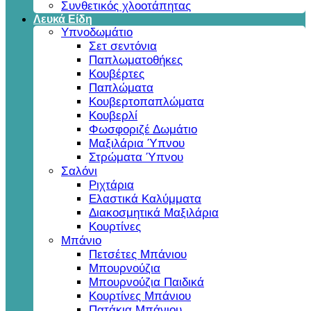
Συνθετικός χλοοτάπητας
Λευκά Είδη
Υπνοδωμάτιο
Σετ σεντόνια
Παπλωματοθήκες
Κουβέρτες
Παπλώματα
Κουβερτοπαπλώματα
Κουβερλί
Φωσφοριζέ Δωμάτιο
Μαξιλάρια Ύπνου
Στρώματα Ύπνου
Σαλόνι
Ριχτάρια
Ελαστικά Καλύμματα
Διακοσμητικά Μαξιλάρια
Κουρτίνες
Μπάνιο
Πετσέτες Μπάνιου
Μπουρνούζια
Μπουρνούζια Παιδικά
Κουρτίνες Μπάνιου
Πατάκια Μπάνιου