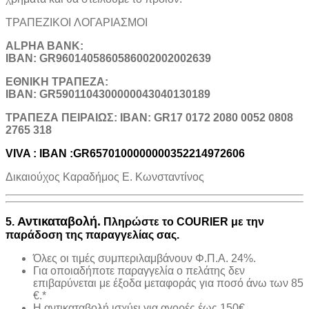
ΤΡΑΠΕΖΙΚOI ΛΟΓΑΡΙΑΣΜΟΙ
ALPHA BANK:
IBAN: GR9601405860586002002002639
ΕΘΝΙΚΗ ΤΡΑΠΕΖΑ:
IBAN: GR5901104300000043040130189
TΡΑΠΕΖΑ ΠΕΙΡΑΙΩΣ: IBAN: GR17 0172 2080 0052 0808
2765 318
VIVA : IBAN :GR6570100000000352214972606
Δικαιούχος Καραδήμος Ε. Κωνσταντίνος
Αντικαταβολή.
5.
Πληρώστε το COURIER με την
παράδοση της παραγγελίας σας.
Όλες οι τιμές συμπεριλαμβάνουν Φ.Π.Α. 24%.
Για οποιαδήποτε παραγγελία ο πελάτης δεν
επιβαρύνεται με έξοδα μεταφοράς για ποσό άνω των 85
€.*
H αντικαταβολή ισχύει για αγορές έως 150€.