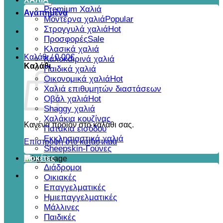
για:
Premium Χαλιά
Αγαπημένα
Μοντέρνα χαλιά
Στρογγυλά χαλιά
Προσφορές
Κλασικά χαλιά
Καλάθι /
0,00
€
Καλοκαιρινά χαλιά
Καλάθι
Παιδικά χαλιά
Οικονομικά χαλιά
Χαλιά επιθυμητών διαστάσεων
Οβάλ χαλιά
Shaggy χαλιά
Χαλάκια κουζίνας
Κανένα προϊόν στο καλάθι σας.
Πατάκια εισόδου
Εκκλησιαστικά χαλιά
Επιστροφή στο κατάστημα
Sheepskin-Γούνες
Μοκέτες
Διάδρομοι
Οικιακές
Επαγγελματικές
Ημιεπαγγελματικές
Μάλλινες
Παιδικές