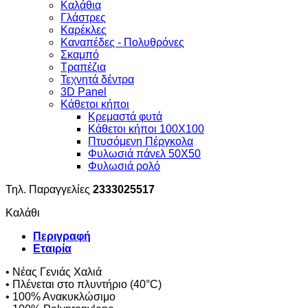
Καλάθια
Γλάστρες
Καρέκλες
Καναπέδες - Πολυθρόνες
Σκαμπό
Τραπέζια
Τεχνητά δέντρα
3D Panel
Κάθετοι κήποι
Κρεμαστά φυτά
Κάθετοι κήποι 100Χ100
Πτυσόμενη Πέργκολα
Φυλωσιά πάνελ 50Χ50
Φυλωσιά ρολό
Τηλ. Παραγγελίες
2333025517
Καλάθι
Περιγραφή
Εταιρία
• Νέας Γενιάς Χαλιά
• Πλένεται στο πλυντήριο (40°C)
• 100% Ανακυκλώσιμο