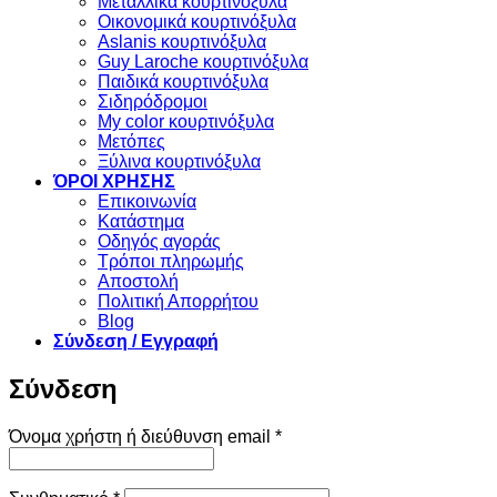
Μεταλλικά κουρτινόξυλα
Οικονομικά κουρτινόξυλα
Aslanis κουρτινόξυλα
Guy Laroche κουρτινόξυλα
Παιδικά κουρτινόξυλα
Σιδηρόδρομοι
My color κουρτινόξυλα
Μετόπες
Ξύλινα κουρτινόξυλα
ΌΡΟΙ ΧΡΗΣΗΣ
Επικοινωνία
Κατάστημα
Οδηγός αγοράς
Τρόποι πληρωμής
Αποστολή
Πολιτική Απορρήτου
Blog
Σύνδεση / Εγγραφή
Σύνδεση
Απαιτείται
Όνομα χρήστη ή διεύθυνση email
*
Απαιτείται