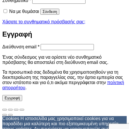
Συνθηματικό
*
Να με θυμάσαι
Σύνδεση
Χάσατε το συνθηματικό πρόσβασής σας;
Εγγραφή
Απαιτείται
Διεύθυνση email
*
Ένας σύνδεσμος για να ορίσετε νέο συνθηματικό
πρόσβασης θα αποσταλεί στη διεύθυνση email σας.
Τα προσωπικά σας δεδομένα θα χρησιμοποιηθούν για τη
διεκπεραίωση της παραγγελίας σας, την άρτια εμπειρία σας
στον ιστότοπο και για ό,τι ακόμα περιγράφεται στην
πολιτική
απορρήτου
.
Εγγραφή
Cookies Η ιστοσελίδα μας χρησιμοποιεί cookies για να
παραδίδει μια καλύτερη και πιο εξατομικευμένη υπηρεσία
στους χρήστες. Αν συνεχίσετε να χρησιμοποιείτε αυτή την