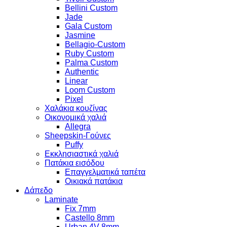
Bellini Custom
Jade
Gala Custom
Jasmine
Bellagio-Custom
Ruby Custom
Palma Custom
Authentic
Linear
Loom Custom
Pixel
Χαλάκια κουζίνας
Οικονομικά χαλιά
Allegra
Sheepskin-Γούνες
Puffy
Εκκλησιαστικά χαλιά
Πατάκια εισόδου
Επαγγελματικά ταπέτα
Οικιακά πατάκια
Δάπεδο
Laminate
Fix 7mm
Castello 8mm
Urban 4V 8mm