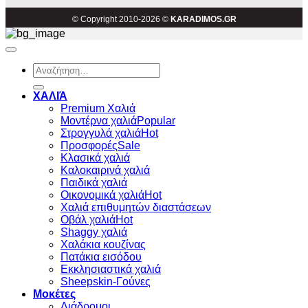
© Copyright 2010-2026 ©
KARADIMOS.GR
Αναζήτηση
για:
ΧΑΛΙΆ
Premium Χαλιά
Μοντέρνα χαλιά
Στρογγυλά χαλιά
Προσφορές
Κλασικά χαλιά
Καλοκαιρινά χαλιά
Παιδικά χαλιά
Οικονομικά χαλιά
Χαλιά επιθυμητών διαστάσεων
Οβάλ χαλιά
Shaggy χαλιά
Χαλάκια κουζίνας
Πατάκια εισόδου
Εκκλησιαστικά χαλιά
Sheepskin-Γούνες
Μοκέτες
Διάδρομοι