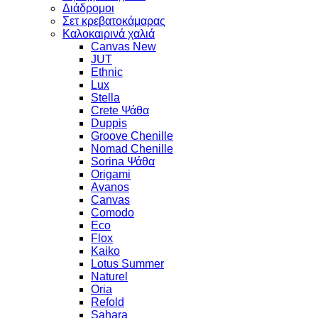
Διάδρομοι
Σετ κρεβατοκάμαρας
Καλοκαιρινά χαλιά
Canvas New
JUT
Ethnic
Lux
Stella
Crete Ψάθα
Duppis
Groove Chenille
Nomad Chenille
Sorina Ψάθα
Origami
Avanos
Canvas
Comodo
Eco
Flox
Kaiko
Lotus Summer
Naturel
Oria
Refold
Sahara