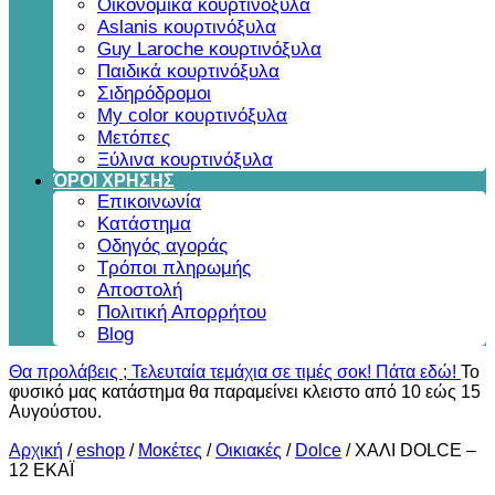
Οικονομικά κουρτινόξυλα
Aslanis κουρτινόξυλα
Guy Laroche κουρτινόξυλα
Παιδικά κουρτινόξυλα
Σιδηρόδρομοι
My color κουρτινόξυλα
Μετόπες
Ξύλινα κουρτινόξυλα
ΌΡΟΙ ΧΡΗΣΗΣ
Επικοινωνία
Κατάστημα
Οδηγός αγοράς
Τρόποι πληρωμής
Αποστολή
Πολιτική Απορρήτου
Blog
Θα προλάβεις ; Τελευταία τεμάχια σε τιμές σοκ! Πάτα εδώ!
Το
φυσικό μας κατάστημα θα παραμείνει κλειστο από 10 εώς 15
Αυγούστου.
Αρχική
/
eshop
/
Μοκέτες
/
Οικιακές
/
Dolce
/
ΧΑΛΙ DOLCE –
12 ΕΚΑΪ