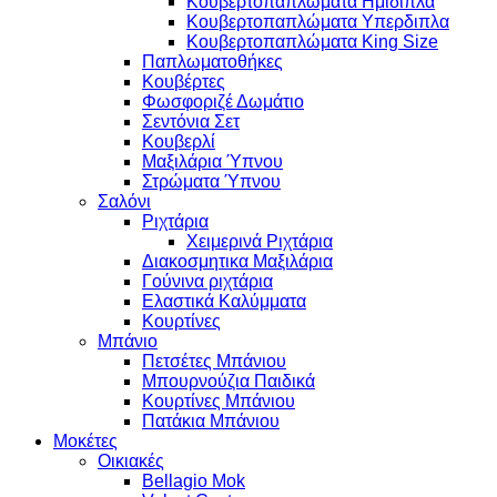
Κουβερτοπαπλώματα Ημιδιπλα
Κουβερτοπαπλώματα Υπερδιπλα
Κουβερτοπαπλώματα King Size
Παπλωματοθήκες
Κουβέρτες
Φωσφοριζέ Δωμάτιο
Σεντόνια Σετ
Κουβερλί
Μαξιλάρια Ύπνου
Στρώματα Ύπνου
Σαλόνι
Ριχτάρια
Χειμερινά Ριχτάρια
Διακοσμητικα Μαξιλάρια
Γούνινα ριχτάρια
Ελαστικά Καλύμματα
Κουρτίνες
Μπάνιο
Πετσέτες Μπάνιου
Μπουρνούζια Παιδικά
Κουρτίνες Μπάνιου
Πατάκια Μπάνιου
Μοκέτες
Οικιακές
Bellagio Mok