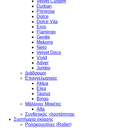
Velvet Custom
Durban
Primrose
Dolce
Dolce Vita
Eros
Flamingo
Gentle
Mekong
Nero
Velvet Deco
Vivid
Adver
Jumbo
Διάδρομοι
Επαγγελματικές
Aktua
Elea
Taurus
Bingo
Μάλλινες Μοκέτες
Alfa
Συνθετικός χλοοτάπητας
Συστήματα σκίασης
Ρολοκουρτίνες (Roller)