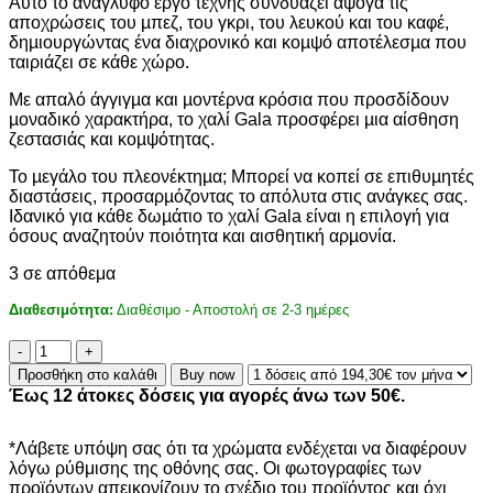
Αυτό το ανάγλυφο έργο τέχνης συνδυάζει άψογα τις
194,30€.
αποχρώσεις του µπεζ, του γκρι, του λευκού και του καφέ,
δηµιουργώντας ένα διαχρονικό και κοµψό αποτέλεσµα που
ταιριάζει σε κάθε χώρο.
Με απαλό άγγιγµα και µοντέρνα κρόσια που προσδίδουν
µοναδικό χαρακτήρα, το χαλί Gala προσφέρει µια αίσθηση
ζεστασιάς και κοµψότητας.
Το µεγάλο του πλεονέκτηµα; Μπορεί να κοπεί σε επιθυµητές
διαστάσεις, προσαρµόζοντας το απόλυτα στις ανάγκες σας.
Ιδανικό για κάθε δωµάτιο το χαλί Gala είναι η επιλογή για
όσους αναζητούν ποιότητα και αισθητική αρµονία.
3 σε απόθεμα
Διαθεσιμότητα:
Διαθέσιμο - Αποστολή σε 2-3 ημέρες
ΧΑΛΙ
GALA
Προσθήκη στο καλάθι
Buy now
11852A
Έως 12 άτοκες δόσεις για αγορές άνω των 50€.
-
200X290
ποσότητα
*Λάβετε υπόψη σας ότι τα χρώματα ενδέχεται να διαφέρουν
λόγω ρύθμισης της οθόνης σας. Οι φωτογραφίες των
προϊόντων απεικονίζουν το σχέδιο του προϊόντος και όχι