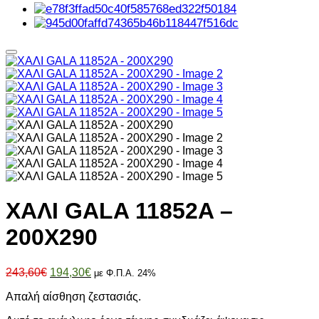
ΧΑΛΙ GALA 11852A –
200X290
Original
Η
243,60
€
194,30
€
με Φ.Π.Α. 24%
price
τρέχουσα
Απαλή αίσθηση ζεστασιάς.
was:
τιμή
243,60€.
είναι: