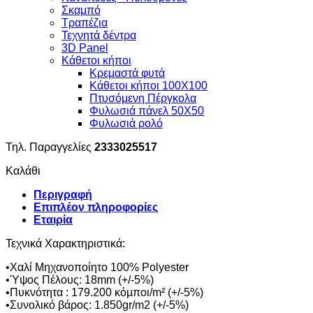
Σκαμπό
Τραπέζια
Τεχνητά δέντρα
3D Panel
Κάθετοι κήποι
Κρεμαστά φυτά
Κάθετοι κήποι 100Χ100
Πτυσόμενη Πέργκολα
Φυλωσιά πάνελ 50Χ50
Φυλωσιά ρολό
Τηλ. Παραγγελίες
2333025517
Καλάθι
Περιγραφή
Επιπλέον πληροφορίες
Εταιρία
Τεχνικά Χαρακτηριστικά:
•Χαλί Μηχανοποίητο 100% Polyester
•Ύψος Πέλους: 18mm (+/-5%)
•Πυκνότητα : 179.200 κόµποι/m² (+/-5%)
•Συνολικό βάρος: 1.850gr/m2 (+/-5%)