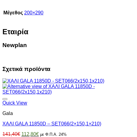
Μέγεθος
200×290
Εταιρία
Newplan
Σχετικά προϊόντα
Quick View
Gala
ΧΑΛΙ GALA 11850D – SET066(2×150,1×210)
Original
Η
141,40
€
112,80
€
με Φ.Π.Α. 24%