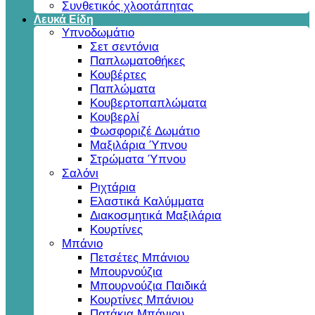
Συνθετικός χλοοτάπητας
Λευκά Είδη
Υπνοδωμάτιο
Σετ σεντόνια
Παπλωματοθήκες
Κουβέρτες
Παπλώματα
Κουβερτοπαπλώματα
Κουβερλί
Φωσφοριζέ Δωμάτιο
Μαξιλάρια Ύπνου
Στρώματα Ύπνου
Σαλόνι
Ριχτάρια
Ελαστικά Καλύμματα
Διακοσμητικά Μαξιλάρια
Κουρτίνες
Μπάνιο
Πετσέτες Μπάνιου
Μπουρνούζια
Μπουρνούζια Παιδικά
Κουρτίνες Μπάνιου
Πατάκια Μπάνιου