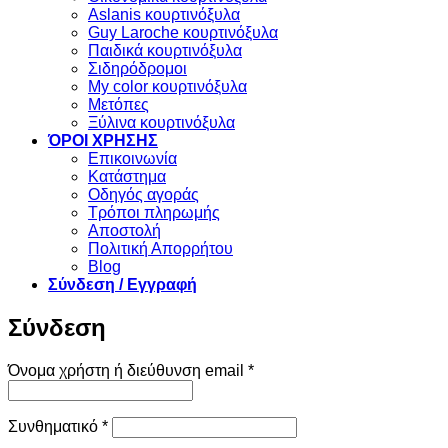
Aslanis κουρτινόξυλα
Guy Laroche κουρτινόξυλα
Παιδικά κουρτινόξυλα
Σιδηρόδρομοι
My color κουρτινόξυλα
Μετόπες
Ξύλινα κουρτινόξυλα
ΌΡΟΙ ΧΡΗΣΗΣ
Επικοινωνία
Κατάστημα
Οδηγός αγοράς
Τρόποι πληρωμής
Αποστολή
Πολιτική Απορρήτου
Blog
Σύνδεση / Εγγραφή
Σύνδεση
Απαιτείται
Όνομα χρήστη ή διεύθυνση email
*
Απαιτείται
Συνθηματικό
*