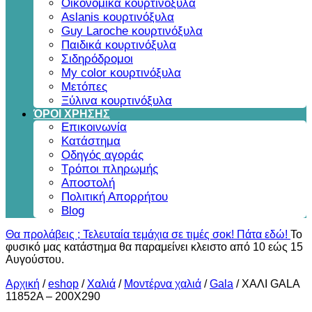
Οικονομικά κουρτινόξυλα
Aslanis κουρτινόξυλα
Guy Laroche κουρτινόξυλα
Παιδικά κουρτινόξυλα
Σιδηρόδρομοι
My color κουρτινόξυλα
Μετόπες
Ξύλινα κουρτινόξυλα
ΌΡΟΙ ΧΡΗΣΗΣ
Επικοινωνία
Κατάστημα
Οδηγός αγοράς
Τρόποι πληρωμής
Αποστολή
Πολιτική Απορρήτου
Blog
Θα προλάβεις ; Τελευταία τεμάχια σε τιμές σοκ! Πάτα εδώ!
Το
φυσικό μας κατάστημα θα παραμείνει κλειστο από 10 εώς 15
Αυγούστου.
Αρχική
/
eshop
/
Χαλιά
/
Μοντέρνα χαλιά
/
Gala
/
ΧΑΛΙ GALA
11852A – 200X290