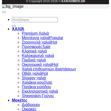
© Copyright 2010-2026 ©
KARADIMOS.GR
Αναζήτηση
για:
ΧΑΛΙΆ
Premium Χαλιά
Μοντέρνα χαλιά
Στρογγυλά χαλιά
Προσφορές
Κλασικά χαλιά
Καλοκαιρινά χαλιά
Παιδικά χαλιά
Οικονομικά χαλιά
Χαλιά επιθυμητών διαστάσεων
Οβάλ χαλιά
Shaggy χαλιά
Χαλάκια κουζίνας
Πατάκια εισόδου
Εκκλησιαστικά χαλιά
Sheepskin-Γούνες
Μοκέτες
Διάδρομοι
Οικιακές