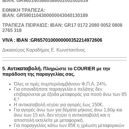
IBAN: GR9601405860586002002002639
ΕΘΝΙΚΗ ΤΡΑΠΕΖΑ:
IBAN: GR5901104300000043040130189
TΡΑΠΕΖΑ ΠΕΙΡΑΙΩΣ: IBAN: GR17 0172 2080 0052 0808
2765 318
VIVA : IBAN :GR6570100000000352214972606
Δικαιούχος Καραδήμος Ε. Κωνσταντίνος
Αντικαταβολή.
5.
Πληρώστε το COURIER με την
παράδοση της παραγγελίας σας.
Όλες οι τιμές συμπεριλαμβάνουν Φ.Π.Α. 24%.
Για οποιαδήποτε παραγγελία ο πελάτης δεν
επιβαρύνεται με έξοδα μεταφοράς για ποσό άνω των 85
€.*
H αντικαταβολή ισχύει για αγορές έως 150€.
Για αγορές άνω των για δέματα μήκους άνω 1,60μ και
άνω των 15 κιλ. δεν ισχύει η αντικαταβολή και η
αποστολή εκτελείτε με μεταφορική.
Για παραγγελίες κάτω των 85€ η χρέωση μεταφορικών