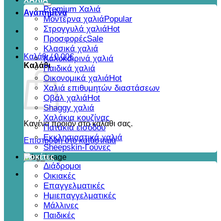
για:
Premium Χαλιά
Αγαπημένα
Μοντέρνα χαλιά
Στρογγυλά χαλιά
Προσφορές
Κλασικά χαλιά
Καλάθι /
0,00
€
Καλοκαιρινά χαλιά
Καλάθι
Παιδικά χαλιά
Οικονομικά χαλιά
Χαλιά επιθυμητών διαστάσεων
Οβάλ χαλιά
Shaggy χαλιά
Χαλάκια κουζίνας
Κανένα προϊόν στο καλάθι σας.
Πατάκια εισόδου
Εκκλησιαστικά χαλιά
Επιστροφή στο κατάστημα
Sheepskin-Γούνες
Μοκέτες
Διάδρομοι
Οικιακές
Επαγγελματικές
Ημιεπαγγελματικές
Μάλλινες
Παιδικές