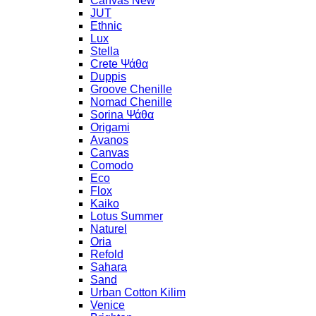
Canvas New
JUT
Ethnic
Lux
Stella
Crete Ψάθα
Duppis
Groove Chenille
Nomad Chenille
Sorina Ψάθα
Origami
Avanos
Canvas
Comodo
Eco
Flox
Kaiko
Lotus Summer
Naturel
Oria
Refold
Sahara
Sand
Urban Cotton Kilim
Venice