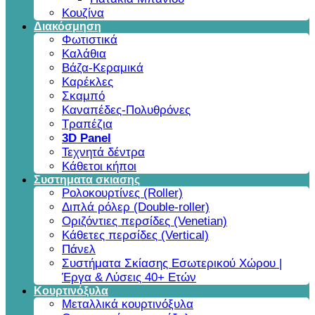
Κουζίνα
Διακόσμηση
Φωτιστικά
Καλάθια
Βάζα-Κεραμικά
Καρέκλες
Σκαμπό
Καναπέδες-Πολυθρόνες
Τραπέζια
3D Panel
Τεχνητά δέντρα
Κάθετοι κήποι
Συστηματα σκιασης
Ρολοκουρτίνες (Roller)
Διπλά ρόλερ (Double-roller)
Οριζόντιες περσίδες (Venetian)
Κάθετες περσίδες (Vertical)
Πάνελ
Συστήματα Σκίασης Εσωτερικού Χώρου |
Έργα & Λύσεις 40+ Ετών
Κουρτινόξυλα
Μεταλλικά κουρτινόξυλα