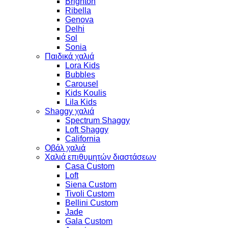
Brighton
Ribella
Genova
Delhi
Sol
Sonia
Παιδικά χαλιά
Lora Kids
Bubbles
Carousel
Kids Koulis
Lila Kids
Shaggy χαλιά
Spectrum Shaggy
Loft Shaggy
California
Οβάλ χαλιά
Χαλιά επιθυμητών διαστάσεων
Casa Custom
Loft
Siena Custom
Tivoli Custom
Bellini Custom
Jade
Gala Custom