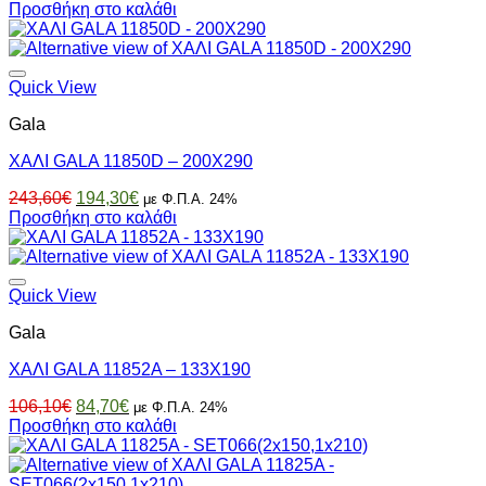
price
τρέχουσα
Προσθήκη στο καλάθι
was:
τιμή
141,40€.
είναι:
112,80€.
Quick View
Gala
ΧΑΛΙ GALA 11850D – 200X290
Original
Η
243,60
€
194,30
€
με Φ.Π.Α. 24%
price
τρέχουσα
Προσθήκη στο καλάθι
was:
τιμή
243,60€.
είναι:
194,30€.
Quick View
Gala
ΧΑΛΙ GALA 11852A – 133X190
Original
Η
106,10
€
84,70
€
με Φ.Π.Α. 24%
price
τρέχουσα
Προσθήκη στο καλάθι
was:
τιμή
106,10€.
είναι:
84,70€.