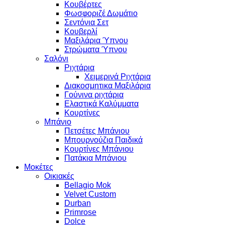
Κουβέρτες
Φωσφοριζέ Δωμάτιο
Σεντόνια Σετ
Κουβερλί
Μαξιλάρια Ύπνου
Στρώματα Ύπνου
Σαλόνι
Ριχτάρια
Χειμερινά Ριχτάρια
Διακοσμητικα Μαξιλάρια
Γούνινα ριχτάρια
Ελαστικά Καλύμματα
Κουρτίνες
Μπάνιο
Πετσέτες Μπάνιου
Μπουρνούζια Παιδικά
Κουρτίνες Μπάνιου
Πατάκια Μπάνιου
Μοκέτες
Οικιακές
Bellagio Mok
Velvet Custom
Durban
Primrose
Dolce