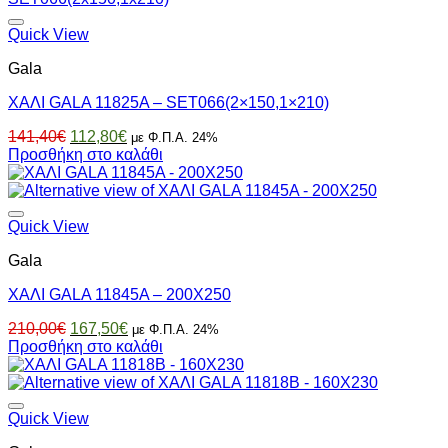
Quick View
Gala
ΧΑΛΙ GALA 11825A – SET066(2×150,1×210)
Original
Η
141,40
€
112,80
€
με Φ.Π.Α. 24%
price
τρέχουσα
Προσθήκη στο καλάθι
was:
τιμή
141,40€.
είναι:
112,80€.
Quick View
Gala
ΧΑΛΙ GALA 11845A – 200X250
Original
Η
210,00
€
167,50
€
με Φ.Π.Α. 24%
price
τρέχουσα
Προσθήκη στο καλάθι
was:
τιμή
210,00€.
είναι:
167,50€.
Quick View