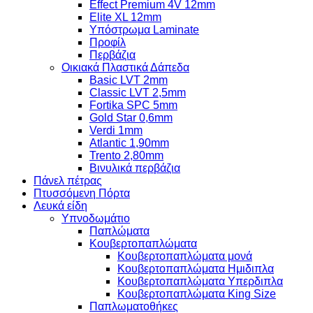
Effect Premium 4V 12mm
Elite XL 12mm
Υπόστρωμα Laminate
Προφίλ
Περβάζια
Οικιακά Πλαστικά Δάπεδα
Basic LVT 2mm
Classic LVT 2,5mm
Fortika SPC 5mm
Gold Star 0,6mm
Verdi 1mm
Atlantic 1,90mm
Trento 2,80mm
Βινυλικά περβάζια
Πάνελ πέτρας
Πτυσσόμενη Πόρτα
Λευκά είδη
Υπνοδωμάτιο
Παπλώματα
Κουβερτοπαπλώματα
Κουβερτοπαπλώματα μονά
Κουβερτοπαπλώματα Ημιδιπλα
Κουβερτοπαπλώματα Υπερδιπλα
Κουβερτοπαπλώματα King Size
Παπλωματοθήκες