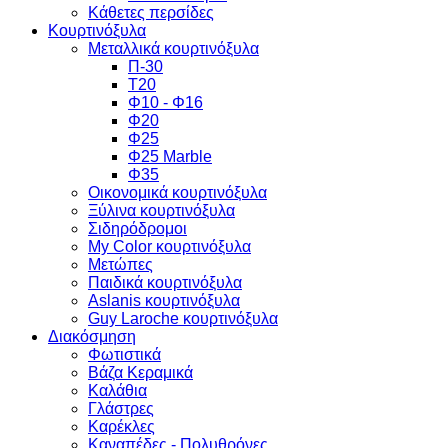
Κάθετες περσίδες
Κουρτινόξυλα
Μεταλλικά κουρτινόξυλα
Π-30
Τ20
Φ10 - Φ16
Φ20
Φ25
Φ25 Marble
Φ35
Οικονομικά κουρτινόξυλα
Ξύλινα κουρτινόξυλα
Σιδηρόδρομοι
My Color κουρτινόξυλα
Μετώπες
Παιδικά κουρτινόξυλα
Aslanis κουρτινόξυλα
Guy Laroche κουρτινόξυλα
Διακόσμηση
Φωτιστικά
Βάζα Κεραμικά
Καλάθια
Γλάστρες
Καρέκλες
Καναπέδες - Πολυθρόνες