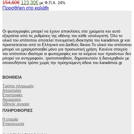
Original
Η
154,60
€
123,30
€
με Φ.Π.Α. 24%
price
τρέχουσα
Προσθήκη στο καλάθι
was:
τιμή
154,60€.
είναι:
123,30€.
Οι φωτογραφίες μπορεί να έχουν αποκλίσεις στα χρώματα και αυτό
εξαρτάται από τις ρυθμίσεις της οθόνης του κάθε υπολογιστή. Όλο το
υλικό του ιστότοπου αποτελεί πνευματική ιδιοκτησία του karadimos.gr και
προστατεύεται από το Ελληνικό και Διεθνές δίκαιο.Το υλικό του ιστότοπου
μπορεί να χρησιμοποιηθεί μόνο για προσωπική χρήση. Κανένα στοιχείο
του ιστότοπου ιδιαίτερα οι φωτογραφίες και τα κείμενα των προιόντων δεν
μπορεί να αντιγραφούν, τροποποιηθούν, δημοσιευτούν ή διανεμηθούν με
οποιονδήποτε τρόπο χωρίς την προηγούμενη άδεια του karadimos.gr.
ΒΟΉΘΕΙΑ
Τρόποι πληρωμής
Αποστολές
Επιστροφές
Ακυρώσεις
Οδηγός αγοράς
ΠΛΗΡΟΦΟΡΊΕΣ
Η εταιρία
Επικοινωνία