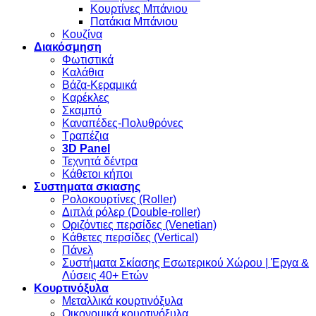
Κουρτίνες Μπάνιου
Πατάκια Μπάνιου
Κουζίνα
Διακόσμηση
Φωτιστικά
Καλάθια
Βάζα-Κεραμικά
Καρέκλες
Σκαμπό
Καναπέδες-Πολυθρόνες
Τραπέζια
3D Panel
Τεχνητά δέντρα
Κάθετοι κήποι
Συστηματα σκιασης
Ρολοκουρτίνες (Roller)
Διπλά ρόλερ (Double-roller)
Οριζόντιες περσίδες (Venetian)
Κάθετες περσίδες (Vertical)
Πάνελ
Συστήματα Σκίασης Εσωτερικού Χώρου | Έργα &
Λύσεις 40+ Ετών
Κουρτινόξυλα
Μεταλλικά κουρτινόξυλα
Οικονομικά κουρτινόξυλα