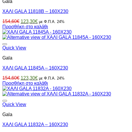
Gala
ΧΑΛΙ GALA 11818B – 160X230
Original
Η
154,60
€
123,30
€
με Φ.Π.Α. 24%
price
τρέχουσα
Προσθήκη στο καλάθι
was:
τιμή
154,60€.
είναι:
123,30€.
Quick View
Gala
ΧΑΛΙ GALA 11845A – 160X230
Original
Η
154,60
€
123,30
€
με Φ.Π.Α. 24%
price
τρέχουσα
Προσθήκη στο καλάθι
was:
τιμή
154,60€.
είναι:
123,30€.
Quick View
Gala
ΧΑΛΙ GALA 11832A – 160X230