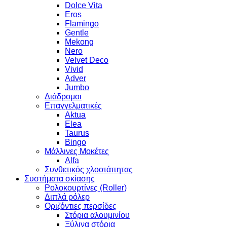
Dolce Vita
Eros
Flamingo
Gentle
Mekong
Nero
Velvet Deco
Vivid
Adver
Jumbo
Διάδρομοι
Επαγγελματικές
Aktua
Elea
Taurus
Bingo
Μάλλινες Μοκέτες
Alfa
Συνθετικός χλοοτάπητας
Συστήματα σκίασης
Ρολοκουρτίνες (Roller)
Διπλά ρόλερ
Οριζόντιες περσίδες
Στόρια αλουμινίου
Ξύλινα στόρια