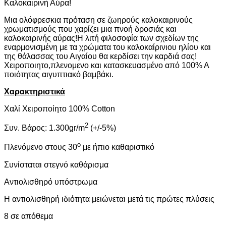
Καλοκαιρινή Αύρα!
was:
τιμή
117,80€.
είναι:
Μια ολόφρεσκια πρόταση σε ζωηρούς καλοκαιρινούς
90,20€.
χρωματισμούς που χαρίζει μια πνοή δροσιάς και
καλοκαιρινής αύρας!Η λιτή φιλοσοφία των σχεδίων της
εναρμονισμένη με τα χρώματα του καλοκαίρινιου ηλίου και
της θάλασσας του Αιγαίου θα κερδίσει την καρδιά σας!
Χειροποιητο,πλενομενο και κατασκευασμένο από 100% Α
ποιότητας αιγυπτιακό βαμβάκι.
Χαρακτηριστικά
Χαλί Χειροποίητο 100% Cotton
2
Συν. Βάρος: 1.300gr/m
(+/-5%)
ο
Πλενόμενο στους 30
με ήπιο καθαριστικό
Συνίσταται στεγνό καθάρισμα
Αντιολισθηρό υπόστρωμα
Η αντιολισθηρή ιδιότητα μειώνεται μετά τις πρώτες πλύσεις
8 σε απόθεμα