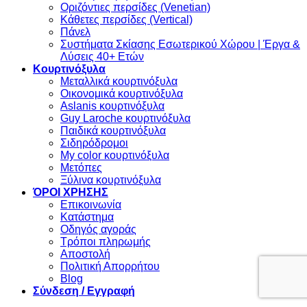
Οριζόντιες περσίδες (Venetian)
Κάθετες περσίδες (Vertical)
Πάνελ
Συστήματα Σκίασης Εσωτερικού Χώρου | Έργα &
Λύσεις 40+ Ετών
Κουρτινόξυλα
Μεταλλικά κουρτινόξυλα
Οικονομικά κουρτινόξυλα
Aslanis κουρτινόξυλα
Guy Laroche κουρτινόξυλα
Παιδικά κουρτινόξυλα
Σιδηρόδρομοι
My color κουρτινόξυλα
Μετόπες
Ξύλινα κουρτινόξυλα
ΌΡΟΙ ΧΡΗΣΗΣ
Επικοινωνία
Κατάστημα
Οδηγός αγοράς
Τρόποι πληρωμής
Αποστολή
Πολιτική Απορρήτου
Blog
Σύνδεση / Εγγραφή