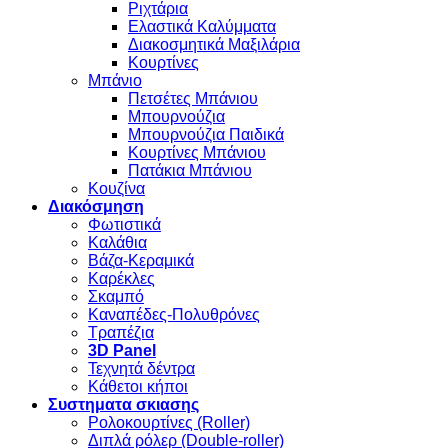
Ριχτάρια
Ελαστικά Καλύμματα
Διακοσμητικά Μαξιλάρια
Κουρτίνες
Μπάνιο
Πετσέτες Μπάνιου
Μπουρνούζια
Μπουρνούζια Παιδικά
Κουρτίνες Μπάνιου
Πατάκια Μπάνιου
Κουζίνα
Διακόσμηση
Φωτιστικά
Καλάθια
Βάζα-Κεραμικά
Καρέκλες
Σκαμπό
Καναπέδες-Πολυθρόνες
Τραπέζια
3D Panel
Τεχνητά δέντρα
Κάθετοι κήποι
Συστηματα σκιασης
Ρολοκουρτίνες (Roller)
Διπλά ρόλερ (Double-roller)