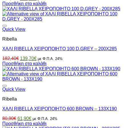
price
τρέχουσα
Προσθήκη στο καλάθι
was:
τιμή
182,40€.
είναι:
139,70€.
Quick View
Ribella
ΧΑΛΙ RIBELLA ΧΕΙΡΟΠΟΙΗΤΟ 100 D.GREY – 200X285
Original
Η
182,40
€
139,70
€
με Φ.Π.Α. 24%
price
τρέχουσα
Προσθήκη στο καλάθι
was:
τιμή
182,40€.
είναι:
139,70€.
Quick View
Ribella
ΧΑΛΙ RIBELLA ΧΕΙΡΟΠΟΙΗΤΟ 600 BROWN – 133X190
Original
Η
80,90
€
61,90
€
με Φ.Π.Α. 24%
price
τρέχουσα
Προσθήκη στο καλάθι