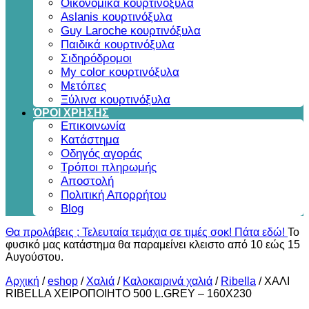
Οικονομικά κουρτινόξυλα
Aslanis κουρτινόξυλα
Guy Laroche κουρτινόξυλα
Παιδικά κουρτινόξυλα
Σιδηρόδρομοι
My color κουρτινόξυλα
Μετόπες
Ξύλινα κουρτινόξυλα
ΌΡΟΙ ΧΡΗΣΗΣ
Επικοινωνία
Κατάστημα
Οδηγός αγοράς
Τρόποι πληρωμής
Αποστολή
Πολιτική Απορρήτου
Blog
Θα προλάβεις ; Τελευταία τεμάχια σε τιμές σοκ! Πάτα εδώ!
Το
φυσικό μας κατάστημα θα παραμείνει κλειστο από 10 εώς 15
Αυγούστου.
Αρχική
/
eshop
/
Χαλιά
/
Καλοκαιρινά χαλιά
/
Ribella
/
ΧΑΛΙ
RIBELLA ΧΕΙΡΟΠΟΙΗΤΟ 500 L.GREY – 160X230