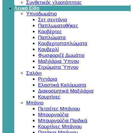
Συνθετικός χλοοτάπητας
Λευκά Είδη
Υπνοδωμάτιο
Σετ σεντόνια
Παπλωματοθήκες
Κουβέρτες
Παπλώματα
Κουβερτοπαπλώματα
Κουβερλί
Φωσφοριζέ Δωμάτιο
Μαξιλάρια Ύπνου
Στρώματα Ύπνου
Σαλόνι
Ριχτάρια
Ελαστικά Καλύμματα
Διακοσμητικά Μαξιλάρια
Κουρτίνες
Μπάνιο
Πετσέτες Μπάνιου
Μπουρνούζια
Μπουρνούζια Παιδικά
Κουρτίνες Μπάνιου
Πατάκια Μπάνιου