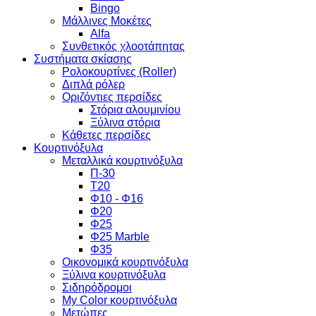
Bingo
Μάλλινες Μοκέτες
Alfa
Συνθετικός χλοοτάπητας
Συστήματα σκίασης
Ρολοκουρτίνες (Roller)
Διπλά ρόλερ
Οριζόντιες περσίδες
Στόρια αλουμινίου
Ξύλινα στόρια
Κάθετες περσίδες
Κουρτινόξυλα
Μεταλλικά κουρτινόξυλα
Π-30
Τ20
Φ10 - Φ16
Φ20
Φ25
Φ25 Marble
Φ35
Οικονομικά κουρτινόξυλα
Ξύλινα κουρτινόξυλα
Σιδηρόδρομοι
My Color κουρτινόξυλα
Μετώπες