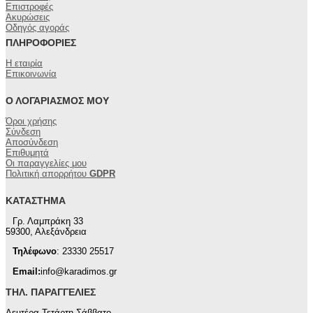
Επιστροφές
Ακυρώσεις
Οδηγός αγοράς
ΠΛΗΡΟΦΟΡΊΕΣ
Η εταιρία
Επικοινωνία
Ο ΛΟΓΑΡΙΑΣΜΌΣ ΜΟΥ
Όροι χρήσης
Σύνδεση
Αποσύνδεση
Επιθυμητά
Οι παραγγελίες μου
Πολιτική απορρήτου
GDPR
ΚΑΤΆΣΤΗΜΑ
Γρ. Λαμπράκη 33
59300, Αλεξάνδρεια
Τηλέφωνο
: 23330 25517
Email:
info@karadimos.gr
ΤΗΛ. ΠΑΡΑΓΓΕΛΊΕΣ
Δευτέρα-Τετάρτη-Σάββατο