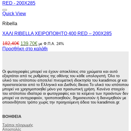
90,20€.
Quick View
Ribella
ΧΑΛΙ RIBELLA ΧΕΙΡΟΠΟΙΗΤΟ 400 RED – 200X285
Original
Η
182,40
€
139,70
€
με Φ.Π.Α. 24%
price
τρέχουσα
Προσθήκη στο καλάθι
was:
τιμή
182,40€.
είναι:
139,70€.
Οι φωτογραφίες μπορεί να έχουν αποκλίσεις στα χρώματα και αυτό
εξαρτάται από τις ρυθμίσεις της οθόνης του κάθε υπολογιστή. Όλο το
υλικό του ιστότοπου αποτελεί πνευματική ιδιοκτησία του karadimos.gr και
προστατεύεται από το Ελληνικό και Διεθνές δίκαιο.Το υλικό του ιστότοπου
μπορεί να χρησιμοποιηθεί μόνο για προσωπική χρήση. Κανένα στοιχείο
του ιστότοπου ιδιαίτερα οι φωτογραφίες και τα κείμενα των προιόντων δεν
μπορεί να αντιγραφούν, τροποποιηθούν, δημοσιευτούν ή διανεμηθούν με
οποιονδήποτε τρόπο χωρίς την προηγούμενη άδεια του karadimos.gr.
ΒΟΉΘΕΙΑ
Τρόποι πληρωμής
Αποστολές