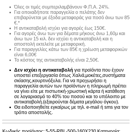
Όλες οι τιμές συμπεριλαμβάνουν Φ.Π.Α. 24%.
Για οποιαδήποτε παραγγελία ο πελάτης δεν
επιβαρύνεται με έξοδα μεταφοράς για ποσό άνω των 85
€.*
H αντικαταβολή ισχύει για αγορές έως 150€.
Για αγορές άνω των για δέματα μήκους άνω 1,60μ και
άνω των 15 κιλ. δεν ισχύει η αντικαταβολή και η
αποστολή εκτελείτε με μεταφορική.
Για παραγγελίες κάτω των 85€ η χρέωση μεταφορικών
είναι 6,00€
Το κόστος της αντικαταβολής είναι 2,50€.
Δεν ισχύει η αντικαταβολή
για προϊόντα που έχουν
υποστεί επεξεργασία όπως Χαλιά,μοκέτες,συστήματα
σκίασης,κουρτινόξυλα. Για να προχωρήσει η
παραγγελία αυτών των προϊόντων η πληρωμή πρέπει
να γίνει είτε με πιστωτική-χρωστική κάρτα ή κατάθεση
σε λογαριασμό το 40% του ποσού και το υπόλοιπο με
αντικαταβολή.(εξαιρούνται δέματα μεγάλου όγκου).
Θα ειδοποιηθείτε εγκαίρως με τηλ. e-mail ή sms για τον
τρόπο αποστολής.
Κωδικός προϊόντος:
5-55-RBL-500-160X230
Κατηγορία: