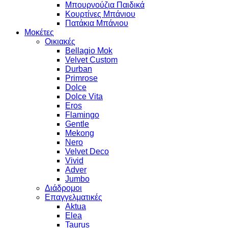
Μπουρνούζια Παιδικά
Κουρτίνες Μπάνιου
Πατάκια Μπάνιου
Μοκέτες
Οικιακές
Bellagio Mok
Velvet Custom
Durban
Primrose
Dolce
Dolce Vita
Eros
Flamingo
Gentle
Mekong
Nero
Velvet Deco
Vivid
Adver
Jumbo
Διάδρομοι
Επαγγελματικές
Aktua
Elea
Taurus