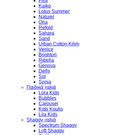
Flox
Kaiko
Lotus Summer
Naturel
Oria
Refold
Sahara
Sand
Urban Cotton Kilim
Venice
Brighton
Ribella
Genova
Delhi
Sol
Sonia
Παιδικά χαλιά
Lora Kids
Bubbles
Carousel
Kids Koulis
Lila Kids
Shaggy χαλιά
Spectrum Shaggy
Loft Shaggy