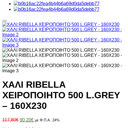
ΧΑΛΙ RIBELLA
ΧΕΙΡΟΠΟΙΗΤΟ 500 L.GREY
– 160X230
Original
Η
117,80
€
90,20
€
με Φ.Π.Α. 24%
price
τρέχουσα