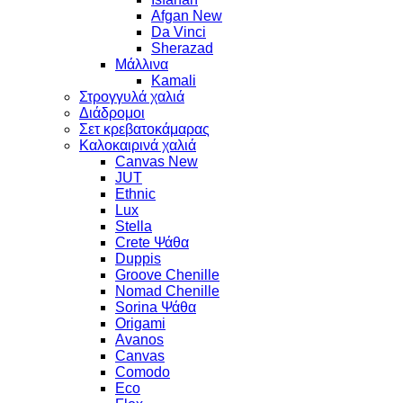
Afgan New
Da Vinci
Sherazad
Μάλλινα
Kamali
Στρογγυλά χαλιά
Διάδρομοι
Σετ κρεβατοκάμαρας
Καλοκαιρινά χαλιά
Canvas New
JUT
Ethnic
Lux
Stella
Crete Ψάθα
Duppis
Groove Chenille
Nomad Chenille
Sorina Ψάθα
Origami
Avanos
Canvas
Comodo
Eco