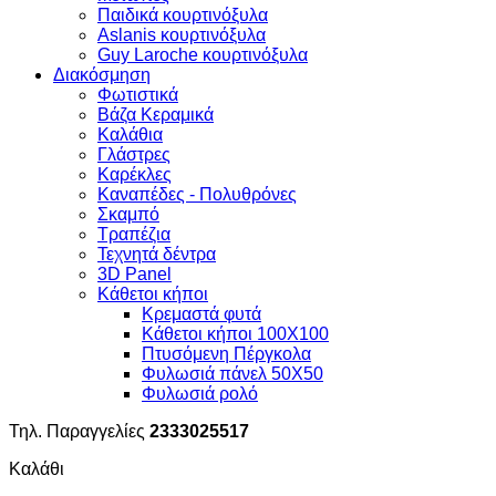
Παιδικά κουρτινόξυλα
Aslanis κουρτινόξυλα
Guy Laroche κουρτινόξυλα
Διακόσμηση
Φωτιστικά
Βάζα Κεραμικά
Καλάθια
Γλάστρες
Καρέκλες
Καναπέδες - Πολυθρόνες
Σκαμπό
Τραπέζια
Τεχνητά δέντρα
3D Panel
Κάθετοι κήποι
Κρεμαστά φυτά
Κάθετοι κήποι 100Χ100
Πτυσόμενη Πέργκολα
Φυλωσιά πάνελ 50Χ50
Φυλωσιά ρολό
Τηλ. Παραγγελίες
2333025517
Καλάθι