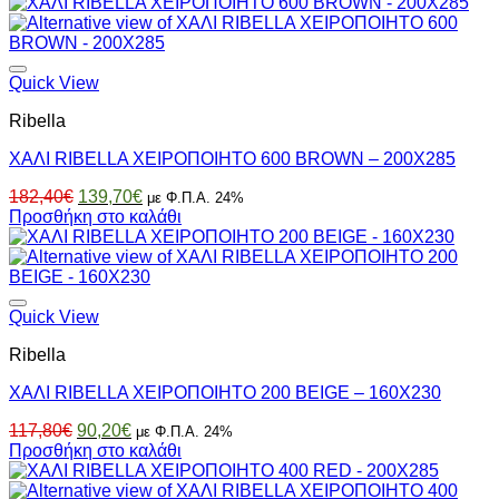
was:
τιμή
80,90€.
είναι:
61,90€.
Quick View
Ribella
ΧΑΛΙ RIBELLA ΧΕΙΡΟΠΟΙΗΤΟ 600 BROWN – 200X285
Original
Η
182,40
€
139,70
€
με Φ.Π.Α. 24%
price
τρέχουσα
Προσθήκη στο καλάθι
was:
τιμή
182,40€.
είναι:
139,70€.
Quick View
Ribella
ΧΑΛΙ RIBELLA ΧΕΙΡΟΠΟΙΗΤΟ 200 BEIGE – 160X230
Original
Η
117,80
€
90,20
€
με Φ.Π.Α. 24%
price
τρέχουσα
Προσθήκη στο καλάθι
was:
τιμή
117,80€.
είναι: