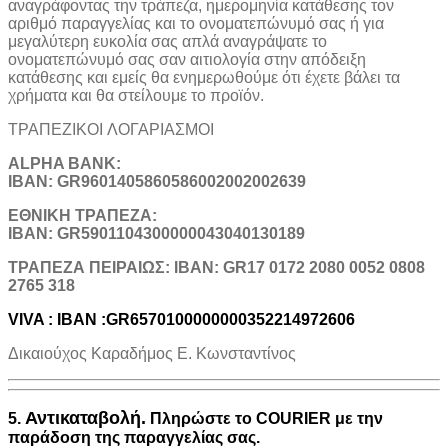
αναγράφοντας την τράπεζα, ημερομηνία κατάθεσης τον
αριθμό παραγγελίας και το ονοματεπώνυμό σας ή για
μεγαλύτερη ευκολία σας απλά αναγράψατε το
ονοματεπώνυμό σας σαν αιτιολογία στην απόδειξη
κατάθεσης και εμείς θα ενημερωθούμε ότι έχετε βάλει τα
χρήματα και θα στείλουμε το προϊόν.
ΤΡΑΠΕΖΙΚOI ΛΟΓΑΡΙΑΣΜΟΙ
ALPHA BANK:
IBAN: GR9601405860586002002002639
ΕΘΝΙΚΗ ΤΡΑΠΕΖΑ:
IBAN: GR5901104300000043040130189
TΡΑΠΕΖΑ ΠΕΙΡΑΙΩΣ: IBAN: GR17 0172 2080 0052 0808
2765 318
VIVA : IBAN :GR6570100000000352214972606
Δικαιούχος Καραδήμος Ε. Κωνσταντίνος
Αντικαταβολή.
5.
Πληρώστε το COURIER με την
παράδοση της παραγγελίας σας.