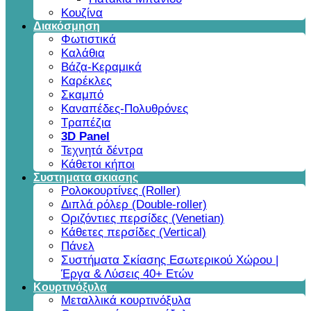
Κουζίνα
Διακόσμηση
Φωτιστικά
Καλάθια
Βάζα-Κεραμικά
Καρέκλες
Σκαμπό
Καναπέδες-Πολυθρόνες
Τραπέζια
3D Panel
Τεχνητά δέντρα
Κάθετοι κήποι
Συστηματα σκιασης
Ρολοκουρτίνες (Roller)
Διπλά ρόλερ (Double-roller)
Οριζόντιες περσίδες (Venetian)
Κάθετες περσίδες (Vertical)
Πάνελ
Συστήματα Σκίασης Εσωτερικού Χώρου |
Έργα & Λύσεις 40+ Ετών
Κουρτινόξυλα
Μεταλλικά κουρτινόξυλα