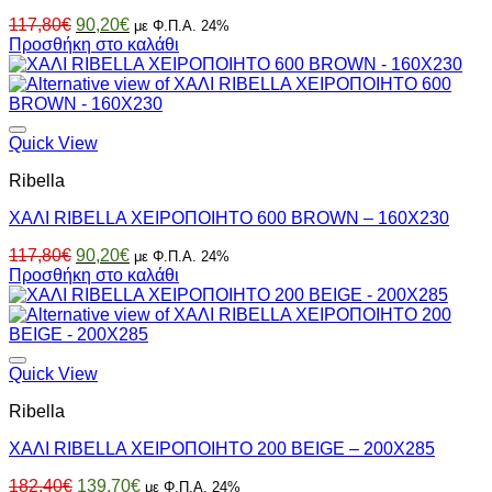
Original
Η
117,80
€
90,20
€
με Φ.Π.Α. 24%
price
τρέχουσα
Προσθήκη στο καλάθι
was:
τιμή
117,80€.
είναι:
90,20€.
Quick View
Ribella
ΧΑΛΙ RIBELLA ΧΕΙΡΟΠΟΙΗΤΟ 600 BROWN – 160X230
Original
Η
117,80
€
90,20
€
με Φ.Π.Α. 24%
price
τρέχουσα
Προσθήκη στο καλάθι
was:
τιμή
117,80€.
είναι:
90,20€.
Quick View
Ribella
ΧΑΛΙ RIBELLA ΧΕΙΡΟΠΟΙΗΤΟ 200 BEIGE – 200X285
Original
Η
182,40
€
139,70
€
με Φ.Π.Α. 24%