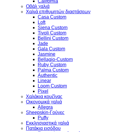
California
Οβάλ χαλιά
Χαλιά επιθυμητών διαστάσεων
Casa Custom
Loft
Siena Custom
Tivoli Custom
Bellini Custom
Jade
Gala Custom
Jasmine
Bellagio-Custom
Ruby Custom
Palma Custom
Authentic
Linear
Loom Custom
Pixel
Χαλάκια κουζίνας
Οικονομικά χαλιά
Allegra
Sheepskin-Γούνες
Puffy
Εκκλησιαστικά χαλιά
Πατάκια εισόδου