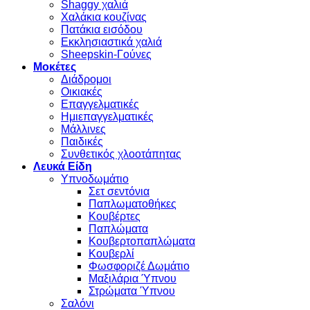
Shaggy χαλιά
Χαλάκια κουζίνας
Πατάκια εισόδου
Εκκλησιαστικά χαλιά
Sheepskin-Γούνες
Μοκέτες
Διάδρομοι
Οικιακές
Επαγγελματικές
Ημιεπαγγελματικές
Μάλλινες
Παιδικές
Συνθετικός χλοοτάπητας
Λευκά Είδη
Υπνοδωμάτιο
Σετ σεντόνια
Παπλωματοθήκες
Κουβέρτες
Παπλώματα
Κουβερτοπαπλώματα
Κουβερλί
Φωσφοριζέ Δωμάτιο
Μαξιλάρια Ύπνου
Στρώματα Ύπνου
Σαλόνι