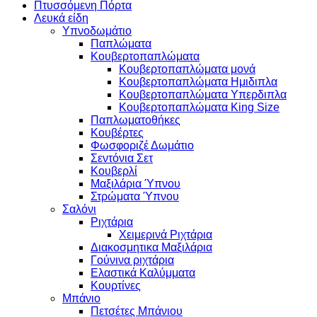
Πτυσσόμενη Πόρτα
Λευκά είδη
Υπνοδωμάτιο
Παπλώματα
Κουβερτοπαπλώματα
Κουβερτοπαπλώματα μονά
Κουβερτοπαπλώματα Ημιδιπλα
Κουβερτοπαπλώματα Υπερδιπλα
Κουβερτοπαπλώματα King Size
Παπλωματοθήκες
Κουβέρτες
Φωσφοριζέ Δωμάτιο
Σεντόνια Σετ
Κουβερλί
Μαξιλάρια Ύπνου
Στρώματα Ύπνου
Σαλόνι
Ριχτάρια
Χειμερινά Ριχτάρια
Διακοσμητικα Μαξιλάρια
Γούνινα ριχτάρια
Ελαστικά Καλύμματα
Κουρτίνες
Μπάνιο
Πετσέτες Μπάνιου