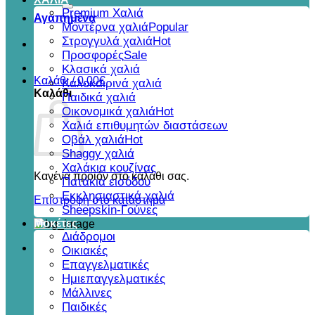
για:
Premium Χαλιά
Αγαπημένα
Μοντέρνα χαλιά
Στρογγυλά χαλιά
Προσφορές
Κλασικά χαλιά
Καλάθι /
0,00
€
Καλοκαιρινά χαλιά
Καλάθι
Παιδικά χαλιά
Οικονομικά χαλιά
Χαλιά επιθυμητών διαστάσεων
Οβάλ χαλιά
Shaggy χαλιά
Χαλάκια κουζίνας
Κανένα προϊόν στο καλάθι σας.
Πατάκια εισόδου
Εκκλησιαστικά χαλιά
Επιστροφή στο κατάστημα
Sheepskin-Γούνες
Μοκέτες
Διάδρομοι
Οικιακές
Επαγγελματικές
Ημιεπαγγελματικές
Μάλλινες
Παιδικές