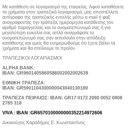
Με κατάθεση σε λογαριασμό της εταιρείας. Αφού καταθέσετε
τα χρήματα στον τραπεζικό λογαριασμό, μας αποστέλλετε
αντίγραφο της τραπεζικής εντολής μέσω e-mail ή φαξ
αναγράφοντας την τράπεζα, ημερομηνία κατάθεσης τον
αριθμό παραγγελίας και το ονοματεπώνυμό σας ή για
μεγαλύτερη ευκολία σας απλά αναγράψατε το
ονοματεπώνυμό σας σαν αιτιολογία στην απόδειξη
κατάθεσης και εμείς θα ενημερωθούμε ότι έχετε βάλει τα
χρήματα και θα στείλουμε το προϊόν.
ΤΡΑΠΕΖΙΚOI ΛΟΓΑΡΙΑΣΜΟΙ
ALPHA BANK:
IBAN: GR9601405860586002002002639
ΕΘΝΙΚΗ ΤΡΑΠΕΖΑ:
IBAN: GR5901104300000043040130189
TΡΑΠΕΖΑ ΠΕΙΡΑΙΩΣ: IBAN: GR17 0172 2080 0052 0808
2765 318
VIVA : IBAN :GR6570100000000352214972606
Δικαιούχος Καραδήμος Ε. Κωνσταντίνος