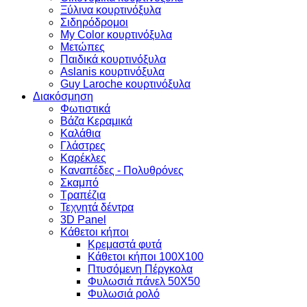
Ξύλινα κουρτινόξυλα
Σιδηρόδρομοι
My Color κουρτινόξυλα
Μετώπες
Παιδικά κουρτινόξυλα
Aslanis κουρτινόξυλα
Guy Laroche κουρτινόξυλα
Διακόσμηση
Φωτιστικά
Βάζα Κεραμικά
Καλάθια
Γλάστρες
Καρέκλες
Καναπέδες - Πολυθρόνες
Σκαμπό
Τραπέζια
Τεχνητά δέντρα
3D Panel
Κάθετοι κήποι
Κρεμαστά φυτά
Κάθετοι κήποι 100Χ100
Πτυσόμενη Πέργκολα
Φυλωσιά πάνελ 50Χ50
Φυλωσιά ρολό