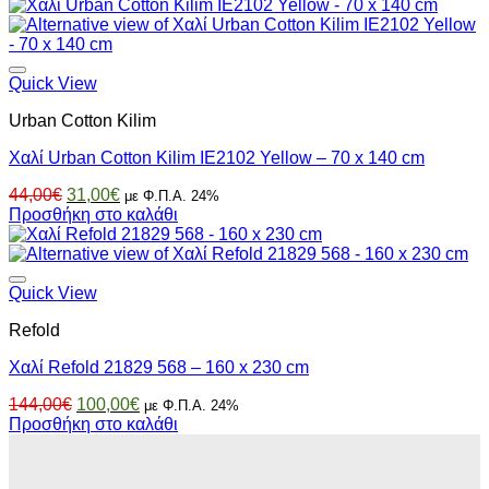
was:
τιμή
166,00€.
είναι:
116,00€.
Quick View
Urban Cotton Kilim
Χαλί Urban Cotton Kilim IE2102 Yellow – 70 x 140 cm
Original
Η
44,00
€
31,00
€
με Φ.Π.Α. 24%
price
τρέχουσα
Προσθήκη στο καλάθι
was:
τιμή
44,00€.
είναι:
31,00€.
Quick View
Refold
Χαλί Refold 21829 568 – 160 x 230 cm
Original
Η
144,00
€
100,00
€
με Φ.Π.Α. 24%
price
τρέχουσα
Προσθήκη στο καλάθι
was:
τιμή
144,00€.
είναι:
100,00€.