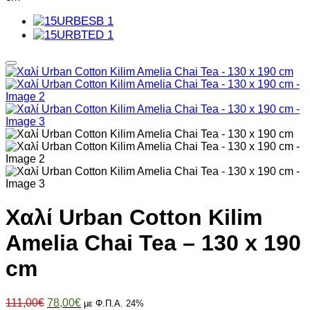
Χαλί Urban Cotton Kilim
Amelia Chai Tea – 130 x 190
cm
Original
Η
111,00
€
78,00
€
με Φ.Π.Α. 24%