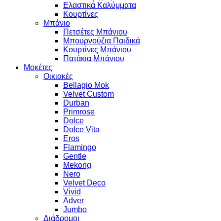
Ελαστικά Καλύμματα
Κουρτίνες
Μπάνιο
Πετσέτες Μπάνιου
Μπουρνούζια Παιδικά
Κουρτίνες Μπάνιου
Πατάκια Μπάνιου
Μοκέτες
Οικιακές
Bellagio Mok
Velvet Custom
Durban
Primrose
Dolce
Dolce Vita
Eros
Flamingo
Gentle
Mekong
Nero
Velvet Deco
Vivid
Adver
Jumbo
Διάδρομοι