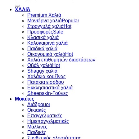
για:
ΧΑΛΙΆ
Premium Χαλιά
Μοντέρνα χαλιά
Στρογγυλά χαλιά
Προσφορές
Κλασικά χαλιά
Καλοκαιρινά χαλιά
Παιδικά χαλιά
Οικονομικά χαλιά
Χαλιά επιθυμητών διαστάσεων
Οβάλ χαλιά
Shaggy χαλιά
Χαλάκια κουζίνας
Πατάκια εισόδου
Εκκλησιαστικά χαλιά
Sheepskin-Γούνες
Μοκέτες
Διάδρομοι
Οικιακές
Επαγγελματικές
Ημιεπαγγελματικές
Μάλλινες
Παιδικές
Συνθετικός χλοοτάπητας