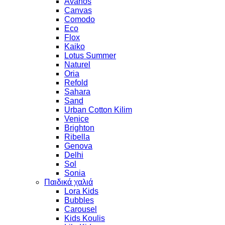
Avanos
Canvas
Comodo
Eco
Flox
Kaiko
Lotus Summer
Naturel
Oria
Refold
Sahara
Sand
Urban Cotton Kilim
Venice
Brighton
Ribella
Genova
Delhi
Sol
Sonia
Παιδικά χαλιά
Lora Kids
Bubbles
Carousel
Kids Koulis