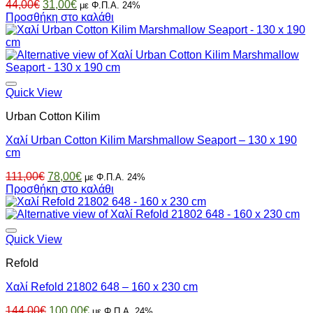
Original
Η
44,00
€
31,00
€
με Φ.Π.Α. 24%
price
τρέχουσα
Προσθήκη στο καλάθι
was:
τιμή
44,00€.
είναι:
31,00€.
Quick View
Urban Cotton Kilim
Χαλί Urban Cotton Kilim Marshmallow Seaport – 130 x 190
cm
Original
Η
111,00
€
78,00
€
με Φ.Π.Α. 24%
price
τρέχουσα
Προσθήκη στο καλάθι
was:
τιμή
111,00€.
είναι:
78,00€.
Quick View
Refold
Χαλί Refold 21802 648 – 160 x 230 cm
Original
Η
144,00
€
100,00
€
με Φ.Π.Α. 24%