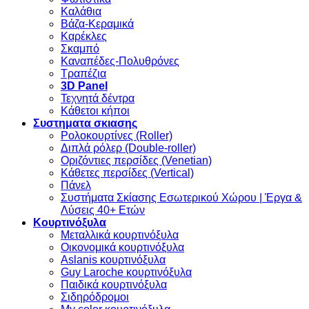
Καλάθια
Βάζα-Κεραμικά
Καρέκλες
Σκαμπό
Καναπέδες-Πολυθρόνες
Τραπέζια
3D Panel
Τεχνητά δέντρα
Κάθετοι κήποι
Συστηματα σκιασης
Ρολοκουρτίνες (Roller)
Διπλά ρόλερ (Double-roller)
Οριζόντιες περσίδες (Venetian)
Κάθετες περσίδες (Vertical)
Πάνελ
Συστήματα Σκίασης Εσωτερικού Χώρου | Έργα &
Λύσεις 40+ Ετών
Κουρτινόξυλα
Μεταλλικά κουρτινόξυλα
Οικονομικά κουρτινόξυλα
Aslanis κουρτινόξυλα
Guy Laroche κουρτινόξυλα
Παιδικά κουρτινόξυλα
Σιδηρόδρομοι