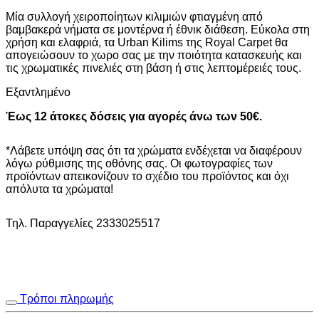
price
τρέχουσα
Μία συλλογή χειροποίητων κιλιμιών φτιαγμένη από
was:
τιμή
βαμβακερά νήματα σε μοντέρνα ή έθνικ διάθεση. Εύκολα στη
111,00€.
είναι:
χρήση και ελαφριά, τα Urban Kilims της Royal Carpet θα
78,00€.
απογειώσουν το χωρο σας με την ποιότητα κατασκευής και
τις χρωματικές πινελιές στη βάση ή στις λεπτομέρειές τους.
Εξαντλημένο
Έως 12 άτοκες δόσεις για αγορές άνω των 50€.
*Λάβετε υπόψη σας ότι τα χρώματα ενδέχεται να διαφέρουν
λόγω ρύθμισης της οθόνης σας. Οι φωτογραφίες των
προϊόντων απεικονίζουν το σχέδιο του προϊόντος και όχι
απόλυτα τα χρώματα!
Τηλ. Παραγγελίες 2333025517
Τρόποι πληρωμής