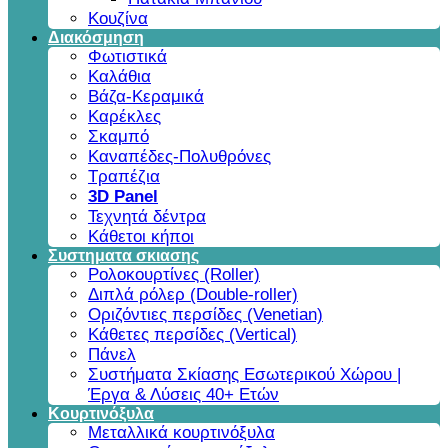
Κουζίνα
Διακόσμηση
Φωτιστικά
Καλάθια
Βάζα-Κεραμικά
Καρέκλες
Σκαμπό
Καναπέδες-Πολυθρόνες
Τραπέζια
3D Panel
Τεχνητά δέντρα
Κάθετοι κήποι
Συστηματα σκιασης
Ρολοκουρτίνες (Roller)
Διπλά ρόλερ (Double-roller)
Οριζόντιες περσίδες (Venetian)
Κάθετες περσίδες (Vertical)
Πάνελ
Συστήματα Σκίασης Εσωτερικού Χώρου |
Έργα & Λύσεις 40+ Ετών
Κουρτινόξυλα
Μεταλλικά κουρτινόξυλα