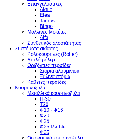
Επαγγελματικές
Aktua
Elea
Taurus
Bingo
Μάλλινες Μοκέτες
Alfa
Συνθετικός χλοοτάπητας
Συστήματα σκίασης
Ρολοκουρτίνες (Roller)
Διπλά ρόλερ
Οριζόντιες περσίδες
Στόρια αλουμινίου
Ξύλινα στόρια
Κάθετες περσίδες
Κουρτινόξυλα
Μεταλλικά κουρτινόξυλα
Π-30
Τ20
Φ10 - Φ16
Φ20
Φ25
Φ25 Marble
Φ35
Οικονομικά κουρτινόξυλα