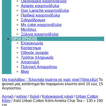
Οικονομικά κουρτινόξυλα
Aslanis κουρτινόξυλα
Guy Laroche κουρτινόξυλα
Παιδικά κουρτινόξυλα
Σιδηρόδρομοι
My color κουρτινόξυλα
Μετόπες
Ξύλινα κουρτινόξυλα
ΌΡΟΙ ΧΡΗΣΗΣ
Επικοινωνία
Κατάστημα
Οδηγός αγοράς
Τρόποι πληρωμής
Αποστολή
Πολιτική Απορρήτου
Blog
Θα προλάβεις ; Τελευταία τεμάχια σε τιμές σοκ! Πάτα εδώ!
Το
φυσικό μας κατάστημα θα παραμείνει κλειστο από 10 εώς 15
Αυγούστου.
Αρχική
/
eshop
/
Χαλιά
/
Καλοκαιρινά χαλιά
/
Urban Cotton
Kilim
/
Χαλί Urban Cotton Kilim Amelia Chai Tea – 130 x 190
cm