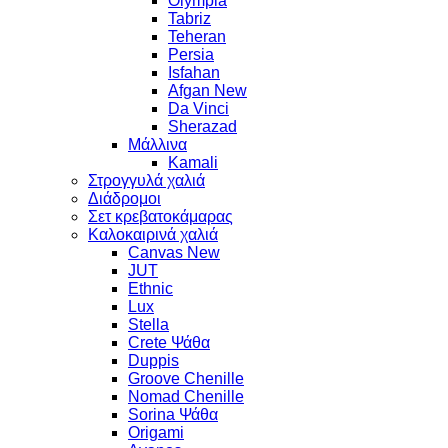
Olympia
Tabriz
Teheran
Persia
Isfahan
Afgan New
Da Vinci
Sherazad
Μάλλινα
Kamali
Στρογγυλά χαλιά
Διάδρομοι
Σετ κρεβατοκάμαρας
Καλοκαιρινά χαλιά
Canvas New
JUT
Ethnic
Lux
Stella
Crete Ψάθα
Duppis
Groove Chenille
Nomad Chenille
Sorina Ψάθα
Origami