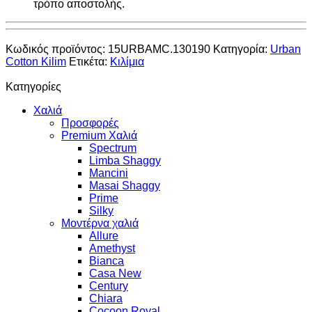
τρόπο αποστολής.
Κωδικός προϊόντος:
15URBAMC.130190
Κατηγορία:
Urban
Cotton Kilim
Ετικέτα:
Κιλίμια
Κατηγορίες
Χαλιά
Προσφορές
Premium Χαλιά
Spectrum
Limba Shaggy
Mancini
Masai Shaggy
Prime
Silky
Μοντέρνα χαλιά
Allure
Amethyst
Bianca
Casa New
Century
Chiara
Cocoon Royal