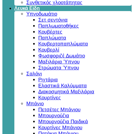
Συνθετικός χλοοτάπητας
Λευκά Είδη
Υπνοδωμάτιο
Σετ σεντόνια
Παπλωματοθήκες
Κουβέρτες
Παπλώματα
Κουβερτοπαπλώματα
Κουβερλί
Φωσφοριζέ Δωμάτιο
Μαξιλάρια Ύπνου
Στρώματα Ύπνου
Σαλόνι
Ριχτάρια
Ελαστικά Καλύμματα
Διακοσμητικά Μαξιλάρια
Κουρτίνες
Μπάνιο
Πετσέτες Μπάνιου
Μπουρνούζια
Μπουρνούζια Παιδικά
Κουρτίνες Μπάνιου
Πατάκια Μπάνιου