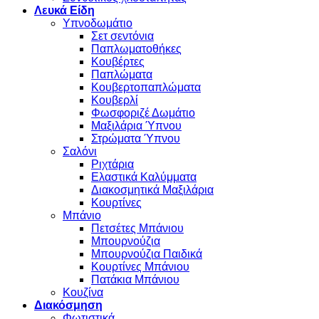
Λευκά Είδη
Υπνοδωμάτιο
Σετ σεντόνια
Παπλωματοθήκες
Κουβέρτες
Παπλώματα
Κουβερτοπαπλώματα
Κουβερλί
Φωσφοριζέ Δωμάτιο
Μαξιλάρια Ύπνου
Στρώματα Ύπνου
Σαλόνι
Ριχτάρια
Ελαστικά Καλύμματα
Διακοσμητικά Μαξιλάρια
Κουρτίνες
Μπάνιο
Πετσέτες Μπάνιου
Μπουρνούζια
Μπουρνούζια Παιδικά
Κουρτίνες Μπάνιου
Πατάκια Μπάνιου
Κουζίνα
Διακόσμηση
Φωτιστικά