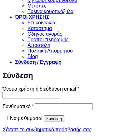
My color κουρτινόξυλα
Μετόπες
Ξύλινα κουρτινόξυλα
ΌΡΟΙ ΧΡΗΣΗΣ
Επικοινωνία
Κατάστημα
Οδηγός αγοράς
Τρόποι πληρωμής
Αποστολή
Πολιτική Απορρήτου
Blog
Σύνδεση / Εγγραφή
Σύνδεση
Απαιτείται
Όνομα χρήστη ή διεύθυνση email
*
Απαιτείται
Συνθηματικό
*
Να με θυμάσαι
Σύνδεση
Χάσατε το συνθηματικό πρόσβασής σας;