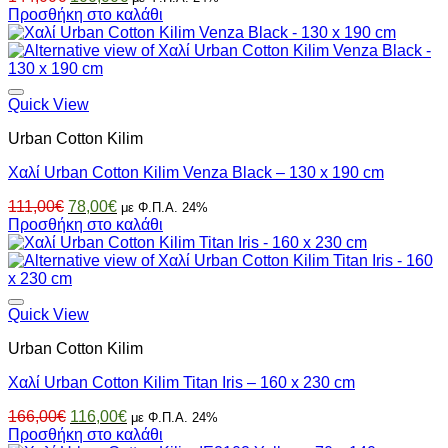
price
τρέχουσα
Προσθήκη στο καλάθι
was:
τιμή
144,00€.
είναι:
100,00€.
Quick View
Urban Cotton Kilim
Χαλί Urban Cotton Kilim Venza Black – 130 x 190 cm
Original
Η
111,00
€
78,00
€
με Φ.Π.Α. 24%
price
τρέχουσα
Προσθήκη στο καλάθι
was:
τιμή
111,00€.
είναι:
78,00€.
Quick View
Urban Cotton Kilim
Χαλί Urban Cotton Kilim Titan Iris – 160 x 230 cm
Original
Η
166,00
€
116,00
€
με Φ.Π.Α. 24%
price
τρέχουσα
Προσθήκη στο καλάθι