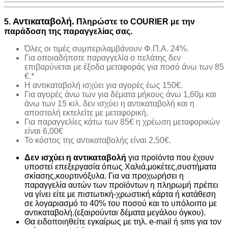
Αντικαταβολή.
5.
Πληρώστε το COURIER με την
παράδοση της παραγγελίας σας.
Όλες οι τιμές συμπεριλαμβάνουν Φ.Π.Α. 24%.
Για οποιαδήποτε παραγγελία ο πελάτης δεν
επιβαρύνεται με έξοδα μεταφοράς για ποσό άνω των 85
€.*
H αντικαταβολή ισχύει για αγορές έως 150€.
Για αγορές άνω των για δέματα μήκους άνω 1,60μ και
άνω των 15 κιλ. δεν ισχύει η αντικαταβολή και η
αποστολή εκτελείτε με μεταφορική.
Για παραγγελίες κάτω των 85€ η χρέωση μεταφορικών
είναι 6,00€
Το κόστος της αντικαταβολής είναι 2,50€.
Δεν ισχύει η αντικαταβολή
για προϊόντα που έχουν
υποστεί επεξεργασία όπως Χαλιά,μοκέτες,συστήματα
σκίασης,κουρτινόξυλα. Για να προχωρήσει η
παραγγελία αυτών των προϊόντων η πληρωμή πρέπει
να γίνει είτε με πιστωτική-χρωστική κάρτα ή κατάθεση
σε λογαριασμό το 40% του ποσού και το υπόλοιπο με
αντικαταβολή.(εξαιρούνται δέματα μεγάλου όγκου).
Θα ειδοποιηθείτε εγκαίρως με τηλ. e-mail ή sms για τον