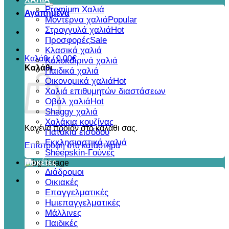
για:
Premium Χαλιά
Αγαπημένα
Μοντέρνα χαλιά
Στρογγυλά χαλιά
Προσφορές
Κλασικά χαλιά
Καλάθι /
0,00
€
Καλοκαιρινά χαλιά
Καλάθι
Παιδικά χαλιά
Οικονομικά χαλιά
Χαλιά επιθυμητών διαστάσεων
Οβάλ χαλιά
Shaggy χαλιά
Χαλάκια κουζίνας
Κανένα προϊόν στο καλάθι σας.
Πατάκια εισόδου
Εκκλησιαστικά χαλιά
Επιστροφή στο κατάστημα
Sheepskin-Γούνες
Μοκέτες
Διάδρομοι
Οικιακές
Επαγγελματικές
Ημιεπαγγελματικές
Μάλλινες
Παιδικές