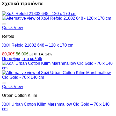
Σχετικά προϊόντα
Quick View
Refold
Χαλί Refold 21802 648 – 120 x 170 cm
Original
Η
80,00
€
56,00
€
με Φ.Π.Α. 24%
price
τρέχουσα
Προσθήκη στο καλάθι
was:
τιμή
80,00€.
είναι:
56,00€.
Quick View
Urban Cotton Kilim
Χαλί Urban Cotton Kilim Marshmallow Old Gold – 70 x 140
cm