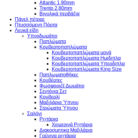
Atlantic 1,90mm
Trento 2,80mm
Βινυλικά περβάζια
Πάνελ πέτρας
Πτυσσόμενη Πόρτα
Λευκά είδη
Υπνοδωμάτιο
Παπλώματα
Κουβερτοπαπλώματα
Κουβερτοπαπλώματα μονά
Κουβερτοπαπλώματα Ημιδιπλα
Κουβερτοπαπλώματα Υπερδιπλα
Κουβερτοπαπλώματα King Size
Παπλωματοθήκες
Κουβέρτες
Φωσφοριζέ Δωμάτιο
Σεντόνια Σετ
Κουβερλί
Μαξιλάρια Ύπνου
Στρώματα Ύπνου
Σαλόνι
Ριχτάρια
Χειμερινά Ριχτάρια
Διακοσμητικα Μαξιλάρια
Γούνινα ριχτάρια