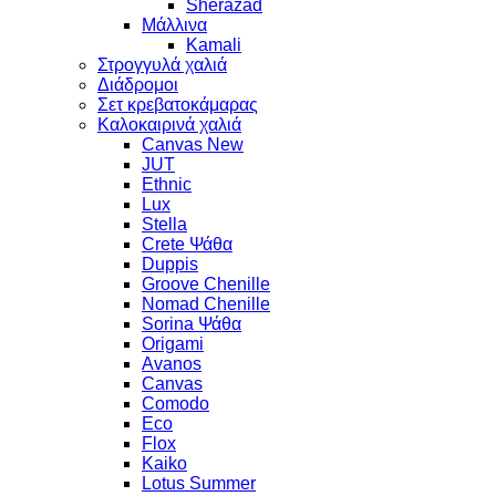
Sherazad
Μάλλινα
Kamali
Στρογγυλά χαλιά
Διάδρομοι
Σετ κρεβατοκάμαρας
Καλοκαιρινά χαλιά
Canvas New
JUT
Ethnic
Lux
Stella
Crete Ψάθα
Duppis
Groove Chenille
Nomad Chenille
Sorina Ψάθα
Origami
Avanos
Canvas
Comodo
Eco
Flox
Kaiko
Lotus Summer