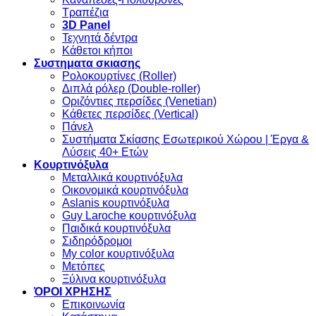
Τραπέζια
3D Panel
Τεχνητά δέντρα
Κάθετοι κήποι
Συστηματα σκιασης
Ρολοκουρτίνες (Roller)
Διπλά ρόλερ (Double-roller)
Οριζόντιες περσίδες (Venetian)
Κάθετες περσίδες (Vertical)
Πάνελ
Συστήματα Σκίασης Εσωτερικού Χώρου | Έργα &
Λύσεις 40+ Ετών
Κουρτινόξυλα
Μεταλλικά κουρτινόξυλα
Οικονομικά κουρτινόξυλα
Aslanis κουρτινόξυλα
Guy Laroche κουρτινόξυλα
Παιδικά κουρτινόξυλα
Σιδηρόδρομοι
My color κουρτινόξυλα
Μετόπες
Ξύλινα κουρτινόξυλα
ΌΡΟΙ ΧΡΗΣΗΣ
Επικοινωνία