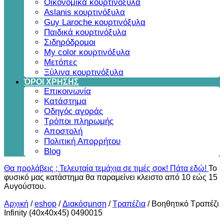
Οικονομικά κουρτινόξυλα
Aslanis κουρτινόξυλα
Guy Laroche κουρτινόξυλα
Παιδικά κουρτινόξυλα
Σιδηρόδρομοι
My color κουρτινόξυλα
Μετόπες
Ξύλινα κουρτινόξυλα
ΌΡΟΙ ΧΡΗΣΗΣ
Επικοινωνία
Κατάστημα
Οδηγός αγοράς
Τρόποι πληρωμής
Αποστολή
Πολιτική Απορρήτου
Blog
Θα προλάβεις ; Τελευταία τεμάχια σε τιμές σοκ! Πάτα εδώ!
Το
φυσικό μας κατάστημα θα παραμείνει κλειστο από 10 εώς 15
Αυγούστου.
Αρχική
/
eshop
/
Διακόσμηση
/
Τραπέζια
/
Βοηθητικό Τραπέζι
Infinity (40x40x45) 0490015