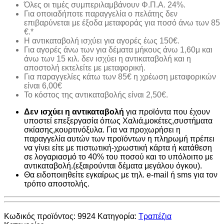
Όλες οι τιμές συμπεριλαμβάνουν Φ.Π.Α. 24%.
Για οποιαδήποτε παραγγελία ο πελάτης δεν
επιβαρύνεται με έξοδα μεταφοράς για ποσό άνω των 85
€.*
H αντικαταβολή ισχύει για αγορές έως 150€.
Για αγορές άνω των για δέματα μήκους άνω 1,60μ και
άνω των 15 κιλ. δεν ισχύει η αντικαταβολή και η
αποστολή εκτελείτε με μεταφορική.
Για παραγγελίες κάτω των 85€ η χρέωση μεταφορικών
είναι 6,00€
Το κόστος της αντικαταβολής είναι 2,50€.
Δεν ισχύει η αντικαταβολή
για προϊόντα που έχουν
υποστεί επεξεργασία όπως Χαλιά,μοκέτες,συστήματα
σκίασης,κουρτινόξυλα. Για να προχωρήσει η
παραγγελία αυτών των προϊόντων η πληρωμή πρέπει
να γίνει είτε με πιστωτική-χρωστική κάρτα ή κατάθεση
σε λογαριασμό το 40% του ποσού και το υπόλοιπο με
αντικαταβολή.(εξαιρούνται δέματα μεγάλου όγκου).
Θα ειδοποιηθείτε εγκαίρως με τηλ. e-mail ή sms για τον
τρόπο αποστολής.
Κωδικός προϊόντος:
9924
Κατηγορία:
Τραπέζια