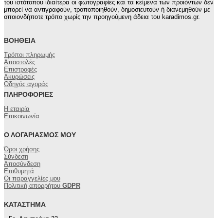
του ιστότοπου ιδιαίτερα οι φωτογραφίες και τα κείμενα των προιόντων δεν
μπορεί να αντιγραφούν, τροποποιηθούν, δημοσιευτούν ή διανεμηθούν με
οποιονδήποτε τρόπο χωρίς την προηγούμενη άδεια του karadimos.gr.
ΒΟΉΘΕΙΑ
Τρόποι πληρωμής
Αποστολές
Επιστροφές
Ακυρώσεις
Οδηγός αγοράς
ΠΛΗΡΟΦΟΡΊΕΣ
Η εταιρία
Επικοινωνία
Ο ΛΟΓΑΡΙΑΣΜΌΣ ΜΟΥ
Όροι χρήσης
Σύνδεση
Αποσύνδεση
Επιθυμητά
Οι παραγγελίες μου
Πολιτική απορρήτου
GDPR
ΚΑΤΆΣΤΗΜΑ