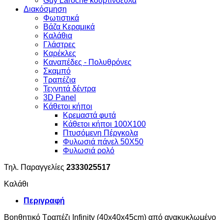
Guy Laroche κουρτινόξυλα
Διακόσμηση
Φωτιστικά
Βάζα Κεραμικά
Καλάθια
Γλάστρες
Καρέκλες
Καναπέδες - Πολυθρόνες
Σκαμπό
Τραπέζια
Τεχνητά δέντρα
3D Panel
Κάθετοι κήποι
Κρεμαστά φυτά
Κάθετοι κήποι 100Χ100
Πτυσόμενη Πέργκολα
Φυλωσιά πάνελ 50Χ50
Φυλωσιά ρολό
Τηλ. Παραγγελίες
2333025517
Καλάθι
Περιγραφή
Βοηθητικό Τραπέζι Infinity (40x40x45cm) από ανακυκλωμένο