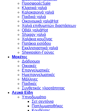
Προσφορές
Κλασικά χαλιά
Καλοκαιρινά χαλιά
Παιδικά χαλιά
Οικονομικά χαλιά
Χαλιά επιθυμητών διαστάσεων
Οβάλ χαλιά
Shaggy χαλιά
Χαλάκια κουζίνας
Πατάκια εισόδου
Εκκλησιαστικά χαλιά
Sheepskin-Γούνες
Μοκέτες
Διάδρομοι
Οικιακές
Επαγγελματικές
Ημιεπαγγελματικές
Μάλλινες
Παιδικές
Συνθετικός χλοοτάπητας
Λευκά Είδη
Υπνοδωμάτιο
Σετ σεντόνια
Παπλωματοθήκες
Κουβέρτες