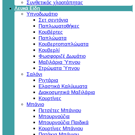
Συνθετικός χλοοτάπητας
Λευκά Είδη
Υπνοδωμάτιο
Σετ σεντόνια
Παπλωματοθήκες
Κουβέρτες
Παπλώματα
Κουβερτοπαπλώματα
Κουβερλί
Φωσφοριζέ Δωμάτιο
Μαξιλάρια Ύπνου
Στρώματα Ύπνου
Σαλόνι
Ριχτάρια
Ελαστικά Καλύμματα
Διακοσμητικά Μαξιλάρια
Κουρτίνες
Μπάνιο
Πετσέτες Μπάνιου
Μπουρνούζια
Μπουρνούζια Παιδικά
Κουρτίνες Μπάνιου
Πατάκια Μπάνιου