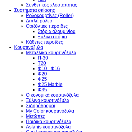
Συνθετικός χλοοτάπητας
Συστήματα σκίασης
Ρολοκουρτίνες (Roller)
Διπλά ρόλερ
Οριζόντιες περσίδες
Στόρια αλουμινίου
Ξύλινα στόρια
Κάθετες περσίδες
Κουρτινόξυλα
Μεταλλικά κουρτινόξυλα
Π-30
Τ20
Φ10 - Φ16
Φ20
Φ25
Φ25 Marble
Φ35
Οικονομικά κουρτινόξυλα
Ξύλινα κουρτινόξυλα
Σιδηρόδρομοι
My Color κουρτινόξυλα
Μετώπες
Παιδικά κουρτινόξυλα
Aslanis κουρτινόξυλα