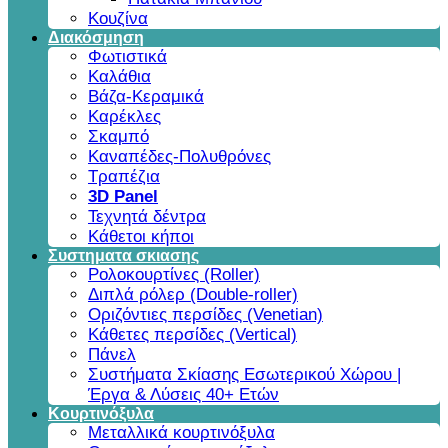
Κουζίνα
Διακόσμηση
Φωτιστικά
Καλάθια
Βάζα-Κεραμικά
Καρέκλες
Σκαμπό
Καναπέδες-Πολυθρόνες
Τραπέζια
3D Panel
Τεχνητά δέντρα
Κάθετοι κήποι
Συστηματα σκιασης
Ρολοκουρτίνες (Roller)
Διπλά ρόλερ (Double-roller)
Οριζόντιες περσίδες (Venetian)
Κάθετες περσίδες (Vertical)
Πάνελ
Συστήματα Σκίασης Εσωτερικού Χώρου |
Έργα & Λύσεις 40+ Ετών
Κουρτινόξυλα
Μεταλλικά κουρτινόξυλα