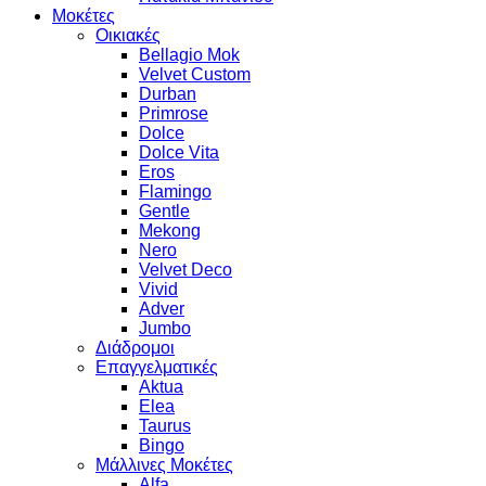
Μοκέτες
Οικιακές
Bellagio Mok
Velvet Custom
Durban
Primrose
Dolce
Dolce Vita
Eros
Flamingo
Gentle
Mekong
Nero
Velvet Deco
Vivid
Adver
Jumbo
Διάδρομοι
Επαγγελματικές
Aktua
Elea
Taurus
Bingo
Μάλλινες Μοκέτες
Alfa