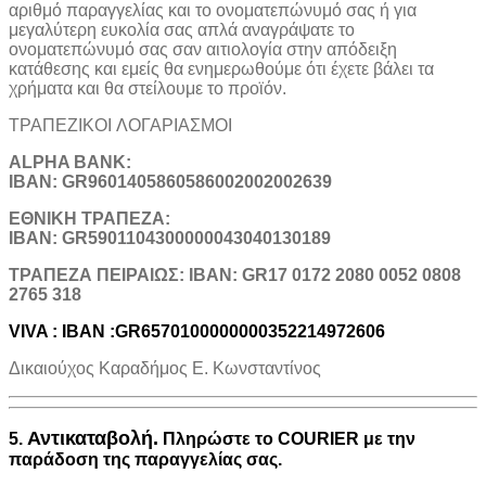
αριθμό παραγγελίας και το ονοματεπώνυμό σας ή για
μεγαλύτερη ευκολία σας απλά αναγράψατε το
ονοματεπώνυμό σας σαν αιτιολογία στην απόδειξη
κατάθεσης και εμείς θα ενημερωθούμε ότι έχετε βάλει τα
χρήματα και θα στείλουμε το προϊόν.
ΤΡΑΠΕΖΙΚOI ΛΟΓΑΡΙΑΣΜΟΙ
ALPHA BANK:
IBAN: GR9601405860586002002002639
ΕΘΝΙΚΗ ΤΡΑΠΕΖΑ:
IBAN: GR5901104300000043040130189
TΡΑΠΕΖΑ ΠΕΙΡΑΙΩΣ: IBAN: GR17 0172 2080 0052 0808
2765 318
VIVA : IBAN :GR6570100000000352214972606
Δικαιούχος Καραδήμος Ε. Κωνσταντίνος
Αντικαταβολή.
5.
Πληρώστε το COURIER με την
παράδοση της παραγγελίας σας.