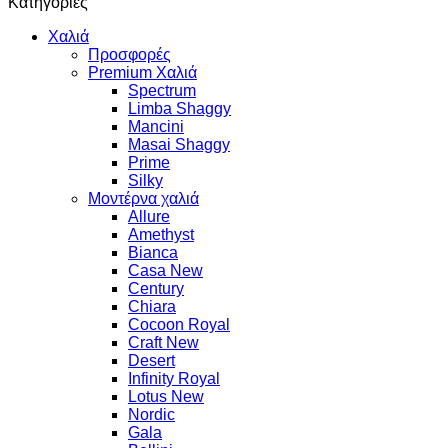
Κατηγορίες
Χαλιά
Προσφορές
Premium Χαλιά
Spectrum
Limba Shaggy
Mancini
Masai Shaggy
Prime
Silky
Μοντέρνα χαλιά
Allure
Amethyst
Bianca
Casa New
Century
Chiara
Cocoon Royal
Craft New
Desert
Infinity Royal
Lotus New
Nordic
Gala