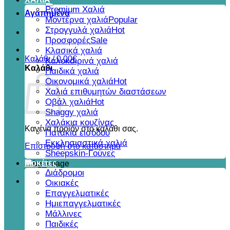
για:
Premium Χαλιά
Αγαπημένα
Μοντέρνα χαλιά
Στρογγυλά χαλιά
Προσφορές
Κλασικά χαλιά
Καλάθι /
0,00
€
Καλοκαιρινά χαλιά
Καλάθι
Παιδικά χαλιά
Οικονομικά χαλιά
Χαλιά επιθυμητών διαστάσεων
Οβάλ χαλιά
Shaggy χαλιά
Χαλάκια κουζίνας
Κανένα προϊόν στο καλάθι σας.
Πατάκια εισόδου
Εκκλησιαστικά χαλιά
Επιστροφή στο κατάστημα
Sheepskin-Γούνες
Μοκέτες
Διάδρομοι
Οικιακές
Επαγγελματικές
Ημιεπαγγελματικές
Μάλλινες
Παιδικές