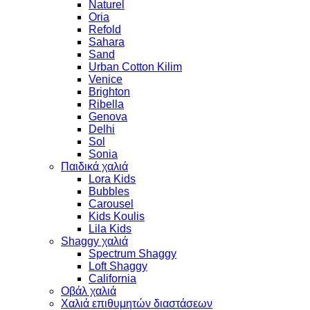
Naturel
Oria
Refold
Sahara
Sand
Urban Cotton Kilim
Venice
Brighton
Ribella
Genova
Delhi
Sol
Sonia
Παιδικά χαλιά
Lora Kids
Bubbles
Carousel
Kids Koulis
Lila Kids
Shaggy χαλιά
Spectrum Shaggy
Loft Shaggy
California
Οβάλ χαλιά
Χαλιά επιθυμητών διαστάσεων