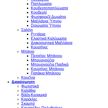
Παπλώματα
Κουβερτοπαπλώματα
Κουβερλί
Φωσφοριζέ Δωμάτιο
Μαξιλάρια Ύπνου
Στρώματα Ύπνου
Σαλόνι
Ριχτάρια
Ελαστικά Καλύμματα
Διακοσμητικά Μαξιλάρια
Κουρτίνες
Μπάνιο
Πετσέτες Μπάνιου
Μπουρνούζια
Μπουρνούζια Παιδικά
Κουρτίνες Μπάνιου
Πατάκια Μπάνιου
Κουζίνα
Διακόσμηση
Φωτιστικά
Καλάθια
Βάζα-Κεραμικά
Καρέκλες
Σκαμπό
Καναπέδες-Πολυθρόνες