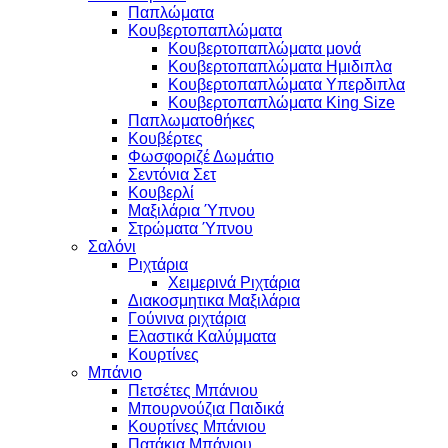
Παπλώματα
Κουβερτοπαπλώματα
Κουβερτοπαπλώματα μονά
Κουβερτοπαπλώματα Ημιδιπλα
Κουβερτοπαπλώματα Υπερδιπλα
Κουβερτοπαπλώματα King Size
Παπλωματοθήκες
Κουβέρτες
Φωσφοριζέ Δωμάτιο
Σεντόνια Σετ
Κουβερλί
Μαξιλάρια Ύπνου
Στρώματα Ύπνου
Σαλόνι
Ριχτάρια
Χειμερινά Ριχτάρια
Διακοσμητικα Μαξιλάρια
Γούνινα ριχτάρια
Ελαστικά Καλύμματα
Κουρτίνες
Μπάνιο
Πετσέτες Μπάνιου
Μπουρνούζια Παιδικά
Κουρτίνες Μπάνιου
Πατάκια Μπάνιου