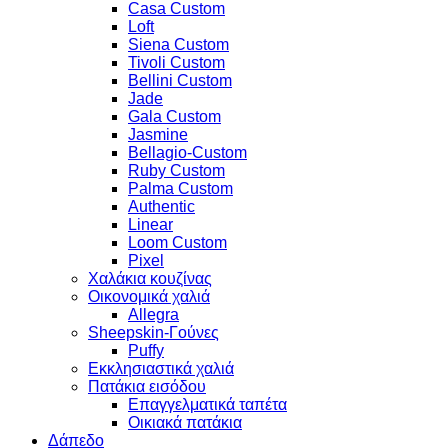
Casa Custom
Loft
Siena Custom
Tivoli Custom
Bellini Custom
Jade
Gala Custom
Jasmine
Bellagio-Custom
Ruby Custom
Palma Custom
Authentic
Linear
Loom Custom
Pixel
Χαλάκια κουζίνας
Οικονομικά χαλιά
Allegra
Sheepskin-Γούνες
Puffy
Εκκλησιαστικά χαλιά
Πατάκια εισόδου
Επαγγελματικά ταπέτα
Οικιακά πατάκια
Δάπεδο