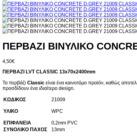
ΠΕΡΒΑΖΙ BIΝΥΛΙΚΟ CONCRE
4,50
€
ΠΕΡΒΑΖΙ
LVT
CLASSIC
13
x
70
x
2400
mm
Το περβάζι
Classic
είναι ένα καινοτόμο προϊόν, καθώς αποτελ
προσδίδουν ένα ιδιαίτερο design.
ΚΩΔΙΚΟΣ
21009
ΥΛΙΚΟ
WPC
ΕΠΙΦΑΝΕΙΑ
0,2mm PVC
ΣΥΝΟΛΙΚΟ ΠΑΧΟΣ
13mm