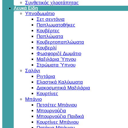
Συνθετικός χλοοτάπητας
Λευκά Είδη
Υπνοδωμάτιο
Σετ σεντόνια
Παπλωματοθήκες
Κουβέρτες
Παπλώματα
Κουβερτοπαπλώματα
Κουβερλί
Φωσφοριζέ Δωμάτιο
Μαξιλάρια Ύπνου
Στρώματα Ύπνου
Σαλόνι
Ριχτάρια
Ελαστικά Καλύμματα
Διακοσμητικά Μαξιλάρια
Κουρτίνες
Μπάνιο
Πετσέτες Μπάνιου
Μπουρνούζια
Μπουρνούζια Παιδικά
Κουρτίνες Μπάνιου
Πατάκια Μπάνιου