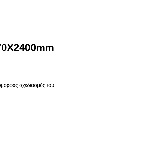
 70Χ2400mm
 όμορφος σχεδιασμός του