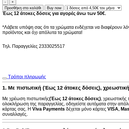
ΠΕΡΒΑΖΙ
BIΝΥΛΙΚΟ
Προσθήκη στο καλάθι
Buy now
CONCRETE
Έως 12 άτοκες δόσεις για αγορές άνω των 50€.
D.GREY
21009
CLASSIC
*Λάβετε υπόψη σας ότι τα χρώματα ενδέχεται να διαφέρουν λ
70Χ2400mm
προϊόντος και όχι απόλυτα τα χρώματα!
ποσότητα
Τηλ. Παραγγελίες 2333025517
Τρόποι πληρωμής
1. Με πιστωτική (Έως 12 άτοκες δόσεις), χρεωστι
Με χρέωση πιστωτικής
(Έως 12 άτοκες δόσεις)
, χρεωστικής
ολοκλήρωση της παραγγελίας, οδηγείστε αυτόματα στην
απόλ
κάρτας σας. Η
Viva Payments
δέχεται μόνο κάρτες
VISA
,
Mas
συναλλαγές.