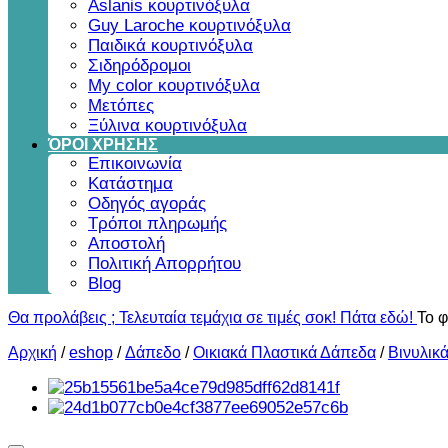
Aslanis κουρτινόξυλα
Guy Laroche κουρτινόξυλα
Παιδικά κουρτινόξυλα
Σιδηρόδρομοι
My color κουρτινόξυλα
Μετόπες
Ξύλινα κουρτινόξυλα
ΌΡΟΙ ΧΡΗΣΗΣ
Επικοινωνία
Κατάστημα
Οδηγός αγοράς
Τρόποι πληρωμής
Αποστολή
Πολιτική Απορρήτου
Blog
Θα προλάβεις ; Τελευταία τεμάχια σε τιμές σοκ! Πάτα εδώ!
Το φ
Αρχική
/
eshop
/
Δάπεδο
/
Οικιακά Πλαστικά Δάπεδα
/
Βινυλικ