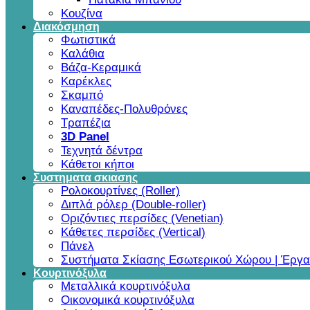
Κουζίνα
Διακόσμηση
Φωτιστικά
Καλάθια
Βάζα-Κεραμικά
Καρέκλες
Σκαμπό
Καναπέδες-Πολυθρόνες
Τραπέζια
3D Panel
Τεχνητά δέντρα
Κάθετοι κήποι
Συστηματα σκιασης
Ρολοκουρτίνες (Roller)
Διπλά ρόλερ (Double-roller)
Οριζόντιες περσίδες (Venetian)
Κάθετες περσίδες (Vertical)
Πάνελ
Συστήματα Σκίασης Εσωτερικού Χώρου | Έργα
Κουρτινόξυλα
Μεταλλικά κουρτινόξυλα
Οικονομικά κουρτινόξυλα