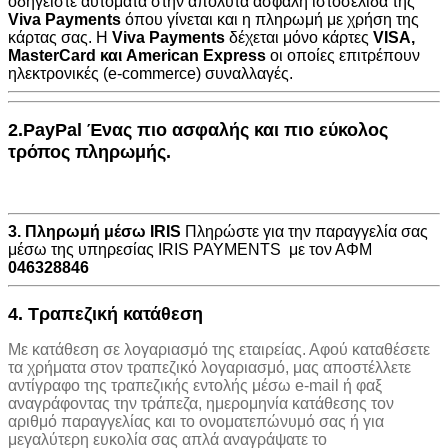
οδηγείστε αυτόματα στην
απόλυτα ασφαλή ιστοσελίδα της
Viva Payments
όπου γίνεται και η πληρωμή με χρήση της
κάρτας σας. Η
Viva Payments
δέχεται μόνο κάρτες
VISA
,
MasterCard
και
American Express
οι οποίες επιτρέπουν
ηλεκτρονικές (e-commerce) συναλλαγές.
2.PayPal Ένας πιο ασφαλής και πιο εύκολος
τρόπος πληρωμής.
3. Πληρωμή μέσω IRIS
Πληρώστε για την παραγγελία σας
μέσω της υπηρεσίας IRIS PAYMENTS με τον ΑΦΜ
046328846
4. Τραπεζική κατάθεση
Με κατάθεση σε λογαριασμό της εταιρείας. Αφού καταθέσετε
τα χρήματα στον τραπεζικό λογαριασμό, μας αποστέλλετε
αντίγραφο της τραπεζικής εντολής μέσω e-mail ή φαξ
αναγράφοντας την τράπεζα, ημερομηνία κατάθεσης τον
αριθμό παραγγελίας και το ονοματεπώνυμό σας ή για
μεγαλύτερη ευκολία σας απλά αναγράψατε το