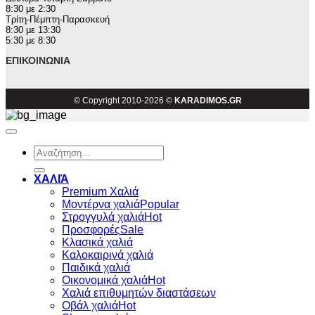
8:30 με 2:30
Τρίτη-Πέμπτη-Παρασκευή
8:30 με 13:30
5:30 με 8:30
ΕΠΙΚΟΙΝΩΝΊΑ
© Copyright 2010-2026 ©
KARADIMOS.GR
Αναζήτηση
για:
ΧΑΛΙΆ
Premium Χαλιά
Μοντέρνα χαλιά
Στρογγυλά χαλιά
Προσφορές
Κλασικά χαλιά
Καλοκαιρινά χαλιά
Παιδικά χαλιά
Οικονομικά χαλιά
Χαλιά επιθυμητών διαστάσεων
Οβάλ χαλιά