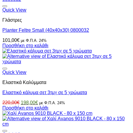
έχει
πολλαπλές
Quick View
παραλλαγές.
Γλάστρες
Οι
επιλογές
Planter Feltre Small (40x40x30) 0800032
μπορούν
να
101,00
€
με Φ.Π.Α. 24%
επιλεγούν
Προσθήκη στο καλάθι
στη
σελίδα
του
προϊόντος
Quick View
Ελαστικά Καλύμματα
Ελαστικό κάλυμα σετ 3τμχ σε 5 χρώματα
Original
Η
220,00
€
198,00
€
με Φ.Π.Α. 24%
price
τρέχουσα
Προσθήκη στο καλάθι
was:
τιμή
220,00€.
είναι:
198,00€.