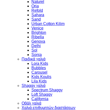
Naturel
Oria
Refold
Sahara
Sand
Urban Cotton Kilim
Venice
Brighton
Ribella
Genova
Delhi
Sol
Sonia
Παιδικά χαλιά
Lora Kids
Bubbles
Carousel
Kids Koulis
Lila Kids
Shaggy χαλιά
Spectrum Shaggy
Loft Shaggy
California
Οβάλ χαλιά
Χαλιά επιθυμητών διαστάσεων