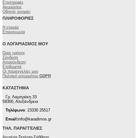
Επιστροφές
Ακυρώσεις
Οδηγός αγοράς
ΠΛΗΡΟΦΟΡΊΕΣ
Η εταιρία
Επικοινωνία
Ο ΛΟΓΑΡΙΑΣΜΌΣ ΜΟΥ
Όροι χρήσης
Σύνδεση
Αποσύνδεση
Επιθυμητά
Οι παραγγελίες μου
Πολιτική απορρήτου
GDPR
ΚΑΤΆΣΤΗΜΑ
Γρ. Λαμπράκη 33
59300, Αλεξάνδρεια
Τηλέφωνο
: 23330 25517
Email:
info@karadimos.gr
ΤΗΛ. ΠΑΡΑΓΓΕΛΊΕΣ
Δευτέρα-Τετάρτη-Σάββατο