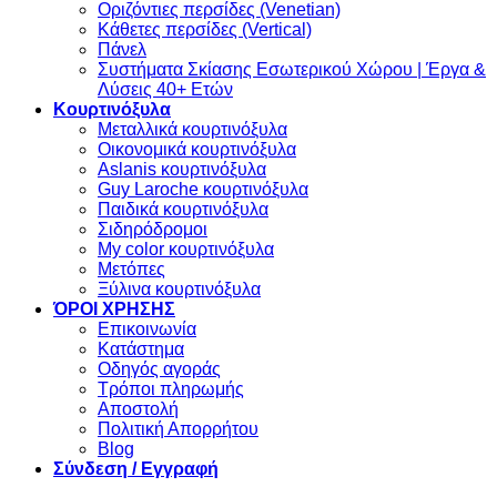
Οριζόντιες περσίδες (Venetian)
Κάθετες περσίδες (Vertical)
Πάνελ
Συστήματα Σκίασης Εσωτερικού Χώρου | Έργα &
Λύσεις 40+ Ετών
Κουρτινόξυλα
Μεταλλικά κουρτινόξυλα
Οικονομικά κουρτινόξυλα
Aslanis κουρτινόξυλα
Guy Laroche κουρτινόξυλα
Παιδικά κουρτινόξυλα
Σιδηρόδρομοι
My color κουρτινόξυλα
Μετόπες
Ξύλινα κουρτινόξυλα
ΌΡΟΙ ΧΡΗΣΗΣ
Επικοινωνία
Κατάστημα
Οδηγός αγοράς
Τρόποι πληρωμής
Αποστολή
Πολιτική Απορρήτου
Blog
Σύνδεση / Εγγραφή