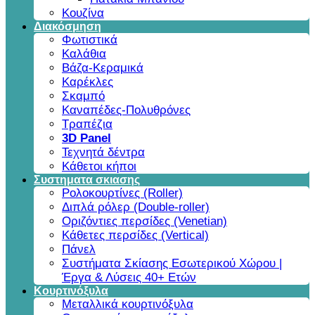
Κουζίνα
Διακόσμηση
Φωτιστικά
Καλάθια
Βάζα-Κεραμικά
Καρέκλες
Σκαμπό
Καναπέδες-Πολυθρόνες
Τραπέζια
3D Panel
Τεχνητά δέντρα
Κάθετοι κήποι
Συστηματα σκιασης
Ρολοκουρτίνες (Roller)
Διπλά ρόλερ (Double-roller)
Οριζόντιες περσίδες (Venetian)
Κάθετες περσίδες (Vertical)
Πάνελ
Συστήματα Σκίασης Εσωτερικού Χώρου |
Έργα & Λύσεις 40+ Ετών
Κουρτινόξυλα
Μεταλλικά κουρτινόξυλα