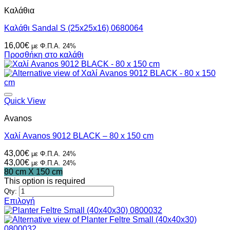
Καλάθια
Καλάθι Sandal S (25x25x16) 0680064
16,00
€
με Φ.Π.Α. 24%
Προσθήκη στο καλάθι
Quick View
Avanos
Χαλί Avanos 9012 BLACK – 80 x 150 cm
43,00
€
με Φ.Π.Α. 24%
43,00
€
με Φ.Π.Α. 24%
80 cm X 150 cm
This option is required
Qty:
Επιλογή
Αυτό
το
προϊόν