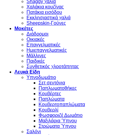
Shaggy χαλιά
Χαλάκια κουζίνας
Πατάκια εισόδου
Εκκλησιαστικά χαλιά
Sheepskin-Γούνες
Μοκέτες
Διάδρομοι
Οικιακές
Επαγγελματικές
Ημιεπαγγελματικές
Μάλλινες
Παιδικές
Συνθετικός χλοοτάπητας
Λευκά Είδη
Υπνοδωμάτιο
Σετ σεντόνια
Παπλωματοθήκες
Κουβέρτες
Παπλώματα
Κουβερτοπαπλώματα
Κουβερλί
Φωσφοριζέ Δωμάτιο
Μαξιλάρια Ύπνου
Στρώματα Ύπνου
Σαλόνι