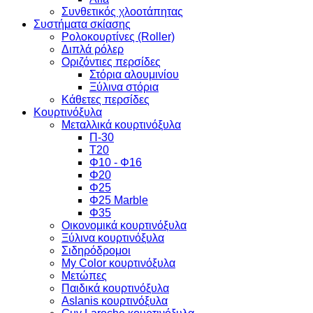
Συνθετικός χλοοτάπητας
Συστήματα σκίασης
Ρολοκουρτίνες (Roller)
Διπλά ρόλερ
Οριζόντιες περσίδες
Στόρια αλουμινίου
Ξύλινα στόρια
Κάθετες περσίδες
Κουρτινόξυλα
Μεταλλικά κουρτινόξυλα
Π-30
Τ20
Φ10 - Φ16
Φ20
Φ25
Φ25 Marble
Φ35
Οικονομικά κουρτινόξυλα
Ξύλινα κουρτινόξυλα
Σιδηρόδρομοι
My Color κουρτινόξυλα
Μετώπες
Παιδικά κουρτινόξυλα
Aslanis κουρτινόξυλα