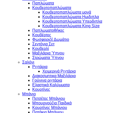
Παπλώματα
Κουβερτοπαπλώματα
Κουβερτοπαπλώματα μονά
Κουβερτοπαπλώματα Ημιδιπλα
Κουβερτοπαπλώματα Υπερδιπλα
Κουβερτοπαπλώματα King Size
Παπλωματοθήκες
Κουβέρτες
Φωσφοριζέ Δωμάτιο
Σεντόνια Σετ
Κουβερλί
Μαξιλάρια Ύπνου
Στρώματα Ύπνου
Σαλόνι
Ριχτάρια
Χειμερινά Ριχτάρια
Διακοσμητικα Μαξιλάρια
Γούνινα ριχτάρια
Ελαστικά Καλύμματα
Κουρτίνες
Μπάνιο
Πετσέτες Μπάνιου
Μπουρνούζια Παιδικά
Κουρτίνες Μπάνιου
Πατάκια Μπάνιου