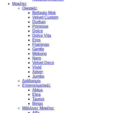
Μοκέτες
Οικιακές
Bellagio Mok
Velvet Custom
Durban
Primrose
Dolce
Dolce Vita
Eros
Flamingo
Gentle
Mekong
Nero
Velvet Deco
Vivid
Adver
Jumbo
Διάδρομοι
Επαγγελματικές
Aktua
Elea
Taurus
Bingo
Μάλλινες Μοκέτες
Alfa