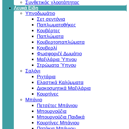
Συνθετικός χλοοτάπητας
Λευκά Είδη
Υπνοδωμάτιο
Σετ σεντόνια
Παπλωματοθήκες
Κουβέρτες
Παπλώματα
Κουβερτοπαπλώματα
Κουβερλί
Φωσφοριζέ Δωμάτιο
Μαξιλάρια Ύπνου
Στρώματα Ύπνου
Σαλόνι
Ριχτάρια
Ελαστικά Καλύμματα
Διακοσμητικά Μαξιλάρια
Κουρτίνες
Μπάνιο
Πετσέτες Μπάνιου
Μπουρνούζια
Μπουρνούζια Παιδικά
Κουρτίνες Μπάνιου
Πατάκια Μπάνιου