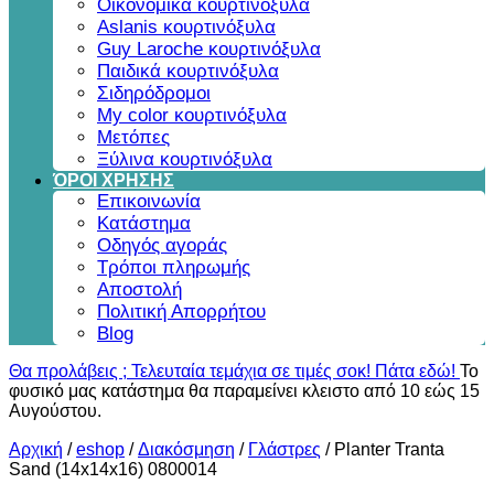
Οικονομικά κουρτινόξυλα
Aslanis κουρτινόξυλα
Guy Laroche κουρτινόξυλα
Παιδικά κουρτινόξυλα
Σιδηρόδρομοι
My color κουρτινόξυλα
Μετόπες
Ξύλινα κουρτινόξυλα
ΌΡΟΙ ΧΡΗΣΗΣ
Επικοινωνία
Κατάστημα
Οδηγός αγοράς
Τρόποι πληρωμής
Αποστολή
Πολιτική Απορρήτου
Blog
Θα προλάβεις ; Τελευταία τεμάχια σε τιμές σοκ! Πάτα εδώ!
Το
φυσικό μας κατάστημα θα παραμείνει κλειστο από 10 εώς 15
Αυγούστου.
Αρχική
/
eshop
/
Διακόσμηση
/
Γλάστρες
/
Planter Tranta
Sand (14x14x16) 0800014