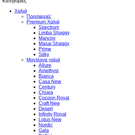
Κατηγορίες
Χαλιά
Προσφορές
Premium Χαλιά
Spectrum
Limba Shaggy
Mancini
Masai Shaggy
Prime
Silky
Μοντέρνα χαλιά
Allure
Amethyst
Bianca
Casa New
Century
Chiara
Cocoon Royal
Craft New
Desert
Infinity Royal
Lotus New
Nordic
Gala