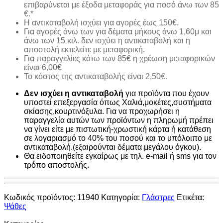
επιβαρύνεται με έξοδα μεταφοράς για ποσό άνω των 85
€.*
H αντικαταβολή ισχύει για αγορές έως 150€.
Για αγορές άνω των για δέματα μήκους άνω 1,60μ και
άνω των 15 κιλ. δεν ισχύει η αντικαταβολή και η
αποστολή εκτελείτε με μεταφορική.
Για παραγγελίες κάτω των 85€ η χρέωση μεταφορικών
είναι 6,00€
Το κόστος της αντικαταβολής είναι 2,50€.
Δεν ισχύει η αντικαταβολή
για προϊόντα που έχουν
υποστεί επεξεργασία όπως Χαλιά,μοκέτες,συστήματα
σκίασης,κουρτινόξυλα. Για να προχωρήσει η
παραγγελία αυτών των προϊόντων η πληρωμή πρέπει
να γίνει είτε με πιστωτική-χρωστική κάρτα ή κατάθεση
σε λογαριασμό το 40% του ποσού και το υπόλοιπο με
αντικαταβολή.(εξαιρούνται δέματα μεγάλου όγκου).
Θα ειδοποιηθείτε εγκαίρως με τηλ. e-mail ή sms για τον
τρόπο αποστολής.
Κωδικός προϊόντος:
11940
Κατηγορία:
Γλάστρες
Ετικέτα:
Ψάθες