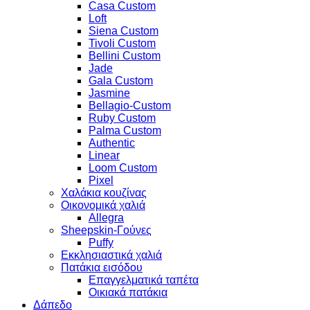
Casa Custom
Loft
Siena Custom
Tivoli Custom
Bellini Custom
Jade
Gala Custom
Jasmine
Bellagio-Custom
Ruby Custom
Palma Custom
Authentic
Linear
Loom Custom
Pixel
Χαλάκια κουζίνας
Οικονομικά χαλιά
Allegra
Sheepskin-Γούνες
Puffy
Εκκλησιαστικά χαλιά
Πατάκια εισόδου
Επαγγελματικά ταπέτα
Οικιακά πατάκια
Δάπεδο