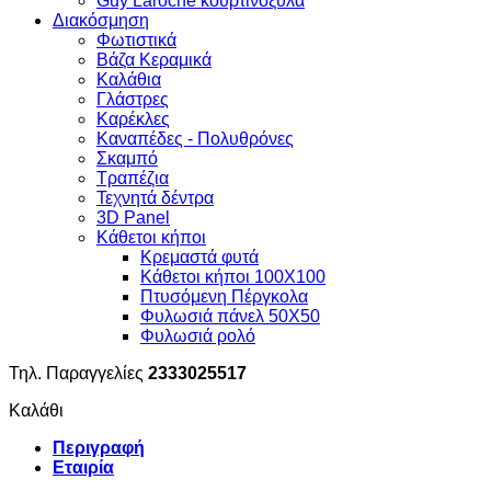
Guy Laroche κουρτινόξυλα
Διακόσμηση
Φωτιστικά
Βάζα Κεραμικά
Καλάθια
Γλάστρες
Καρέκλες
Καναπέδες - Πολυθρόνες
Σκαμπό
Τραπέζια
Τεχνητά δέντρα
3D Panel
Κάθετοι κήποι
Κρεμαστά φυτά
Κάθετοι κήποι 100Χ100
Πτυσόμενη Πέργκολα
Φυλωσιά πάνελ 50Χ50
Φυλωσιά ρολό
Τηλ. Παραγγελίες
2333025517
Καλάθι
Περιγραφή
Εταιρία