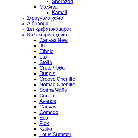
Sherazad
Μάλλινα
Kamali
Στρογγυλά χαλιά
Διάδρομοι
Σετ κρεβατοκάμαρας
Καλοκαιρινά χαλιά
Canvas New
JUT
Ethnic
Lux
Stella
Crete Ψάθα
Duppis
Groove Chenille
Nomad Chenille
Sorina Ψάθα
Origami
Avanos
Canvas
Comodo
Eco
Flox
Kaiko
Lotus Summer