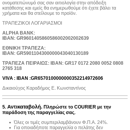
ονοματεπώνυμό σας σαν αιτιολογία στην απόδειξη
κατάθεσης και εμείς θα ενημερωθούμε ότι έχετε βάλει τα
χρήματα και θα στείλουμε το προϊόν.
ΤΡΑΠΕΖΙΚOI ΛΟΓΑΡΙΑΣΜΟΙ
ALPHA BANK:
IBAN: GR9601405860586002002002639
ΕΘΝΙΚΗ ΤΡΑΠΕΖΑ:
IBAN: GR5901104300000043040130189
TΡΑΠΕΖΑ ΠΕΙΡΑΙΩΣ: IBAN: GR17 0172 2080 0052 0808
2765 318
VIVA : IBAN :GR6570100000000352214972606
Δικαιούχος Καραδήμος Ε. Κωνσταντίνος
Αντικαταβολή.
5.
Πληρώστε το COURIER με την
παράδοση της παραγγελίας σας.
Όλες οι τιμές συμπεριλαμβάνουν Φ.Π.Α. 24%.
Για οποιαδήποτε παραγγελία ο πελάτης δεν