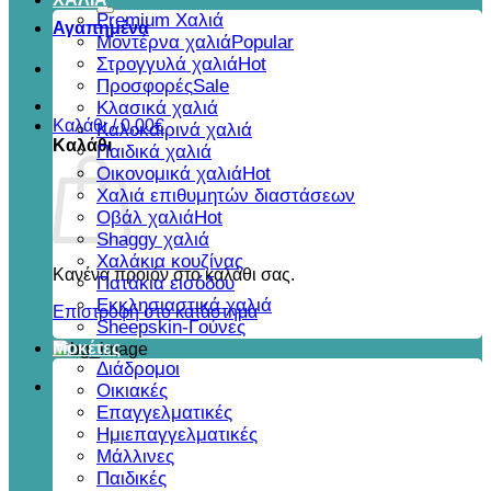
για:
Premium Χαλιά
Αγαπημένα
Μοντέρνα χαλιά
Στρογγυλά χαλιά
Προσφορές
Κλασικά χαλιά
Καλάθι /
0,00
€
Καλοκαιρινά χαλιά
Καλάθι
Παιδικά χαλιά
Οικονομικά χαλιά
Χαλιά επιθυμητών διαστάσεων
Οβάλ χαλιά
Shaggy χαλιά
Χαλάκια κουζίνας
Κανένα προϊόν στο καλάθι σας.
Πατάκια εισόδου
Εκκλησιαστικά χαλιά
Επιστροφή στο κατάστημα
Sheepskin-Γούνες
Μοκέτες
Διάδρομοι
Οικιακές
Επαγγελματικές
Ημιεπαγγελματικές
Μάλλινες
Παιδικές