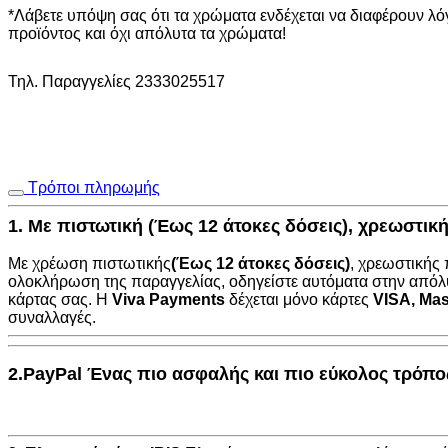
160
*Λάβετε υπόψη σας ότι τα χρώματα ενδέχεται να διαφέρουν λ
x
προϊόντος και όχι απόλυτα τα χρώματα!
235
cm
Τηλ. Παραγγελίες 2333025517
ποσότητα
Τρόποι πληρωμής
1. Με πιστωτική (Έως 12 άτοκες δόσεις), χρεωστι
Με χρέωση πιστωτικής
(Έως 12 άτοκες δόσεις)
, χρεωστικής
ολοκλήρωση της παραγγελίας, οδηγείστε αυτόματα στην
απόλ
κάρτας σας. Η
Viva Payments
δέχεται μόνο κάρτες
VISA
,
Mas
συναλλαγές.
2.PayPal Ένας πιο ασφαλής και πιο εύκολος τρόπ