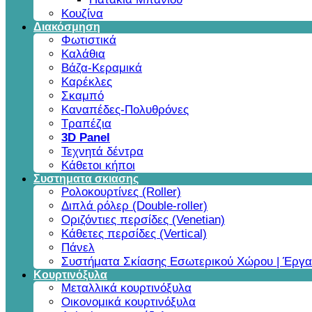
Κουζίνα
Διακόσμηση
Φωτιστικά
Καλάθια
Βάζα-Κεραμικά
Καρέκλες
Σκαμπό
Καναπέδες-Πολυθρόνες
Τραπέζια
3D Panel
Τεχνητά δέντρα
Κάθετοι κήποι
Συστηματα σκιασης
Ρολοκουρτίνες (Roller)
Διπλά ρόλερ (Double-roller)
Οριζόντιες περσίδες (Venetian)
Κάθετες περσίδες (Vertical)
Πάνελ
Συστήματα Σκίασης Εσωτερικού Χώρου | Έργα
Κουρτινόξυλα
Μεταλλικά κουρτινόξυλα
Οικονομικά κουρτινόξυλα