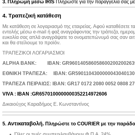
3. Πληρωμή μέσω IRIS
Πληρώστε για την παραγγελία σας 
4. Τραπεζική κατάθεση
Με κατάθεση σε λογαριασμό της εταιρείας. Αφού καταθέσετε τ
εντολής μέσω e-mail ή φαξ αναγράφοντας την τράπεζα, ημερο
ευκολία σας απλά αναγράψατε το ονοματεπώνυμό σας σαν αιτιο
και θα στείλουμε το προϊόν.
ΤΡΑΠΕΖΙΚOI ΛΟΓΑΡΙΑΣΜΟΙ
ALPHA BANK:
IBAN: GR960140586058600200200263
ΕΘΝΙΚΗ ΤΡΑΠΕΖΑ:
IBAN: GR5901104300000043040130
TΡΑΠΕΖΑ ΠΕΙΡΑΙΩΣ: IBAN: GR17 0172 2080 0052 0808 27
VIVA : IBAN :GR6570100000000352214972606
Δικαιούχος Καραδήμος Ε. Κωνσταντίνος
Αντικαταβολή.
5.
Πληρώστε το COURIER με την παράδοσ
Όλες οι τιμές συμπεριλαμβάνουν Φ.Π.Α. 24%.