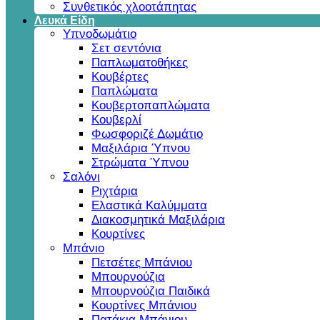
Συνθετικός χλοοτάπητας
Λευκά Είδη
Υπνοδωμάτιο
Σετ σεντόνια
Παπλωματοθήκες
Κουβέρτες
Παπλώματα
Κουβερτοπαπλώματα
Κουβερλί
Φωσφοριζέ Δωμάτιο
Μαξιλάρια Ύπνου
Στρώματα Ύπνου
Σαλόνι
Ριχτάρια
Ελαστικά Καλύμματα
Διακοσμητικά Μαξιλάρια
Κουρτίνες
Μπάνιο
Πετσέτες Μπάνιου
Μπουρνούζια
Μπουρνούζια Παιδικά
Κουρτίνες Μπάνιου
Πατάκια Μπάνιου