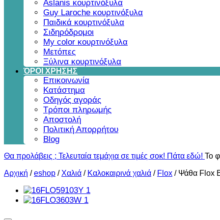
Aslanis κουρτινόξυλα
Guy Laroche κουρτινόξυλα
Παιδικά κουρτινόξυλα
Σιδηρόδρομοι
My color κουρτινόξυλα
Μετόπες
Ξύλινα κουρτινόξυλα
ΌΡΟΙ ΧΡΗΣΗΣ
Επικοινωνία
Κατάστημα
Οδηγός αγοράς
Τρόποι πληρωμής
Αποστολή
Πολιτική Απορρήτου
Blog
Θα προλάβεις ; Τελευταία τεμάχια σε τιμές σοκ! Πάτα εδώ!
Το φ
Αρχική
/
eshop
/
Χαλιά
/
Καλοκαιρινά χαλιά
/
Flox
/
Ψάθα Flox 