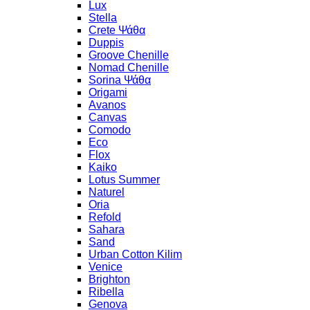
Lux
Stella
Crete Ψάθα
Duppis
Groove Chenille
Nomad Chenille
Sorina Ψάθα
Origami
Avanos
Canvas
Comodo
Eco
Flox
Kaiko
Lotus Summer
Naturel
Oria
Refold
Sahara
Sand
Urban Cotton Kilim
Venice
Brighton
Ribella
Genova