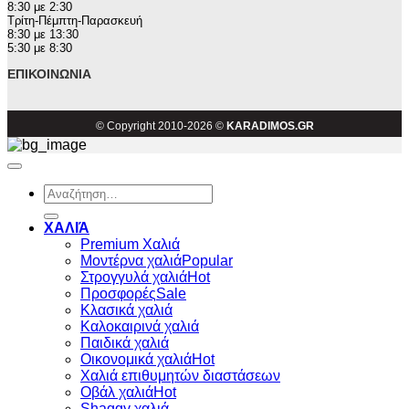
8:30 με 2:30
Τρίτη-Πέμπτη-Παρασκευή
8:30 με 13:30
5:30 με 8:30
ΕΠΙΚΟΙΝΩΝΊΑ
© Copyright 2010-2026 ©
KARADIMOS.GR
Αναζήτηση
για:
ΧΑΛΙΆ
Premium Χαλιά
Μοντέρνα χαλιά
Στρογγυλά χαλιά
Προσφορές
Κλασικά χαλιά
Καλοκαιρινά χαλιά
Παιδικά χαλιά
Οικονομικά χαλιά
Χαλιά επιθυμητών διαστάσεων
Οβάλ χαλιά
Shaggy χαλιά