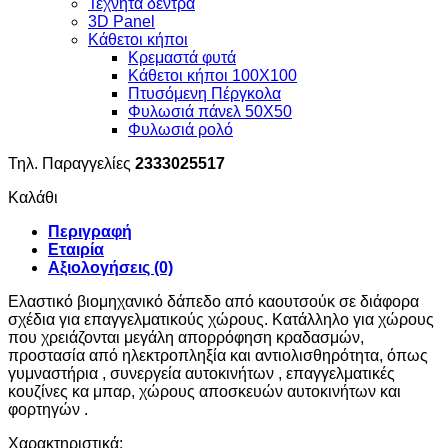
Τεχνητά δέντρα
3D Panel
Κάθετοι κήποι
Κρεμαστά φυτά
Κάθετοι κήποι 100Χ100
Πτυσόμενη Πέργκολα
Φυλωσιά πάνελ 50Χ50
Φυλωσιά ρολό
Τηλ. Παραγγελίες
2333025517
Καλάθι
Περιγραφή
Εταιρία
Αξιολογήσεις (0)
Ελαστικό βιομηχανικό δάπεδο από καουτσούκ σε διάφορα
σχέδια για επαγγελματικούς χώρους. Κατάλληλο για χώρους
που χρειάζονται μεγάλη απορρόφηση κραδασμών,
προστασία από ηλεκτροπληξία και αντιολισθηρότητα, όπως
γυμναστήρια , συνεργεία αυτοκινήτων , επαγγελματικές
κουζίνες κα μπαρ, χώρους αποσκευών αυτοκινήτων και
φορτηγών .
Χαρακτηριστικά: