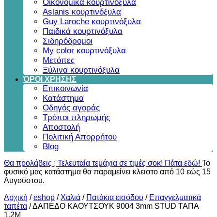
Οικονομικά κουρτινόξυλα
Aslanis κουρτινόξυλα
Guy Laroche κουρτινόξυλα
Παιδικά κουρτινόξυλα
Σιδηρόδρομοι
My color κουρτινόξυλα
Μετόπες
Ξύλινα κουρτινόξυλα
ΌΡΟΙ ΧΡΗΣΗΣ
Επικοινωνία
Κατάστημα
Οδηγός αγοράς
Τρόποι πληρωμής
Αποστολή
Πολιτική Απορρήτου
Blog
Θα προλάβεις ; Τελευταία τεμάχια σε τιμές σοκ! Πάτα εδώ!
Το
φυσικό μας κατάστημα θα παραμείνει κλειστο από 10 εώς 15
Αυγούστου.
Αρχική
/
eshop
/
Χαλιά
/
Πατάκια εισόδου
/
Επαγγελματικά
ταπέτα
/
ΔΑΠΕΔΟ ΚΑΟΥΤΣΟΥΚ 9004 3mm STUD ΤΑΠΑ
1.2Μ