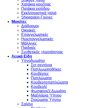
Χαλάκια κουζίνας
Πατάκια εισόδου
Εκκλησιαστικά χαλιά
Sheepskin-Γούνες
Μοκέτες
Διάδρομοι
Οικιακές
Επαγγελματικές
Ημιεπαγγελματικές
Μάλλινες
Παιδικές
Συνθετικός χλοοτάπητας
Λευκά Είδη
Υπνοδωμάτιο
Σετ σεντόνια
Παπλωματοθήκες
Κουβέρτες
Παπλώματα
Κουβερτοπαπλώματα
Κουβερλί
Φωσφοριζέ Δωμάτιο
Μαξιλάρια Ύπνου
Στρώματα Ύπνου
Σαλόνι