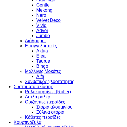
Gentle
Mekong
Nero
Velvet Deco
Vivid
Adver
Jumbo
Διάδρομοι
Επαγγελματικές
Aktua
Elea
Taurus
Bingo
Μάλλινες Μοκέτες
Alfa
Συνθετικός χλοοτάπητας
Συστήματα σκίασης
Ρολοκουρτίνες (Roller)
Διπλά ρόλερ
Οριζόντιες περσίδες
Στόρια αλουμινίου
Ξύλινα στόρια
Κάθετες περσίδες
Κουρτινόξυλα