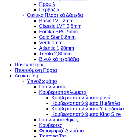
Προφίλ
Περβάζια
Οικιακά Πλαστικά Δάπεδα
Basic LVT 2mm
Classic LVT 2,5mm
Fortika SPC 5mm
Gold Star 0,6mm
Verdi 1mm
Atlantic 1,90mm
Trento 2,80mm
Βινυλικά περβάζια
Πάνελ πέτρας
Πτυσσόμενη Πόρτα
Λευκά είδη
Υπνοδωμάτιο
Παπλώματα
Κουβερτοπαπλώματα
Κουβερτοπαπλώματα μονά
Κουβερτοπαπλώματα Ημιδιπλα
Κουβερτοπαπλώματα Υπερδιπλα
Κουβερτοπαπλώματα King Size
Παπλωματοθήκες
Κουβέρτες
Φωσφοριζέ Δωμάτιο
Σεντόνια Σετ