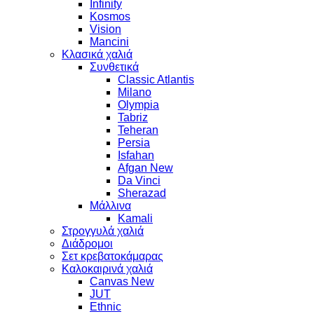
Infinity
Kosmos
Vision
Mancini
Κλασικά χαλιά
Συνθετικά
Classic Atlantis
Milano
Olympia
Tabriz
Teheran
Persia
Isfahan
Afgan New
Da Vinci
Sherazad
Μάλλινα
Kamali
Στρογγυλά χαλιά
Διάδρομοι
Σετ κρεβατοκάμαρας
Καλοκαιρινά χαλιά
Canvas New
JUT
Ethnic