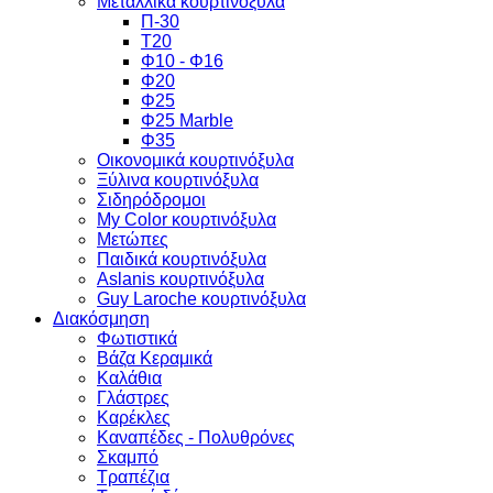
Μεταλλικά κουρτινόξυλα
Π-30
Τ20
Φ10 - Φ16
Φ20
Φ25
Φ25 Marble
Φ35
Οικονομικά κουρτινόξυλα
Ξύλινα κουρτινόξυλα
Σιδηρόδρομοι
My Color κουρτινόξυλα
Μετώπες
Παιδικά κουρτινόξυλα
Aslanis κουρτινόξυλα
Guy Laroche κουρτινόξυλα
Διακόσμηση
Φωτιστικά
Βάζα Κεραμικά
Καλάθια
Γλάστρες
Καρέκλες
Καναπέδες - Πολυθρόνες
Σκαμπό
Τραπέζια