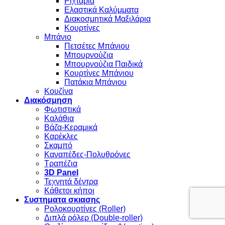
Ριχτάρια
Ελαστικά Καλύμματα
Διακοσμητικά Μαξιλάρια
Κουρτίνες
Μπάνιο
Πετσέτες Μπάνιου
Μπουρνούζια
Μπουρνούζια Παιδικά
Κουρτίνες Μπάνιου
Πατάκια Μπάνιου
Κουζίνα
Διακόσμηση
Φωτιστικά
Καλάθια
Βάζα-Κεραμικά
Καρέκλες
Σκαμπό
Καναπέδες-Πολυθρόνες
Τραπέζια
3D Panel
Τεχνητά δέντρα
Κάθετοι κήποι
Συστηματα σκιασης
Ρολοκουρτίνες (Roller)
Διπλά ρόλερ (Double-roller)