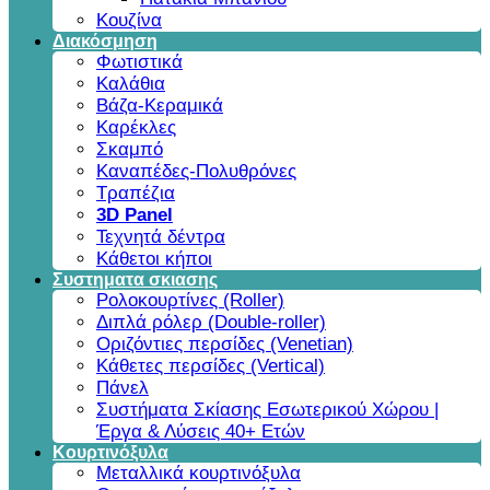
Κουζίνα
Διακόσμηση
Φωτιστικά
Καλάθια
Βάζα-Κεραμικά
Καρέκλες
Σκαμπό
Καναπέδες-Πολυθρόνες
Τραπέζια
3D Panel
Τεχνητά δέντρα
Κάθετοι κήποι
Συστηματα σκιασης
Ρολοκουρτίνες (Roller)
Διπλά ρόλερ (Double-roller)
Οριζόντιες περσίδες (Venetian)
Κάθετες περσίδες (Vertical)
Πάνελ
Συστήματα Σκίασης Εσωτερικού Χώρου |
Έργα & Λύσεις 40+ Ετών
Κουρτινόξυλα
Μεταλλικά κουρτινόξυλα