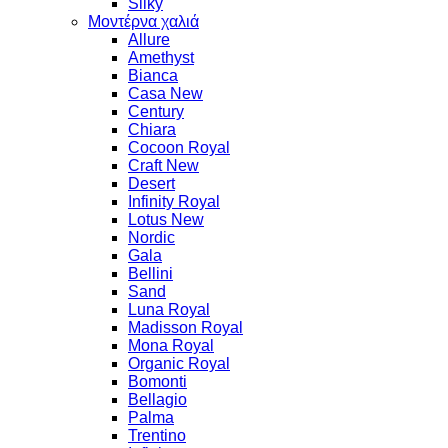
Silky
Μοντέρνα χαλιά
Allure
Amethyst
Bianca
Casa New
Century
Chiara
Cocoon Royal
Craft New
Desert
Infinity Royal
Lotus New
Nordic
Gala
Bellini
Sand
Luna Royal
Madisson Royal
Mona Royal
Organic Royal
Bomonti
Bellagio
Palma
Trentino