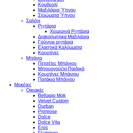
Κουβερλί
Μαξιλάρια Ύπνου
Στρώματα Ύπνου
Σαλόνι
Ριχτάρια
Χειμερινά Ριχτάρια
Διακοσμητικα Μαξιλάρια
Γούνινα ριχτάρια
Ελαστικά Καλύμματα
Κουρτίνες
Μπάνιο
Πετσέτες Μπάνιου
Μπουρνούζια Παιδικά
Κουρτίνες Μπάνιου
Πατάκια Μπάνιου
Μοκέτες
Οικιακές
Bellagio Mok
Velvet Custom
Durban
Primrose
Dolce
Dolce Vita
Eros
Flamingo