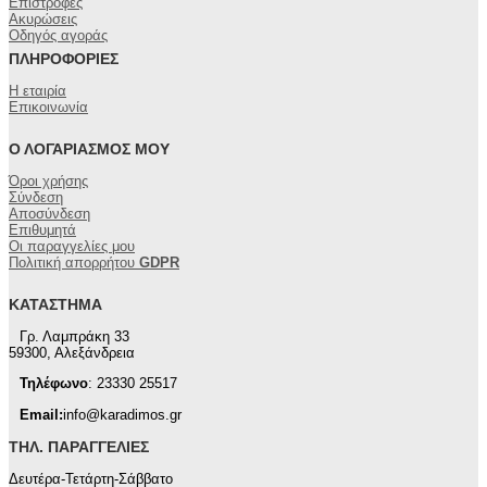
Επιστροφές
Ακυρώσεις
Οδηγός αγοράς
ΠΛΗΡΟΦΟΡΊΕΣ
Η εταιρία
Επικοινωνία
Ο ΛΟΓΑΡΙΑΣΜΌΣ ΜΟΥ
Όροι χρήσης
Σύνδεση
Αποσύνδεση
Επιθυμητά
Οι παραγγελίες μου
Πολιτική απορρήτου
GDPR
ΚΑΤΆΣΤΗΜΑ
Γρ. Λαμπράκη 33
59300, Αλεξάνδρεια
Τηλέφωνο
: 23330 25517
Email:
info@karadimos.gr
ΤΗΛ. ΠΑΡΑΓΓΕΛΊΕΣ
Δευτέρα-Τετάρτη-Σάββατο