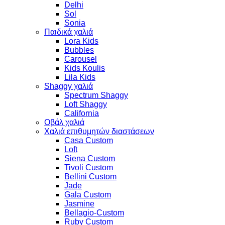
Delhi
Sol
Sonia
Παιδικά χαλιά
Lora Kids
Bubbles
Carousel
Kids Koulis
Lila Kids
Shaggy χαλιά
Spectrum Shaggy
Loft Shaggy
California
Οβάλ χαλιά
Χαλιά επιθυμητών διαστάσεων
Casa Custom
Loft
Siena Custom
Tivoli Custom
Bellini Custom
Jade
Gala Custom
Jasmine
Bellagio-Custom
Ruby Custom