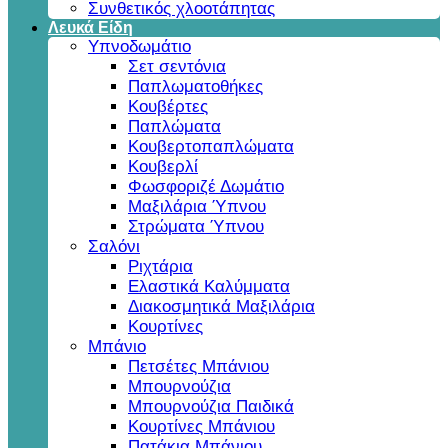
Συνθετικός χλοοτάπητας
Λευκά Είδη
Υπνοδωμάτιο
Σετ σεντόνια
Παπλωματοθήκες
Κουβέρτες
Παπλώματα
Κουβερτοπαπλώματα
Κουβερλί
Φωσφοριζέ Δωμάτιο
Μαξιλάρια Ύπνου
Στρώματα Ύπνου
Σαλόνι
Ριχτάρια
Ελαστικά Καλύμματα
Διακοσμητικά Μαξιλάρια
Κουρτίνες
Μπάνιο
Πετσέτες Μπάνιου
Μπουρνούζια
Μπουρνούζια Παιδικά
Κουρτίνες Μπάνιου
Πατάκια Μπάνιου