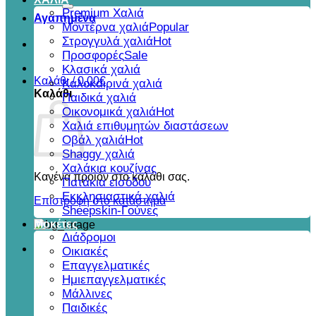
για:
Premium Χαλιά
Αγαπημένα
Μοντέρνα χαλιά
Στρογγυλά χαλιά
Προσφορές
Κλασικά χαλιά
Καλάθι /
0,00
€
Καλοκαιρινά χαλιά
Καλάθι
Παιδικά χαλιά
Οικονομικά χαλιά
Χαλιά επιθυμητών διαστάσεων
Οβάλ χαλιά
Shaggy χαλιά
Χαλάκια κουζίνας
Κανένα προϊόν στο καλάθι σας.
Πατάκια εισόδου
Εκκλησιαστικά χαλιά
Επιστροφή στο κατάστημα
Sheepskin-Γούνες
Μοκέτες
Διάδρομοι
Οικιακές
Επαγγελματικές
Ημιεπαγγελματικές
Μάλλινες
Παιδικές