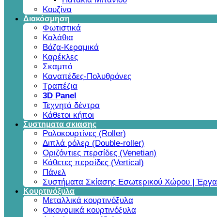
Κουζίνα
Διακόσμηση
Φωτιστικά
Καλάθια
Βάζα-Κεραμικά
Καρέκλες
Σκαμπό
Καναπέδες-Πολυθρόνες
Τραπέζια
3D Panel
Τεχνητά δέντρα
Κάθετοι κήποι
Συστηματα σκιασης
Ρολοκουρτίνες (Roller)
Διπλά ρόλερ (Double-roller)
Οριζόντιες περσίδες (Venetian)
Κάθετες περσίδες (Vertical)
Πάνελ
Συστήματα Σκίασης Εσωτερικού Χώρου | Έργα
Κουρτινόξυλα
Μεταλλικά κουρτινόξυλα
Οικονομικά κουρτινόξυλα