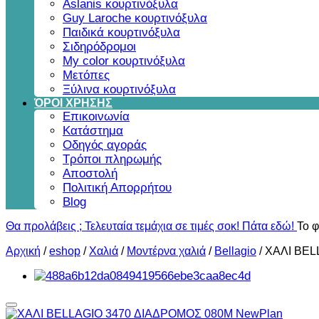
Aslanis κουρτινόξυλα
Guy Laroche κουρτινόξυλα
Παιδικά κουρτινόξυλα
Σιδηρόδρομοι
My color κουρτινόξυλα
Μετόπες
Ξύλινα κουρτινόξυλα
ΌΡΟΙ ΧΡΗΣΗΣ
Επικοινωνία
Κατάστημα
Οδηγός αγοράς
Τρόποι πληρωμής
Αποστολή
Πολιτική Απορρήτου
Blog
Θα προλάβεις ; Τελευταία τεμάχια σε τιμές σοκ! Πάτα εδώ!
Το φ
Αρχική
/
eshop
/
Χαλιά
/
Μοντέρνα χαλιά
/
Bellagio
/
ΧΑΛΙ BEL