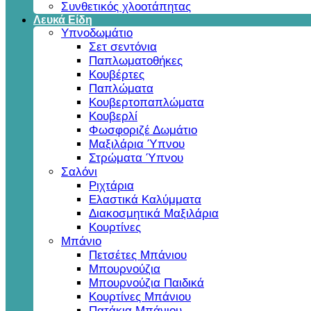
Συνθετικός χλοοτάπητας
Λευκά Είδη
Υπνοδωμάτιο
Σετ σεντόνια
Παπλωματοθήκες
Κουβέρτες
Παπλώματα
Κουβερτοπαπλώματα
Κουβερλί
Φωσφοριζέ Δωμάτιο
Μαξιλάρια Ύπνου
Στρώματα Ύπνου
Σαλόνι
Ριχτάρια
Ελαστικά Καλύμματα
Διακοσμητικά Μαξιλάρια
Κουρτίνες
Μπάνιο
Πετσέτες Μπάνιου
Μπουρνούζια
Μπουρνούζια Παιδικά
Κουρτίνες Μπάνιου
Πατάκια Μπάνιου