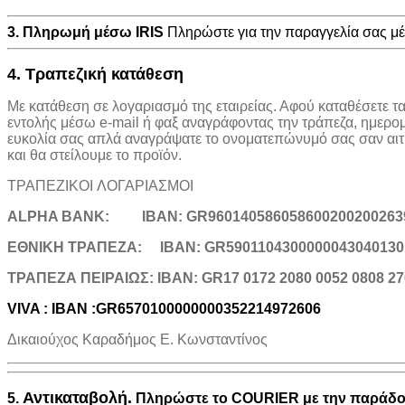
3. Πληρωμή μέσω IRIS
Πληρώστε για την παραγγελία σας 
4. Τραπεζική κατάθεση
Με κατάθεση σε λογαριασμό της εταιρείας. Αφού καταθέσετε τ
εντολής μέσω e-mail ή φαξ αναγράφοντας την τράπεζα, ημερο
ευκολία σας απλά αναγράψατε το ονοματεπώνυμό σας σαν αιτιο
και θα στείλουμε το προϊόν.
ΤΡΑΠΕΖΙΚOI ΛΟΓΑΡΙΑΣΜΟΙ
ALPHA BANK:
IBAN: GR960140586058600200200263
ΕΘΝΙΚΗ ΤΡΑΠΕΖΑ:
IBAN: GR5901104300000043040130
TΡΑΠΕΖΑ ΠΕΙΡΑΙΩΣ: IBAN: GR17 0172 2080 0052 0808 27
VIVA : IBAN :GR6570100000000352214972606
Δικαιούχος Καραδήμος Ε. Κωνσταντίνος
Αντικαταβολή.
5.
Πληρώστε το COURIER με την παράδοσ