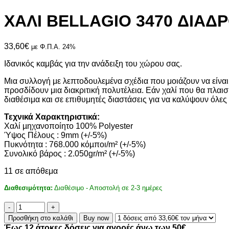
ΧΑΛΙ BELLAGIO 3470 ΔΙΑΔ
33,60
€
με Φ.Π.Α. 24%
Ιδανικός καμβάς για την ανάδειξη του χώρου σας.
Μια συλλογή με λεπτοδουλεμένα σχέδια που μοιάζουν να είναι
προσδίδουν μια διακριτική πολυτέλεια. Εάν χαλί που θα πλαισι
διαθέσιμα και σε επιθυμητές διαστάσεις για να καλύψουν όλες
Τεχνικά Χαρακτηριστικά:
Χαλί µηχανοποίητο 100% Polyester
Ύψος Πέλους : 9mm (+/-5%)
Πυκνότητα : 768.000 κόµποι/m² (+/-5%)
Συνολικό βάρος : 2.050gr/m² (+/-5%)
11 σε απόθεμα
Διαθεσιμότητα:
Διαθέσιμο - Αποστολή σε 2-3 ημέρες
ΧΑΛΙ
BELLAGIO
Προσθήκη στο καλάθι
Buy now
3470
Έως 12 άτοκες δόσεις για αγορές άνω των 50€.