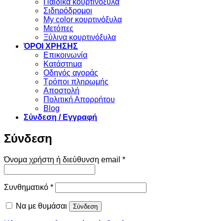
Παιδικά κουρτινόξυλα
Σιδηρόδρομοι
My color κουρτινόξυλα
Μετόπες
Ξύλινα κουρτινόξυλα
ΌΡΟΙ ΧΡΗΣΗΣ
Επικοινωνία
Κατάστημα
Οδηγός αγοράς
Τρόποι πληρωμής
Αποστολή
Πολιτική Απορρήτου
Blog
Σύνδεση / Εγγραφή
Σύνδεση
Απαιτείται
Όνομα χρήστη ή διεύθυνση email
*
Απαιτείται
Συνθηματικό
*
Να με θυμάσαι
Σύνδεση