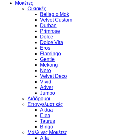
Μοκέτες
Οικιακές
Bellagio Mok
Velvet Custom
Durban
Primrose
Dolce
Dolce Vita
Eros
Flamingo
Gentle
Mekong
Nero
Velvet Deco
Vivid
Adver
Jumbo
Διάδρομοι
Επαγγελματικές
Aktua
Elea
Taurus
Bingo
Μάλλινες Μοκέτες
Alfa