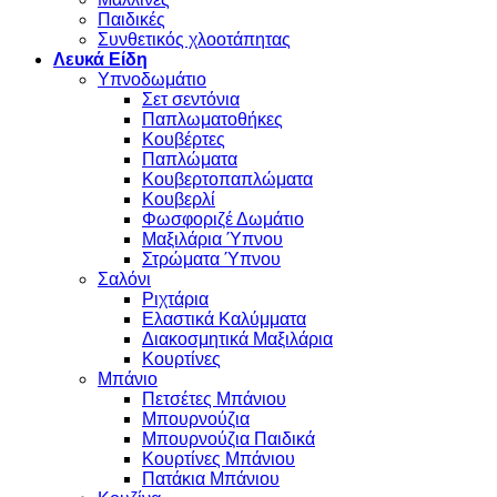
Παιδικές
Συνθετικός χλοοτάπητας
Λευκά Είδη
Υπνοδωμάτιο
Σετ σεντόνια
Παπλωματοθήκες
Κουβέρτες
Παπλώματα
Κουβερτοπαπλώματα
Κουβερλί
Φωσφοριζέ Δωμάτιο
Μαξιλάρια Ύπνου
Στρώματα Ύπνου
Σαλόνι
Ριχτάρια
Ελαστικά Καλύμματα
Διακοσμητικά Μαξιλάρια
Κουρτίνες
Μπάνιο
Πετσέτες Μπάνιου
Μπουρνούζια
Μπουρνούζια Παιδικά
Κουρτίνες Μπάνιου
Πατάκια Μπάνιου