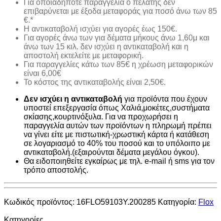
Για οποιαδήποτε παραγγελία ο πελάτης δεν
επιβαρύνεται με έξοδα μεταφοράς για ποσό άνω των 85
€.*
H αντικαταβολή ισχύει για αγορές έως 150€.
Για αγορές άνω των για δέματα μήκους άνω 1,60μ και
άνω των 15 κιλ. δεν ισχύει η αντικαταβολή και η
αποστολή εκτελείτε με μεταφορική.
Για παραγγελίες κάτω των 85€ η χρέωση μεταφορικών
είναι 6,00€
Το κόστος της αντικαταβολής είναι 2,50€.
Δεν ισχύει η αντικαταβολή
για προϊόντα που έχουν
υποστεί επεξεργασία όπως Χαλιά,μοκέτες,συστήματα
σκίασης,κουρτινόξυλα. Για να προχωρήσει η
παραγγελία αυτών των προϊόντων η πληρωμή πρέπει
να γίνει είτε με πιστωτική-χρωστική κάρτα ή κατάθεση
σε λογαριασμό το 40% του ποσού και το υπόλοιπο με
αντικαταβολή.(εξαιρούνται δέματα μεγάλου όγκου).
Θα ειδοποιηθείτε εγκαίρως με τηλ. e-mail ή sms για τον
τρόπο αποστολής.
Κωδικός προϊόντος:
16FLO59103Y.200285
Κατηγορία:
Flox
Κατηγορίες