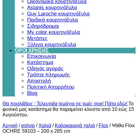
Οικονομικά κουρτινόξυλα
Aslanis κουρτινόξυλα
Guy Laroche κουρτινόξυλα
Παιδικά κουρτινόξυλα
Σιδηρόδρομοι
My color κουρτινόξυλα
Μετόπες
Ξύλινα κουρτινόξυλα
ΌΡΟΙ ΧΡΗΣΗΣ
Επικοινωνία
Κατάστημα
Οδηγός αγοράς
Τρόποι πληρωμής
Αποστολή
Πολιτική Απορρήτου
Blog
Θα προλάβεις ; Τελευταία τεμάχια σε τιμές σοκ! Πάτα εδώ!
Το
φυσικό μας κατάστημα θα παραμείνει κλειστο από 10 εώς 15
Αυγούστου.
Αρχική
/
eshop
/
Χαλιά
/
Καλοκαιρινά χαλιά
/
Flox
/
Ψάθα Flox
OCHRE 59103 – 200 x 285 cm