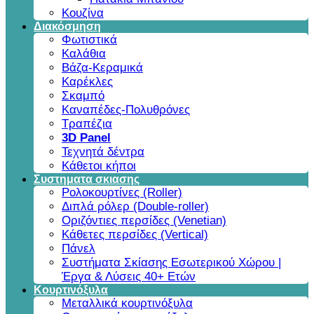
Κουζίνα
Διακόσμηση
Φωτιστικά
Καλάθια
Βάζα-Κεραμικά
Καρέκλες
Σκαμπό
Καναπέδες-Πολυθρόνες
Τραπέζια
3D Panel
Τεχνητά δέντρα
Κάθετοι κήποι
Συστηματα σκιασης
Ρολοκουρτίνες (Roller)
Διπλά ρόλερ (Double-roller)
Οριζόντιες περσίδες (Venetian)
Κάθετες περσίδες (Vertical)
Πάνελ
Συστήματα Σκίασης Εσωτερικού Χώρου |
Έργα & Λύσεις 40+ Ετών
Κουρτινόξυλα
Μεταλλικά κουρτινόξυλα