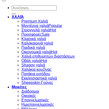
Αναζήτηση
για:
ΧΑΛΙΆ
Premium Χαλιά
Μοντέρνα χαλιά
Στρογγυλά χαλιά
Προσφορές
Κλασικά χαλιά
Καλοκαιρινά χαλιά
Παιδικά χαλιά
Οικονομικά χαλιά
Χαλιά επιθυμητών διαστάσεων
Οβάλ χαλιά
Shaggy χαλιά
Χαλάκια κουζίνας
Πατάκια εισόδου
Εκκλησιαστικά χαλιά
Sheepskin-Γούνες
Μοκέτες
Διάδρομοι
Οικιακές
Επαγγελματικές
Ημιεπαγγελματικές
Μάλλινες