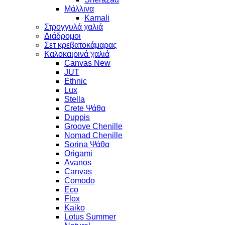
Μάλλινα
Kamali
Στρογγυλά χαλιά
Διάδρομοι
Σετ κρεβατοκάμαρας
Καλοκαιρινά χαλιά
Canvas New
JUT
Ethnic
Lux
Stella
Crete Ψάθα
Duppis
Groove Chenille
Nomad Chenille
Sorina Ψάθα
Origami
Avanos
Canvas
Comodo
Eco
Flox
Kaiko
Lotus Summer