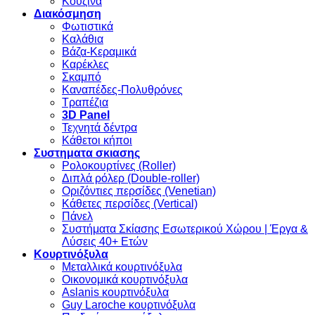
Κουζίνα
Διακόσμηση
Φωτιστικά
Καλάθια
Βάζα-Κεραμικά
Καρέκλες
Σκαμπό
Καναπέδες-Πολυθρόνες
Τραπέζια
3D Panel
Τεχνητά δέντρα
Κάθετοι κήποι
Συστηματα σκιασης
Ρολοκουρτίνες (Roller)
Διπλά ρόλερ (Double-roller)
Οριζόντιες περσίδες (Venetian)
Κάθετες περσίδες (Vertical)
Πάνελ
Συστήματα Σκίασης Εσωτερικού Χώρου | Έργα &
Λύσεις 40+ Ετών
Κουρτινόξυλα
Μεταλλικά κουρτινόξυλα
Οικονομικά κουρτινόξυλα
Aslanis κουρτινόξυλα
Guy Laroche κουρτινόξυλα