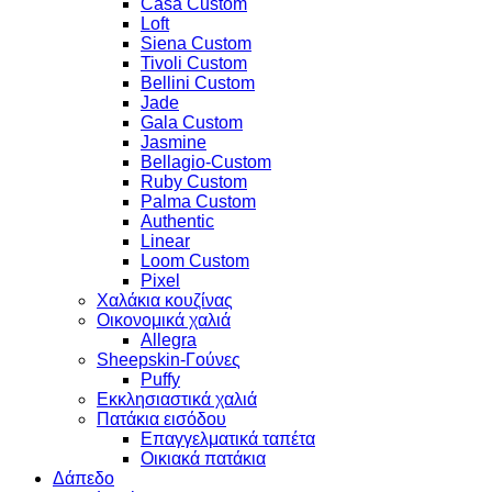
Casa Custom
Loft
Siena Custom
Tivoli Custom
Bellini Custom
Jade
Gala Custom
Jasmine
Bellagio-Custom
Ruby Custom
Palma Custom
Authentic
Linear
Loom Custom
Pixel
Χαλάκια κουζίνας
Οικονομικά χαλιά
Allegra
Sheepskin-Γούνες
Puffy
Εκκλησιαστικά χαλιά
Πατάκια εισόδου
Επαγγελματικά ταπέτα
Οικιακά πατάκια
Δάπεδο