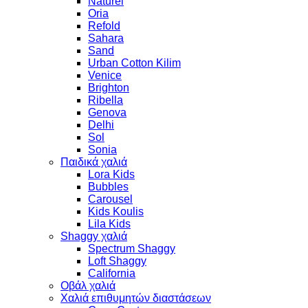
Naturel
Oria
Refold
Sahara
Sand
Urban Cotton Kilim
Venice
Brighton
Ribella
Genova
Delhi
Sol
Sonia
Παιδικά χαλιά
Lora Kids
Bubbles
Carousel
Kids Koulis
Lila Kids
Shaggy χαλιά
Spectrum Shaggy
Loft Shaggy
California
Οβάλ χαλιά
Χαλιά επιθυμητών διαστάσεων