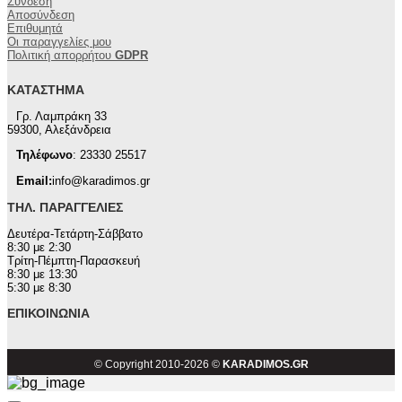
Σύνδεση
Αποσύνδεση
Επιθυμητά
Οι παραγγελίες μου
Πολιτική απορρήτου
GDPR
ΚΑΤΆΣΤΗΜΑ
Γρ. Λαμπράκη 33
59300, Αλεξάνδρεια
Τηλέφωνο
: 23330 25517
Email:
info@karadimos.gr
ΤΗΛ. ΠΑΡΑΓΓΕΛΊΕΣ
Δευτέρα-Τετάρτη-Σάββατο
8:30 με 2:30
Τρίτη-Πέμπτη-Παρασκευή
8:30 με 13:30
5:30 με 8:30
ΕΠΙΚΟΙΝΩΝΊΑ
© Copyright 2010-2026 ©
KARADIMOS.GR