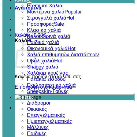
για:
Premium Χαλιά
Αγαπημένα
Μοντέρνα χαλιά
Στρογγυλά χαλιά
Προσφορές
Κλασικά χαλιά
Καλάθι /
0,00
€
Καλοκαιρινά χαλιά
Καλάθι
Παιδικά χαλιά
Οικονομικά χαλιά
Χαλιά επιθυμητών διαστάσεων
Οβάλ χαλιά
Shaggy χαλιά
Χαλάκια κουζίνας
Κανένα προϊόν στο καλάθι σας.
Πατάκια εισόδου
Εκκλησιαστικά χαλιά
Επιστροφή στο κατάστημα
Sheepskin-Γούνες
Μοκέτες
Διάδρομοι
Οικιακές
Επαγγελματικές
Ημιεπαγγελματικές
Μάλλινες
Παιδικές