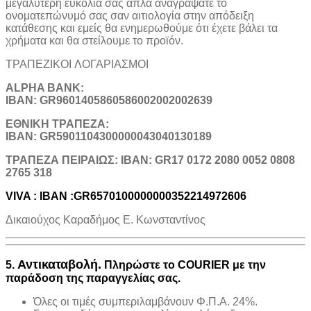
μεγαλύτερη ευκολία σας απλά αναγράψατε το
ονοματεπώνυμό σας σαν αιτιολογία στην απόδειξη
κατάθεσης και εμείς θα ενημερωθούμε ότι έχετε βάλει τα
χρήματα και θα στείλουμε το προϊόν.
ΤΡΑΠΕΖΙΚOI ΛΟΓΑΡΙΑΣΜΟΙ
ALPHA BANK:
IBAN: GR9601405860586002002002639
ΕΘΝΙΚΗ ΤΡΑΠΕΖΑ:
IBAN: GR5901104300000043040130189
TΡΑΠΕΖΑ ΠΕΙΡΑΙΩΣ: IBAN: GR17 0172 2080 0052 0808
2765 318
VIVA : IBAN :GR6570100000000352214972606
Δικαιούχος Καραδήμος Ε. Κωνσταντίνος
Αντικαταβολή.
5.
Πληρώστε το COURIER με την
παράδοση της παραγγελίας σας.
Όλες οι τιμές συμπεριλαμβάνουν Φ.Π.Α. 24%.