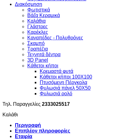
Διακόσμηση
Φωτιστικά
Βάζα Κεραμικά
Καλάθια
Γλάστρες
Καρέκλες
Καναπέδες - Πολυθρόνες
Σκαμπό
Τραπέζια
Τεχνητά δέντρα
3D Panel
Κάθετοι κήποι
Κρεμαστά φυτά
Κάθετοι κήποι 100Χ100
Πτυσόμενη Πέργκολα
Φυλωσιά πάνελ 50Χ50
Φυλωσιά ρολό
Τηλ. Παραγγελίες
2333025517
Καλάθι
Περιγραφή
Επιπλέον πληροφορίες
Εταιρία