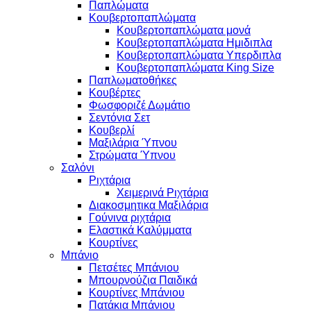
Παπλώματα
Κουβερτοπαπλώματα
Κουβερτοπαπλώματα μονά
Κουβερτοπαπλώματα Ημιδιπλα
Κουβερτοπαπλώματα Υπερδιπλα
Κουβερτοπαπλώματα King Size
Παπλωματοθήκες
Κουβέρτες
Φωσφοριζέ Δωμάτιο
Σεντόνια Σετ
Κουβερλί
Μαξιλάρια Ύπνου
Στρώματα Ύπνου
Σαλόνι
Ριχτάρια
Χειμερινά Ριχτάρια
Διακοσμητικα Μαξιλάρια
Γούνινα ριχτάρια
Ελαστικά Καλύμματα
Κουρτίνες
Μπάνιο
Πετσέτες Μπάνιου
Μπουρνούζια Παιδικά
Κουρτίνες Μπάνιου
Πατάκια Μπάνιου