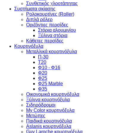
Συνθετικός χλοοτάπητας
Συστήματα σκίασης
Ρολοκουρτίνες (Roller)
Διπλά ρόλερ
Οριζόντιες περσίδες
Στόρια αλουμινίου
Ξύλινα στόρια
Κάθετες περσίδες
Κουρτινόξυλα
Μεταλλικά κουρτινόξυλα
Π-30
Τ20
Φ10 - Φ16
Φ20
Φ25
Φ25 Marble
Φ35
Οικονομικά κουρτινόξυλα
Ξύλινα κουρτινόξυλα
Σιδηρόδρομοι
My Color κουρτινόξυλα
Μετώπες
Παιδικά κουρτινόξυλα
Aslanis κουρτινόξυλα
Guy Laroche κουρτινόξυλα