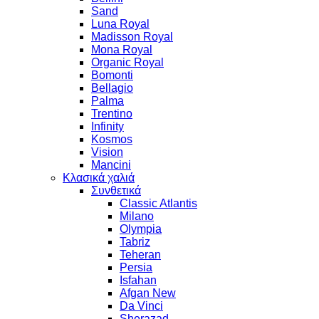
Sand
Luna Royal
Madisson Royal
Mona Royal
Organic Royal
Bomonti
Bellagio
Palma
Trentino
Infinity
Kosmos
Vision
Mancini
Κλασικά χαλιά
Συνθετικά
Classic Atlantis
Milano
Olympia
Tabriz
Teheran
Persia
Isfahan
Afgan New
Da Vinci
Sherazad