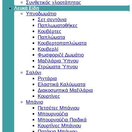
Συνθετικός χλοοτάπητας
Λευκά Είδη
Υπνοδωμάτιο
Σετ σεντόνια
Παπλωματοθήκες
Κουβέρτες
Παπλώματα
Κουβερτοπαπλώματα
Κουβερλί
Φωσφοριζέ Δωμάτιο
Μαξιλάρια Ύπνου
Στρώματα Ύπνου
Σαλόνι
Ριχτάρια
Ελαστικά Καλύμματα
Διακοσμητικά Μαξιλάρια
Κουρτίνες
Μπάνιο
Πετσέτες Μπάνιου
Μπουρνούζια
Μπουρνούζια Παιδικά
Κουρτίνες Μπάνιου
Πατάκια Μπάνιου