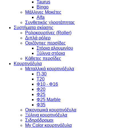
Taurus
Bingo
Μάλλινες Μοκέτες
Alfa
Συνθετικός χλοοτάπητας
Συστήματα σκίασης
Ρολοκουρτίνες (Roller)
Διπλά ρόλερ
Οριζόντιες περσίδες
Στόρια αλουμινίου
Ξύλινα στόρια
Κάθετες περσίδες
Κουρτινόξυλα
Μεταλλικά κουρτινόξυλα
Π-30
Τ20
Φ10 - Φ16
Φ20
Φ25
Φ25 Marble
Φ35
Οικονομικά κουρτινόξυλα
Ξύλινα κουρτινόξυλα
Σιδηρόδρομοι
My Color κουρτινόξυλα