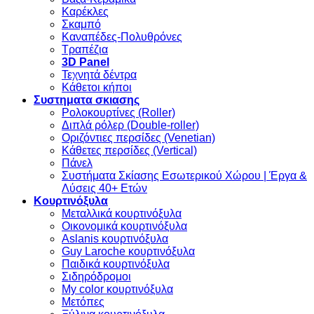
Καρέκλες
Σκαμπό
Καναπέδες-Πολυθρόνες
Τραπέζια
3D Panel
Τεχνητά δέντρα
Κάθετοι κήποι
Συστηματα σκιασης
Ρολοκουρτίνες (Roller)
Διπλά ρόλερ (Double-roller)
Οριζόντιες περσίδες (Venetian)
Κάθετες περσίδες (Vertical)
Πάνελ
Συστήματα Σκίασης Εσωτερικού Χώρου | Έργα &
Λύσεις 40+ Ετών
Κουρτινόξυλα
Μεταλλικά κουρτινόξυλα
Οικονομικά κουρτινόξυλα
Aslanis κουρτινόξυλα
Guy Laroche κουρτινόξυλα
Παιδικά κουρτινόξυλα
Σιδηρόδρομοι
My color κουρτινόξυλα
Μετόπες