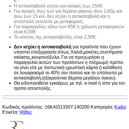
€.*
H αντικαταβολή ισχύει για αγορές έως 150€.
Για αγορές άνω των για δέματα μήκους άνω 1,60μ και
άνω των 15 κιλ. δεν ισχύει η αντικαταβολή και η
αποστολή εκτελείτε με μεταφορική.
Για παραγγελίες κάτω των 85€ η χρέωση μεταφορικών
είναι 6,00€
Το κόστος της αντικαταβολής είναι 2,50€.
Δεν ισχύει η αντικαταβολή
για προϊόντα που έχουν
υποστεί επεξεργασία όπως Χαλιά,μοκέτες,συστήματα
σκίασης,κουρτινόξυλα. Για να προχωρήσει η
παραγγελία αυτών των προϊόντων η πληρωμή πρέπει
να γίνει είτε με πιστωτική-χρωστική κάρτα ή κατάθεση
σε λογαριασμό το 40% του ποσού και το υπόλοιπο με
αντικαταβολή.(εξαιρούνται δέματα μεγάλου όγκου).
Θα ειδοποιηθείτε εγκαίρως με τηλ. e-mail ή sms για τον
τρόπο αποστολής.
Κωδικός προϊόντος:
16KAI31330Y.140200
Κατηγορία:
Kaiko
Ετικέτα:
Ψάθες