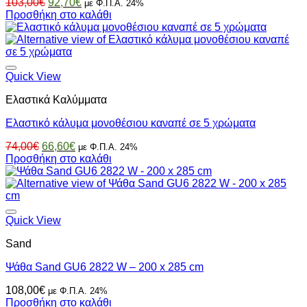
Original
Η
103,00
€
92,70
€
με Φ.Π.Α. 24%
επιλεγούν
price
τρέχουσα
Προσθήκη στο καλάθι
στη
was:
τιμή
σελίδα
103,00€.
είναι:
του
92,70€.
προϊόντος
Quick View
Ελαστικά Καλύμματα
Ελαστικό κάλυμα μονοθέσιου καναπέ σε 5 χρώματα
Original
Η
74,00
€
66,60
€
με Φ.Π.Α. 24%
price
τρέχουσα
Προσθήκη στο καλάθι
was:
τιμή
74,00€.
είναι:
66,60€.
Quick View
Sand
Ψάθα Sand GU6 2822 W – 200 x 285 cm
108,00
€
με Φ.Π.Α. 24%
Προσθήκη στο καλάθι