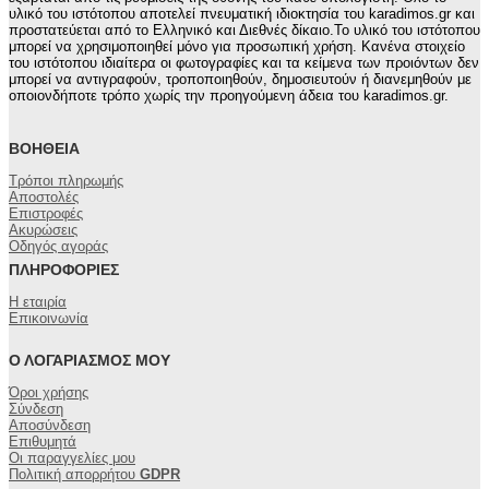
υλικό του ιστότοπου αποτελεί πνευματική ιδιοκτησία του karadimos.gr και
προστατεύεται από το Ελληνικό και Διεθνές δίκαιο.Το υλικό του ιστότοπου
μπορεί να χρησιμοποιηθεί μόνο για προσωπική χρήση. Κανένα στοιχείο
του ιστότοπου ιδιαίτερα οι φωτογραφίες και τα κείμενα των προιόντων δεν
μπορεί να αντιγραφούν, τροποποιηθούν, δημοσιευτούν ή διανεμηθούν με
οποιονδήποτε τρόπο χωρίς την προηγούμενη άδεια του karadimos.gr.
ΒΟΉΘΕΙΑ
Τρόποι πληρωμής
Αποστολές
Επιστροφές
Ακυρώσεις
Οδηγός αγοράς
ΠΛΗΡΟΦΟΡΊΕΣ
Η εταιρία
Επικοινωνία
Ο ΛΟΓΑΡΙΑΣΜΌΣ ΜΟΥ
Όροι χρήσης
Σύνδεση
Αποσύνδεση
Επιθυμητά
Οι παραγγελίες μου
Πολιτική απορρήτου
GDPR