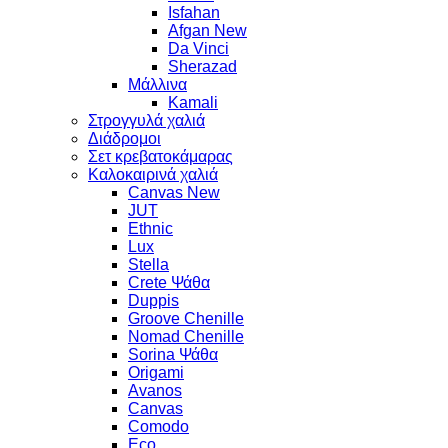
Isfahan
Afgan New
Da Vinci
Sherazad
Μάλλινα
Kamali
Στρογγυλά χαλιά
Διάδρομοι
Σετ κρεβατοκάμαρας
Καλοκαιρινά χαλιά
Canvas New
JUT
Ethnic
Lux
Stella
Crete Ψάθα
Duppis
Groove Chenille
Nomad Chenille
Sorina Ψάθα
Origami
Avanos
Canvas
Comodo
Eco