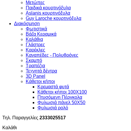
Μετώπες
Παιδικά κουρτινόξυλα
Aslanis κουρτινόξυλα
Guy Laroche κουρτινόξυλα
Διακόσμηση
Φωτιστικά
Βάζα Κεραμικά
Καλάθια
Γλάστρες
Καρέκλες
Καναπέδες - Πολυθρόνες
Σκαμπό
Τραπέζια
Τεχνητά δέντρα
3D Panel
Κάθετοι κήποι
Κρεμαστά φυτά
Κάθετοι κήποι 100Χ100
Πτυσόμενη Πέργκολα
Φυλωσιά πάνελ 50Χ50
Φυλωσιά ρολό
Τηλ. Παραγγελίες
2333025517
Καλάθι