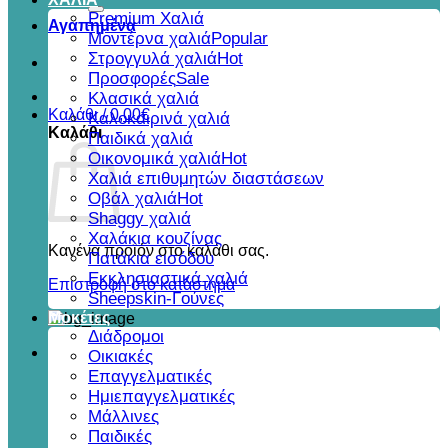
για:
Premium Χαλιά
Αγαπημένα
Μοντέρνα χαλιά
Στρογγυλά χαλιά
Προσφορές
Κλασικά χαλιά
Καλάθι /
0,00
€
Καλοκαιρινά χαλιά
Καλάθι
Παιδικά χαλιά
Οικονομικά χαλιά
Χαλιά επιθυμητών διαστάσεων
Οβάλ χαλιά
Shaggy χαλιά
Χαλάκια κουζίνας
Κανένα προϊόν στο καλάθι σας.
Πατάκια εισόδου
Εκκλησιαστικά χαλιά
Επιστροφή στο κατάστημα
Sheepskin-Γούνες
Μοκέτες
Διάδρομοι
Οικιακές
Επαγγελματικές
Ημιεπαγγελματικές
Μάλλινες
Παιδικές