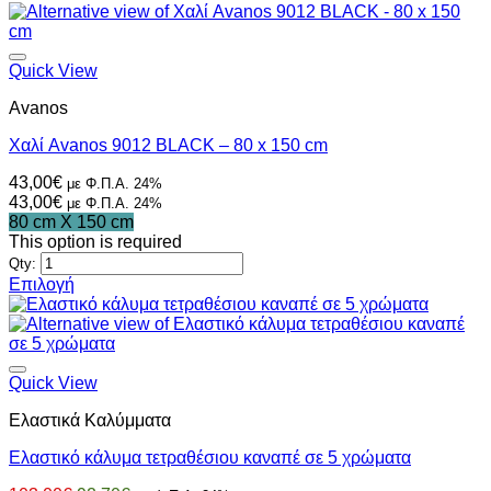
Quick View
Avanos
Χαλί Avanos 9012 BLACK – 80 x 150 cm
43,00
€
με Φ.Π.Α. 24%
43,00
€
με Φ.Π.Α. 24%
80 cm X 150 cm
This option is required
Qty:
Επιλογή
Αυτό
το
προϊόν
έχει
πολλαπλές
Quick View
παραλλαγές.
Ελαστικά Καλύμματα
Οι
επιλογές
Ελαστικό κάλυμα τετραθέσιου καναπέ σε 5 χρώματα
μπορούν
να