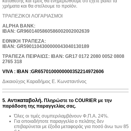
κατάθεσης και εμείς θα ενημερωθούμε ότι έχετε βάλει τα
χρήματα και θα στείλουμε το προϊόν.
ΤΡΑΠΕΖΙΚOI ΛΟΓΑΡΙΑΣΜΟΙ
ALPHA BANK:
IBAN: GR9601405860586002002002639
ΕΘΝΙΚΗ ΤΡΑΠΕΖΑ:
IBAN: GR5901104300000043040130189
TΡΑΠΕΖΑ ΠΕΙΡΑΙΩΣ: IBAN: GR17 0172 2080 0052 0808
2765 318
VIVA : IBAN :GR6570100000000352214972606
Δικαιούχος Καραδήμος Ε. Κωνσταντίνος
Αντικαταβολή.
5.
Πληρώστε το COURIER με την
παράδοση της παραγγελίας σας.
Όλες οι τιμές συμπεριλαμβάνουν Φ.Π.Α. 24%.
Για οποιαδήποτε παραγγελία ο πελάτης δεν
επιβαρύνεται με έξοδα μεταφοράς για ποσό άνω των 85