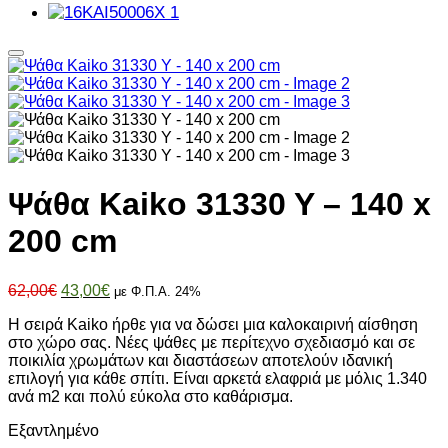
Ψάθα Kaiko 31330 Y – 140 x
200 cm
Original
Η
62,00
€
43,00
€
με Φ.Π.Α. 24%
price
τρέχουσα
Η σειρά Kaiko ήρθε για να δώσει μια καλοκαιρινή αίσθηση
was:
τιμή
στο χώρο σας. Νέες ψάθες με περίτεχνο σχεδιασμό και σε
62,00€.
είναι:
ποικιλία χρωμάτων και διαστάσεων αποτελούν ιδανική
43,00€.
επιλογή για κάθε σπίτι. Είναι αρκετά ελαφριά με μόλις 1.340
ανά m2 και πολύ εύκολα στο καθάρισμα.
Εξαντλημένο