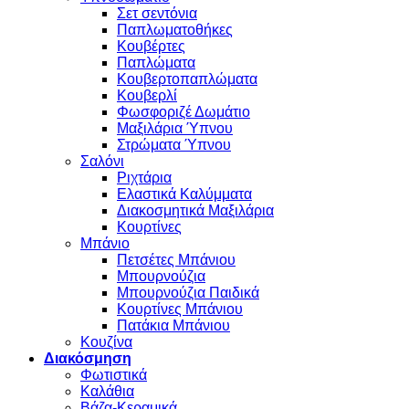
Σετ σεντόνια
Παπλωματοθήκες
Κουβέρτες
Παπλώματα
Κουβερτοπαπλώματα
Κουβερλί
Φωσφοριζέ Δωμάτιο
Μαξιλάρια Ύπνου
Στρώματα Ύπνου
Σαλόνι
Ριχτάρια
Ελαστικά Καλύμματα
Διακοσμητικά Μαξιλάρια
Κουρτίνες
Μπάνιο
Πετσέτες Μπάνιου
Μπουρνούζια
Μπουρνούζια Παιδικά
Κουρτίνες Μπάνιου
Πατάκια Μπάνιου
Κουζίνα
Διακόσμηση
Φωτιστικά
Καλάθια
Βάζα-Κεραμικά