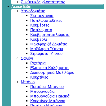
Συνθετικός χλοοτάπητας
Λευκά Είδη
Υπνοδωμάτιο
Σετ σεντόνια
Παπλωματοθήκες
Κουβέρτες
Παπλώματα
Κουβερτοπαπλώματα
Κουβερλί
Φωσφοριζέ Δωμάτιο
Μαξιλάρια Ύπνου
Στρώματα Ύπνου
Σαλόνι
Ριχτάρια
Ελαστικά Καλύμματα
Διακοσμητικά Μαξιλάρια
Κουρτίνες
Μπάνιο
Πετσέτες Μπάνιου
Μπουρνούζια
Μπουρνούζια Παιδικά
Κουρτίνες Μπάνιου
Πατάκια Μπάνιου