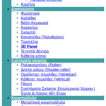
Κουζίνα
Διακόσμηση
Φωτιστικά
Καλάθια
Βάζα-Κεραμικά
Καρέκλες
Σκαμπό
Καναπέδες-Πολυθρόνες
Τραπέζια
3D Panel
Τεχνητά δέντρα
Κάθετοι κήποι
Συστηματα σκιασης
Ρολοκουρτίνες (Roller)
Διπλά ρόλερ (Double-roller)
Οριζόντιες περσίδες (Venetian)
Κάθετες περσίδες (Vertical)
Πάνελ
Συστήματα Σκίασης Εσωτερικού Χώρου |
Έργα & Λύσεις 40+ Ετών
Κουρτινόξυλα
Μεταλλικά κουρτινόξυλα