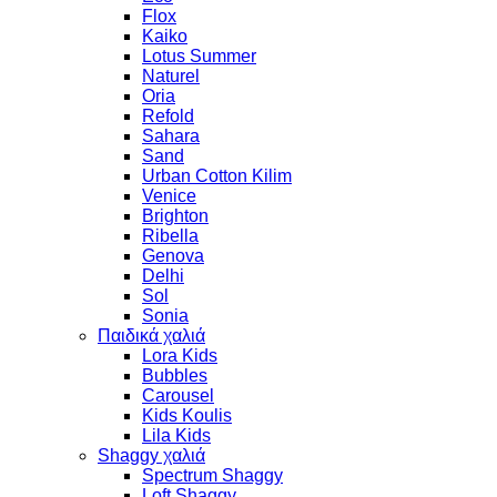
Flox
Kaiko
Lotus Summer
Naturel
Oria
Refold
Sahara
Sand
Urban Cotton Kilim
Venice
Brighton
Ribella
Genova
Delhi
Sol
Sonia
Παιδικά χαλιά
Lora Kids
Bubbles
Carousel
Kids Koulis
Lila Kids
Shaggy χαλιά
Spectrum Shaggy
Loft Shaggy