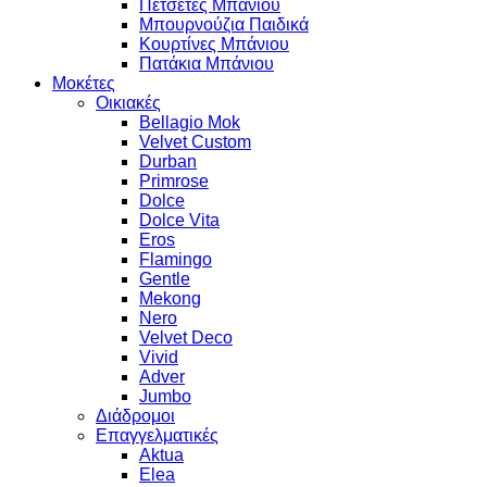
Πετσέτες Μπάνιου
Μπουρνούζια Παιδικά
Κουρτίνες Μπάνιου
Πατάκια Μπάνιου
Μοκέτες
Οικιακές
Bellagio Mok
Velvet Custom
Durban
Primrose
Dolce
Dolce Vita
Eros
Flamingo
Gentle
Mekong
Nero
Velvet Deco
Vivid
Adver
Jumbo
Διάδρομοι
Επαγγελματικές
Aktua
Elea