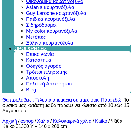
Οικονομικά κουρτινόξυλα
Aslanis κουρτινόξυλα
Guy Laroche κουρτινόξυλα
Παιδικά κουρτινόξυλα
Σιδηρόδρομοι
My color κουρτινόξυλα
Μετόπες
Ξύλινα κουρτινόξυλα
ΌΡΟΙ ΧΡΗΣΗΣ
Επικοινωνία
Κατάστημα
Οδηγός αγοράς
Τρόποι πληρωμής
Αποστολή
Πολιτική Απορρήτου
Blog
Θα προλάβεις ; Τελευταία τεμάχια σε τιμές σοκ! Πάτα εδώ!
Το
φυσικό μας κατάστημα θα παραμείνει κλειστο από 10 εώς 15
Αυγούστου.
Αρχική
/
eshop
/
Χαλιά
/
Καλοκαιρινά χαλιά
/
Kaiko
/
Ψάθα
Kaiko 31330 Y – 140 x 200 cm