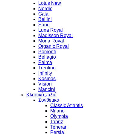
Lotus New
Nordic
Gala
Bellini
Sand
Luna Royal
Madisson Royal
Mona Royal
Organic Royal
Bomonti
Bellagio
Palma
Trentino
Infinity
Kosmos
Vision
Mancini
Κλασικά χαλιά
Συνθετικά
Classic Atlantis
Milano
Olympia
Tabriz
Teheran
Persia