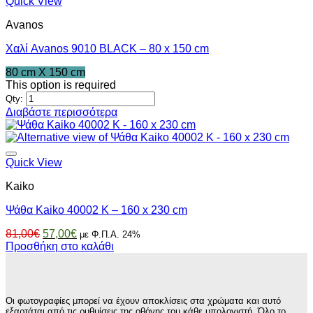
Quick View
Avanos
Χαλί Avanos 9010 BLACK – 80 x 150 cm
80 cm X 150 cm
This option is required
Qty:
Διαβάστε περισσότερα
Quick View
Kaiko
Ψάθα Kaiko 40002 K – 160 x 230 cm
Original
Η
81,00
€
57,00
€
με Φ.Π.Α. 24%
price
τρέχουσα
Προσθήκη στο καλάθι
was:
τιμή
81,00€.
είναι:
57,00€.
Οι φωτογραφίες μπορεί να έχουν αποκλίσεις στα χρώματα και αυτό
εξαρτάται από τις ρυθμίσεις της οθόνης του κάθε υπολογιστή. Όλο το