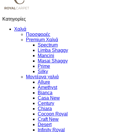
Κατηγορίες
Χαλιά
Προσφορές
Premium Χαλιά
Spectrum
Limba Shaggy
Mancini
Masai Shaggy
Prime
Silky
Μοντέρνα χαλιά
Allure
Amethyst
Bianca
Casa New
Century
Chiara
Cocoon Royal
Craft New
Desert
Infinity Royal