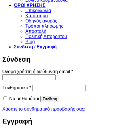
Ξύλινα κουρτινόξυλα
ΌΡΟΙ ΧΡΗΣΗΣ
Επικοινωνία
Κατάστημα
Οδηγός αγοράς
Τρόποι πληρωμής
Αποστολή
Πολιτική Απορρήτου
Blog
Σύνδεση / Εγγραφή
Σύνδεση
Απαιτείται
Όνομα χρήστη ή διεύθυνση email
*
Απαιτείται
Συνθηματικό
*
Να με θυμάσαι
Σύνδεση
Χάσατε το συνθηματικό πρόσβασής σας;
Εγγραφή