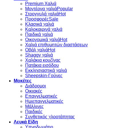
Premium Χαλιά
Μοντέρνα χαλιά
Στρογγυλά χαλιά
Προσφορές
Κλασικά χαλιά
Καλοκαιρινά χαλιά
Παιδικά χαλιά
Οικονομικά χαλιά
Χαλιά επιθυμητών διαστάσεων
Οβάλ χαλιά
Shaggy χαλιά
Χαλάκια κουζίνας
Πατάκια εισόδου
Εκκλησιαστικά χαλιά
Sheepskin-Γούνες
Μοκέτες
Διάδρομοι
Οικιακές
Επαγγελματικές
Ημιεπαγγελματικές
Μάλλινες
Παιδικές
Συνθετικός χλοοτάπητας
Λευκά Είδη
Υπνοδωμάτιο