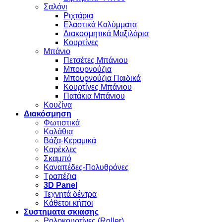
Σαλόνι
Ριχτάρια
Ελαστικά Καλύμματα
Διακοσμητικά Μαξιλάρια
Κουρτίνες
Μπάνιο
Πετσέτες Μπάνιου
Μπουρνούζια
Μπουρνούζια Παιδικά
Κουρτίνες Μπάνιου
Πατάκια Μπάνιου
Κουζίνα
Διακόσμηση
Φωτιστικά
Καλάθια
Βάζα-Κεραμικά
Καρέκλες
Σκαμπό
Καναπέδες-Πολυθρόνες
Τραπέζια
3D Panel
Τεχνητά δέντρα
Κάθετοι κήποι
Συστηματα σκιασης
Ρολοκουρτίνες (Roller)