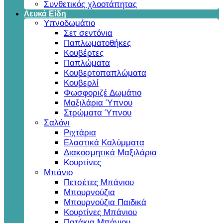
Συνθετικός χλοοτάπητας
Λευκά Είδη
Υπνοδωμάτιο
Σετ σεντόνια
Παπλωματοθήκες
Κουβέρτες
Παπλώματα
Κουβερτοπαπλώματα
Κουβερλί
Φωσφοριζέ Δωμάτιο
Μαξιλάρια Ύπνου
Στρώματα Ύπνου
Σαλόνι
Ριχτάρια
Ελαστικά Καλύμματα
Διακοσμητικά Μαξιλάρια
Κουρτίνες
Μπάνιο
Πετσέτες Μπάνιου
Μπουρνούζια
Μπουρνούζια Παιδικά
Κουρτίνες Μπάνιου
Πατάκια Μπάνιου