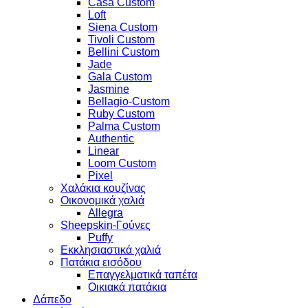
Casa Custom
Loft
Siena Custom
Tivoli Custom
Bellini Custom
Jade
Gala Custom
Jasmine
Bellagio-Custom
Ruby Custom
Palma Custom
Authentic
Linear
Loom Custom
Pixel
Χαλάκια κουζίνας
Οικονομικά χαλιά
Allegra
Sheepskin-Γούνες
Puffy
Εκκλησιαστικά χαλιά
Πατάκια εισόδου
Επαγγελματικά ταπέτα
Οικιακά πατάκια
Δάπεδο