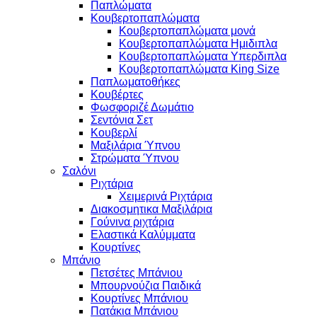
Παπλώματα
Κουβερτοπαπλώματα
Κουβερτοπαπλώματα μονά
Κουβερτοπαπλώματα Ημιδιπλα
Κουβερτοπαπλώματα Υπερδιπλα
Κουβερτοπαπλώματα King Size
Παπλωματοθήκες
Κουβέρτες
Φωσφοριζέ Δωμάτιο
Σεντόνια Σετ
Κουβερλί
Μαξιλάρια Ύπνου
Στρώματα Ύπνου
Σαλόνι
Ριχτάρια
Χειμερινά Ριχτάρια
Διακοσμητικα Μαξιλάρια
Γούνινα ριχτάρια
Ελαστικά Καλύμματα
Κουρτίνες
Μπάνιο
Πετσέτες Μπάνιου
Μπουρνούζια Παιδικά
Κουρτίνες Μπάνιου
Πατάκια Μπάνιου