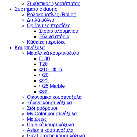
Συνθετικός χλοοτάπητας
Συστήματα σκίασης
Ρολοκουρτίνες (Roller)
Διπλά ρόλερ
Οριζόντιες περσίδες
Στόρια αλουμινίου
Ξύλινα στόρια
Κάθετες περσίδες
Κουρτινόξυλα
Μεταλλικά κουρτινόξυλα
Π-30
Τ20
Φ10 - Φ16
Φ20
Φ25
Φ25 Marble
Φ35
Οικονομικά κουρτινόξυλα
Ξύλινα κουρτινόξυλα
Σιδηρόδρομοι
My Color κουρτινόξυλα
Μετώπες
Παιδικά κουρτινόξυλα
Aslanis κουρτινόξυλα
Guy Laroche κουρτινόξυλα