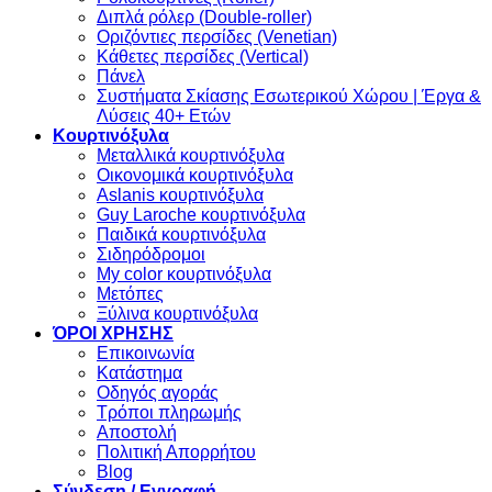
Διπλά ρόλερ (Double-roller)
Οριζόντιες περσίδες (Venetian)
Κάθετες περσίδες (Vertical)
Πάνελ
Συστήματα Σκίασης Εσωτερικού Χώρου | Έργα &
Λύσεις 40+ Ετών
Κουρτινόξυλα
Μεταλλικά κουρτινόξυλα
Οικονομικά κουρτινόξυλα
Aslanis κουρτινόξυλα
Guy Laroche κουρτινόξυλα
Παιδικά κουρτινόξυλα
Σιδηρόδρομοι
My color κουρτινόξυλα
Μετόπες
Ξύλινα κουρτινόξυλα
ΌΡΟΙ ΧΡΗΣΗΣ
Επικοινωνία
Κατάστημα
Οδηγός αγοράς
Τρόποι πληρωμής
Αποστολή
Πολιτική Απορρήτου
Blog
Σύνδεση / Εγγραφή