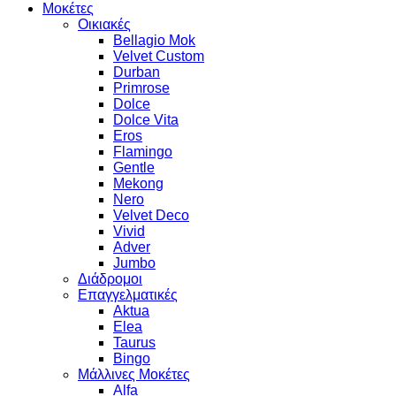
Μοκέτες
Οικιακές
Bellagio Mok
Velvet Custom
Durban
Primrose
Dolce
Dolce Vita
Eros
Flamingo
Gentle
Mekong
Nero
Velvet Deco
Vivid
Adver
Jumbo
Διάδρομοι
Επαγγελματικές
Aktua
Elea
Taurus
Bingo
Μάλλινες Μοκέτες
Alfa