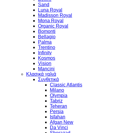
Sand
Luna Royal
Madisson Royal
Mona Royal
Organic Royal
Bomonti
Bellagio
Palma
Trentino
Infinity
Kosmos
Vision
Mancini
Κλασικά χαλιά
Συνθετικά
Classic Atlantis
Milano
Olympia
Tabriz
Teheran
Persia
Isfahan
Afgan New
Da Vinci
Sherazad