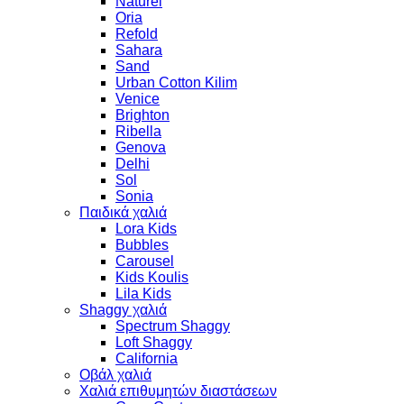
Naturel
Oria
Refold
Sahara
Sand
Urban Cotton Kilim
Venice
Brighton
Ribella
Genova
Delhi
Sol
Sonia
Παιδικά χαλιά
Lora Kids
Bubbles
Carousel
Kids Koulis
Lila Kids
Shaggy χαλιά
Spectrum Shaggy
Loft Shaggy
California
Οβάλ χαλιά
Χαλιά επιθυμητών διαστάσεων