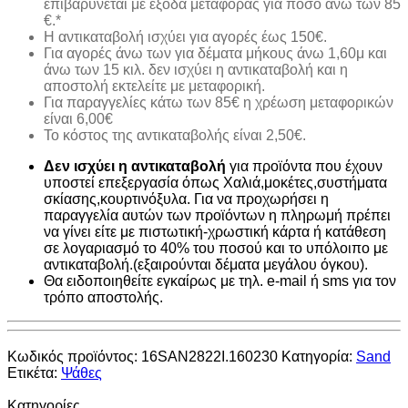
επιβαρύνεται με έξοδα μεταφοράς για ποσό άνω των 85
€.*
H αντικαταβολή ισχύει για αγορές έως 150€.
Για αγορές άνω των για δέματα μήκους άνω 1,60μ και
άνω των 15 κιλ. δεν ισχύει η αντικαταβολή και η
αποστολή εκτελείτε με μεταφορική.
Για παραγγελίες κάτω των 85€ η χρέωση μεταφορικών
είναι 6,00€
Το κόστος της αντικαταβολής είναι 2,50€.
Δεν ισχύει η αντικαταβολή
για προϊόντα που έχουν
υποστεί επεξεργασία όπως Χαλιά,μοκέτες,συστήματα
σκίασης,κουρτινόξυλα. Για να προχωρήσει η
παραγγελία αυτών των προϊόντων η πληρωμή πρέπει
να γίνει είτε με πιστωτική-χρωστική κάρτα ή κατάθεση
σε λογαριασμό το 40% του ποσού και το υπόλοιπο με
αντικαταβολή.(εξαιρούνται δέματα μεγάλου όγκου).
Θα ειδοποιηθείτε εγκαίρως με τηλ. e-mail ή sms για τον
τρόπο αποστολής.
Κωδικός προϊόντος:
16SAN2822I.160230
Κατηγορία:
Sand
Ετικέτα:
Ψάθες
Κατηγορίες