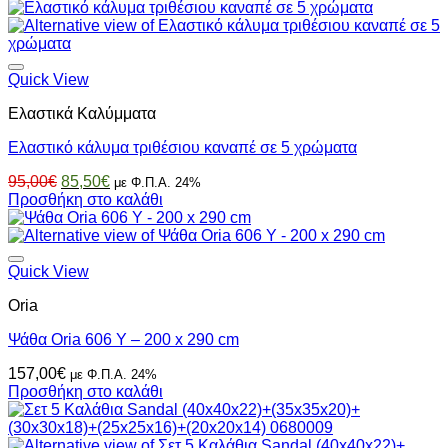
was:
τιμή
220,00€.
είναι:
198,00€.
Quick View
Ελαστικά Καλύμματα
Ελαστικό κάλυμα τριθέσιου καναπέ σε 5 χρώματα
Original
Η
95,00
€
85,50
€
με Φ.Π.Α. 24%
price
τρέχουσα
Προσθήκη στο καλάθι
was:
τιμή
95,00€.
είναι:
85,50€.
Quick View
Oria
Ψάθα Oria 606 Y – 200 x 290 cm
157,00
€
με Φ.Π.Α. 24%
Προσθήκη στο καλάθι