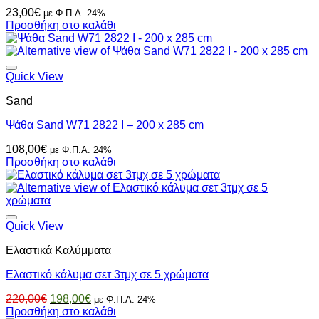
23,00
€
με Φ.Π.Α. 24%
Προσθήκη στο καλάθι
Quick View
Sand
Ψάθα Sand W71 2822 I – 200 x 285 cm
108,00
€
με Φ.Π.Α. 24%
Προσθήκη στο καλάθι
Quick View
Ελαστικά Καλύμματα
Ελαστικό κάλυμα σετ 3τμχ σε 5 χρώματα
Original
Η
220,00
€
198,00
€
με Φ.Π.Α. 24%
price
τρέχουσα
Προσθήκη στο καλάθι