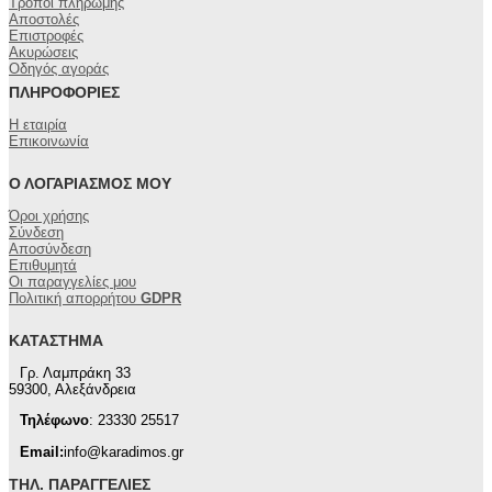
Τρόποι πληρωμής
Αποστολές
Επιστροφές
Ακυρώσεις
Οδηγός αγοράς
ΠΛΗΡΟΦΟΡΊΕΣ
Η εταιρία
Επικοινωνία
Ο ΛΟΓΑΡΙΑΣΜΌΣ ΜΟΥ
Όροι χρήσης
Σύνδεση
Αποσύνδεση
Επιθυμητά
Οι παραγγελίες μου
Πολιτική απορρήτου
GDPR
ΚΑΤΆΣΤΗΜΑ
Γρ. Λαμπράκη 33
59300, Αλεξάνδρεια
Τηλέφωνο
: 23330 25517
Email:
info@karadimos.gr
ΤΗΛ. ΠΑΡΑΓΓΕΛΊΕΣ