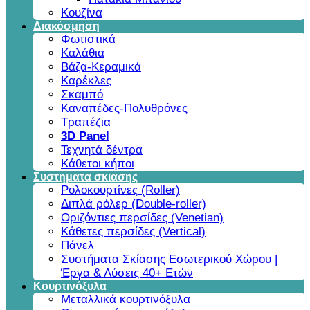
Κουζίνα
Διακόσμηση
Φωτιστικά
Καλάθια
Βάζα-Κεραμικά
Καρέκλες
Σκαμπό
Καναπέδες-Πολυθρόνες
Τραπέζια
3D Panel
Τεχνητά δέντρα
Κάθετοι κήποι
Συστηματα σκιασης
Ρολοκουρτίνες (Roller)
Διπλά ρόλερ (Double-roller)
Οριζόντιες περσίδες (Venetian)
Κάθετες περσίδες (Vertical)
Πάνελ
Συστήματα Σκίασης Εσωτερικού Χώρου |
Έργα & Λύσεις 40+ Ετών
Κουρτινόξυλα
Μεταλλικά κουρτινόξυλα