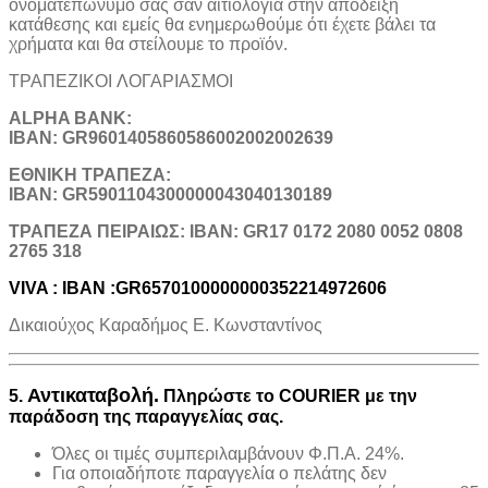
ονοματεπώνυμό σας σαν αιτιολογία στην απόδειξη
κατάθεσης και εμείς θα ενημερωθούμε ότι έχετε βάλει τα
χρήματα και θα στείλουμε το προϊόν.
ΤΡΑΠΕΖΙΚOI ΛΟΓΑΡΙΑΣΜΟΙ
ALPHA BANK:
IBAN: GR9601405860586002002002639
ΕΘΝΙΚΗ ΤΡΑΠΕΖΑ:
IBAN: GR5901104300000043040130189
TΡΑΠΕΖΑ ΠΕΙΡΑΙΩΣ: IBAN: GR17 0172 2080 0052 0808
2765 318
VIVA : IBAN :GR6570100000000352214972606
Δικαιούχος Καραδήμος Ε. Κωνσταντίνος
Αντικαταβολή.
5.
Πληρώστε το COURIER με την
παράδοση της παραγγελίας σας.
Όλες οι τιμές συμπεριλαμβάνουν Φ.Π.Α. 24%.
Για οποιαδήποτε παραγγελία ο πελάτης δεν