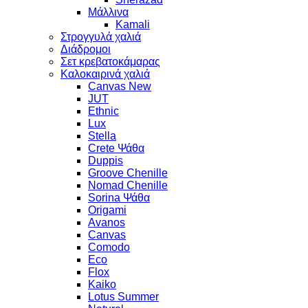
Μάλλινα
Kamali
Στρογγυλά χαλιά
Διάδρομοι
Σετ κρεβατοκάμαρας
Καλοκαιρινά χαλιά
Canvas New
JUT
Ethnic
Lux
Stella
Crete Ψάθα
Duppis
Groove Chenille
Nomad Chenille
Sorina Ψάθα
Origami
Avanos
Canvas
Comodo
Eco
Flox
Kaiko
Lotus Summer