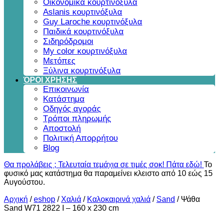
Οικονομικά κουρτινόξυλα
Aslanis κουρτινόξυλα
Guy Laroche κουρτινόξυλα
Παιδικά κουρτινόξυλα
Σιδηρόδρομοι
My color κουρτινόξυλα
Μετόπες
Ξύλινα κουρτινόξυλα
ΌΡΟΙ ΧΡΗΣΗΣ
Επικοινωνία
Κατάστημα
Οδηγός αγοράς
Τρόποι πληρωμής
Αποστολή
Πολιτική Απορρήτου
Blog
Θα προλάβεις ; Τελευταία τεμάχια σε τιμές σοκ! Πάτα εδώ!
Το
φυσικό μας κατάστημα θα παραμείνει κλειστο από 10 εώς 15
Αυγούστου.
Αρχική
/
eshop
/
Χαλιά
/
Καλοκαιρινά χαλιά
/
Sand
/
Ψάθα
Sand W71 2822 I – 160 x 230 cm