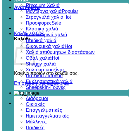
για:
Premium Χαλιά
Αγαπημένα
Μοντέρνα χαλιά
Στρογγυλά χαλιά
Προσφορές
Κλασικά χαλιά
Καλάθι /
0,00
€
Καλοκαιρινά χαλιά
Καλάθι
Παιδικά χαλιά
Οικονομικά χαλιά
Χαλιά επιθυμητών διαστάσεων
Οβάλ χαλιά
Shaggy χαλιά
Χαλάκια κουζίνας
Κανένα προϊόν στο καλάθι σας.
Πατάκια εισόδου
Εκκλησιαστικά χαλιά
Επιστροφή στο κατάστημα
Sheepskin-Γούνες
Μοκέτες
Διάδρομοι
Οικιακές
Επαγγελματικές
Ημιεπαγγελματικές
Μάλλινες
Παιδικές