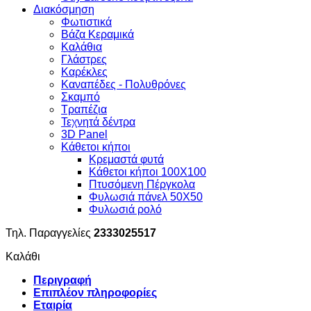
Διακόσμηση
Φωτιστικά
Βάζα Κεραμικά
Καλάθια
Γλάστρες
Καρέκλες
Καναπέδες - Πολυθρόνες
Σκαμπό
Τραπέζια
Τεχνητά δέντρα
3D Panel
Κάθετοι κήποι
Κρεμαστά φυτά
Κάθετοι κήποι 100Χ100
Πτυσόμενη Πέργκολα
Φυλωσιά πάνελ 50Χ50
Φυλωσιά ρολό
Τηλ. Παραγγελίες
2333025517
Καλάθι
Περιγραφή
Επιπλέον πληροφορίες
Εταιρία