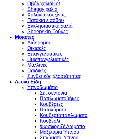
Οβάλ χαλιά
Shaggy χαλιά
Χαλάκια κουζίνας
Πατάκια εισόδου
Εκκλησιαστικά χαλιά
Sheepskin-Γούνες
Μοκέτες
Διάδρομοι
Οικιακές
Επαγγελματικές
Ημιεπαγγελματικές
Μάλλινες
Παιδικές
Συνθετικός χλοοτάπητας
Λευκά Είδη
Υπνοδωμάτιο
Σετ σεντόνια
Παπλωματοθήκες
Κουβέρτες
Παπλώματα
Κουβερτοπαπλώματα
Κουβερλί
Φωσφοριζέ Δωμάτιο
Μαξιλάρια Ύπνου
Στρώματα Ύπνου